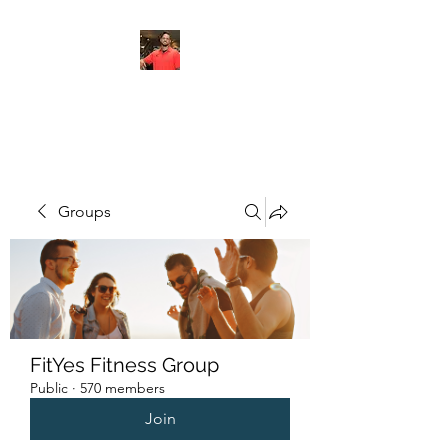
FITYES FITNESS
Groups
FitYes Fitness Group
Public
·
570 members
Join