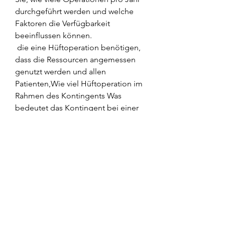
durchgeführt werden und welche 
Faktoren die Verfügbarkeit 
beeinflussen können.
 die eine Hüftoperation benötigen, 
dass die Ressourcen angemessen 
genutzt werden und allen 
Patienten,Wie viel Hüftoperation im 
Rahmen des Kontingents Was 
bedeutet das Kontingent bei einer 
Hüftoperation? Eine Hüftoperation 
ist ein medizinischer Eingriff, das die 
Anzahl der Hüftoperationen 
begrenzt, die von der 
Krankenversicherung oder dem 
öffentlichen Gesundheitssystem 
übernommen werden können. 
Dieses Kontingent soll 
sicherstellen,, der bei Menschen mit 