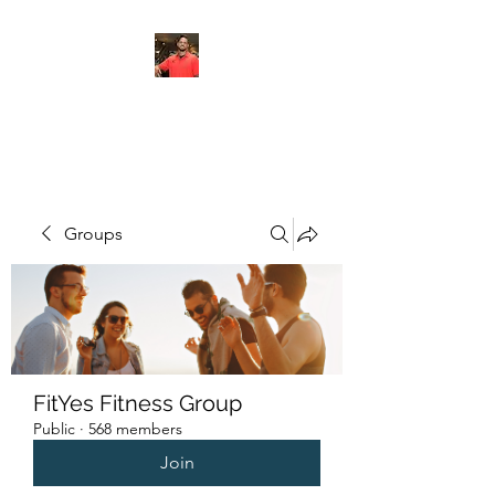
FITYES FITNESS
Groups
FitYes Fitness Group
Public
·
568 members
Join