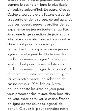
comme le casino en ligne le plus fiable 
en activite aujourd'hui. En outre, Cresus 
Casino a toujours ete a l'avant-garde de 
la securite et de la surete, ce qui garantit 
que ses joueurs peuvent profiter de leur 
experience de jeu en toute tranquillite. 
Avec une large selection de jeux et une 
interface conviviale, Cresus Casino est le 
choix ideal pour tous ceux qui 
recherchent une experience de jeu en 
ligne sure et agreable. Ou trouver les 
meilleurs casinos en ligne? Il n'y a qu'un 
seul endroit pour trouver la liste des 
meilleurs casinos en ligne fiables en 2023 
du moment : notre site casino-en-ligne. 
Ici, vous retrouverez une selection de 
casino virtuels 100 % fiables. Notre 
equipe a teste les sites de jeux pour 
vous proposer des revues detaillees afin 
de vous aider a trouver le casino France 
en ligne de vos souhaits, agentii de 
pariuri. Cliquez ici pour connaitre notre 