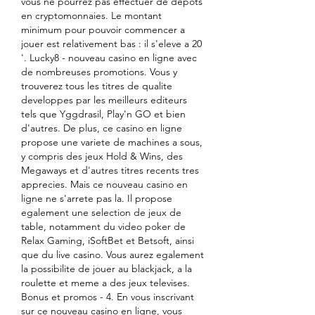
vous ne pourrez pas effectuer de depots 
en cryptomonnaies. Le montant 
minimum pour pouvoir commencer a 
jouer est relativement bas : il s'eleve a 20 
'. Lucky8 - nouveau casino en ligne avec 
de nombreuses promotions. Vous y 
trouverez tous les titres de qualite 
developpes par les meilleurs editeurs 
tels que Yggdrasil, Play'n GO et bien 
d'autres. De plus, ce casino en ligne 
propose une variete de machines a sous, 
y compris des jeux Hold & Wins, des 
Megaways et d'autres titres recents tres 
apprecies. Mais ce nouveau casino en 
ligne ne s'arrete pas la. Il propose 
egalement une selection de jeux de 
table, notamment du video poker de 
Relax Gaming, iSoftBet et Betsoft, ainsi 
que du live casino. Vous aurez egalement 
la possibilite de jouer au blackjack, a la 
roulette et meme a des jeux televises. 
Bonus et promos - 4. En vous inscrivant 
sur ce nouveau casino en ligne, vous 