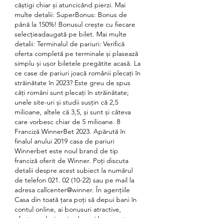
câștigi chiar și atuncicând pierzi. Mai 
multe detalii: SuperBonus: Bonus de 
până la 150%! Bonusul crește cu fiecare 
selecțieadaugată pe bilet. Mai multe 
detalii: Terminalul de pariuri: Verifică 
oferta completă pe terminale și plasează 
simplu și ușor biletele pregătite acasă. La 
ce case de pariuri joacă românii plecați în 
străinătate în 2023? Este greu de spus 
câți români sunt plecați în străinătate; 
unele site-uri și studii susțin că 2,5 
milioane, altele că 3,5, și sunt și câteva 
care vorbesc chiar de 5 milioane. 8 
Franciză WinnerBet 2023. Apărută în 
finalul anului 2019 casa de pariuri 
Winnerbet este noul brand de tip 
franciză oferit de Winner. Poți discuta 
detalii despre acest subiect la numărul 
de telefon 021. 02 (10-22) sau pe mail la 
adresa callcenter@winner. În agențiile 
Casa din toată țara poți să depui bani în 
contul online, ai bonusuri atractive, 