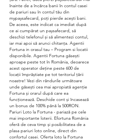
înainte de a încărca banii în contul casei 
de pariuri sau în contul tău din 
mypaysafecard, poți pierde acești bani. 
De aceea, este indicat ca imediat după 
ce ai cumpărat un paysafecard, să 
deschizi telefonul și să alimentezi contul, 
iar mai apoi să arunci chitanța. Agentii 
Fortuna in orasul tau – Program si locatii 
disponibile. Agentii Fortuna găsești 
aproape peste tot în România, deoarece 
acest operator deține peste 600 de 
locații împrăștiate pe tot teritoriul țării 
noastre! Vezi din rândurile următoare 
unde găsești cea mai apropiată agenție 
Fortuna și orarul după care ea 
funcționează. Deschide cont și încasează 
un bonus de 100% până la 500RON. 
Pariuri Loto la Fortuna - pariază pe cele 
mai importante loterii. Efortuna România 
oferă de ceva timp și posibilitatea de a 
plasa pariuri loto online, direct din 
confortul casei. Oferta loto la Fortuna 