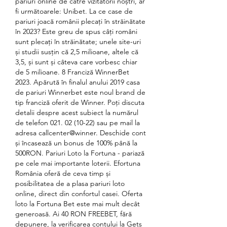
pariuri online de către vizitatorii noștri, ar 
fi următoarele: Unibet. La ce case de 
pariuri joacă românii plecați în străinătate 
în 2023? Este greu de spus câți români 
sunt plecați în străinătate; unele site-uri 
și studii susțin că 2,5 milioane, altele că 
3,5, și sunt și câteva care vorbesc chiar 
de 5 milioane. 8 Franciză WinnerBet 
2023. Apărută în finalul anului 2019 casa 
de pariuri Winnerbet este noul brand de 
tip franciză oferit de Winner. Poți discuta 
detalii despre acest subiect la numărul 
de telefon 021. 02 (10-22) sau pe mail la 
adresa callcenter@winner. Deschide cont 
și încasează un bonus de 100% până la 
500RON. Pariuri Loto la Fortuna - pariază 
pe cele mai importante loterii. Efortuna 
România oferă de ceva timp și 
posibilitatea de a plasa pariuri loto 
online, direct din confortul casei. Oferta 
loto la Fortuna Bet este mai mult decât 
generoasă. Ai 40 RON FREEBET, fără 
depunere, la verificarea contului la Gets 