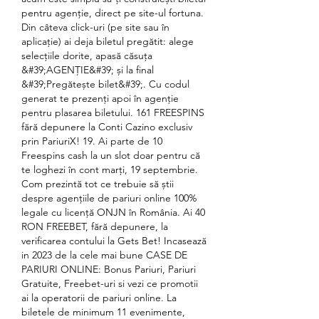
pentru agenție, direct pe site-ul fortuna. 
Din câteva click-uri (pe site sau în 
aplicație) ai deja biletul pregătit: alege 
selecțiile dorite, apasă căsuța 
&#39;AGENȚIE&#39; și la final 
&#39;Pregătește bilet&#39;. Cu codul 
generat te prezenți apoi în agenție 
pentru plasarea biletului. 161 FREESPINS 
fără depunere la Conti Cazino exclusiv 
prin PariuriX! 19. Ai parte de 10 
Freespins cash la un slot doar pentru că 
te loghezi în cont marți, 19 septembrie. 
Com prezintă tot ce trebuie să știi 
despre agențiile de pariuri online 100% 
legale cu licență ONJN în România. Ai 40 
RON FREEBET, fără depunere, la 
verificarea contului la Gets Bet! Incasează 
in 2023 de la cele mai bune CASE DE 
PARIURI ONLINE: Bonus Pariuri, Pariuri 
Gratuite, Freebet-uri si vezi ce promotii 
ai la operatorii de pariuri online. La 
biletele de minimum 11 evenimente, 