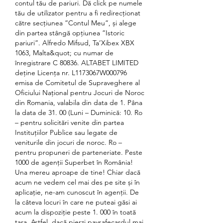
contul tău de pariuri. Dă click pe numele 
tău de utilizator pentru a fi redirecționat 
către secțiunea ”Contul Meu”, și alege 
din partea stângă opțiunea ”Istoric 
pariuri”. Alfredo Mifsud, Ta’Xibex XBX 
1063, Malta&quot; cu numar de 
înregistrare C 80836. ALTABET LIMITED 
deţine Licența nr. L1173067W000796 
emisa de Comitetul de Supraveghere al 
Oficiului Naţional pentru Jocuri de Noroc 
din Romania, valabila din data de 1. Pâna 
la data de 31. 00 (Luni – Duminică: 10. Ro 
– pentru solicitări venite din partea 
Instituțiilor Publice sau legate de 
veniturile din jocuri de noroc. Ro – 
pentru propuneri de parteneriate. Peste 
1000 de agenții Superbet în România! 
Una mereu aproape de tine! Chiar dacă 
acum ne vedem cel mai des pe site și în 
aplicație, ne-am cunoscut în agenții. De 
la câteva locuri în care ne puteai găsi ai 
acum la dispoziție peste 1. 000 în toată 
țara. Astfel, dacă pierzi paysafecardul mai 