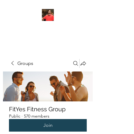
FITYES FITNESS
Groups
FitYes Fitness Group
Public
·
570 members
Join