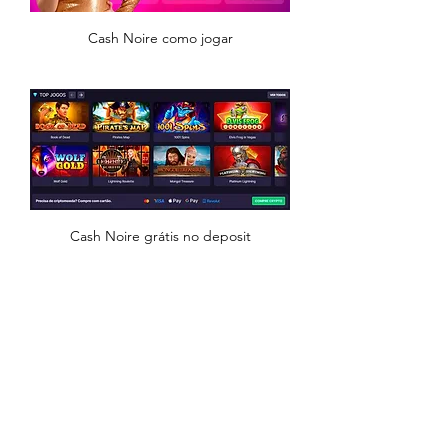
Cash Noire como jogar
Cash Noire grátis no deposit