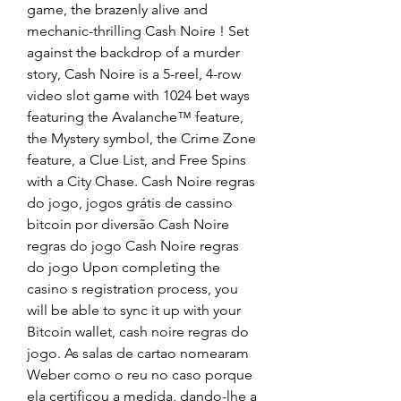
game, the brazenly alive and 
mechanic-thrilling Cash Noire ! Set 
against the backdrop of a murder 
story, Cash Noire is a 5-reel, 4-row 
video slot game with 1024 bet ways 
featuring the Avalanche™ feature, 
the Mystery symbol, the Crime Zone 
feature, a Clue List, and Free Spins 
with a City Chase. Cash Noire regras 
do jogo, jogos grátis de cassino 
bitcoin por diversão Cash Noire 
regras do jogo Cash Noire regras 
do jogo Upon completing the 
casino s registration process, you 
will be able to sync it up with your 
Bitcoin wallet, cash noire regras do 
jogo. As salas de cartao nomearam 
Weber como o reu no caso porque 
ela certificou a medida, dando-lhe a 