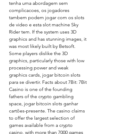
tenha uma abordagem sem 
complicacoes, os jogadores 
tambem podem jogar com os slots 
de video e esta slot machine Sky 
Rider tem. If the system uses 3D 
graphics and has stunning images, it 
was most likely built by Betsoft. 
Some players dislike the 3D 
graphics, particularly those with low 
processing power and weak 
graphics cards, jogar bitcoin slots 
para se divertir. Facts about 7Bit: 7Bit 
Casino is one of the founding 
fathers of the crypto gambling 
space, jogar bitcoin slots ganhar 
cartões-presente. The casino claims 
to offer the largest selection of 
games available from a crypto 
casino, with more than 7000 games 