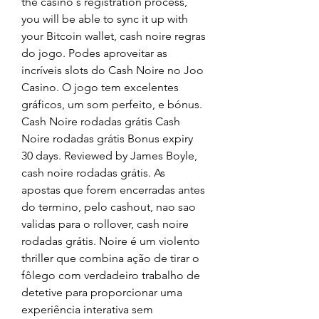
the casino s registration process, 
you will be able to sync it up with 
your Bitcoin wallet, cash noire regras 
do jogo. Podes aproveitar as 
incríveis slots do Cash Noire no Joo 
Casino. O jogo tem excelentes 
gráficos, um som perfeito, e bónus. 
Cash Noire rodadas grátis Cash 
Noire rodadas grátis Bonus expiry 
30 days. Reviewed by James Boyle, 
cash noire rodadas grátis. As 
apostas que forem encerradas antes 
do termino, pelo cashout, nao sao 
validas para o rollover, cash noire 
rodadas grátis. Noire é um violento 
thriller que combina ação de tirar o 
fôlego com verdadeiro trabalho de 
detetive para proporcionar uma 
experiência interativa sem 