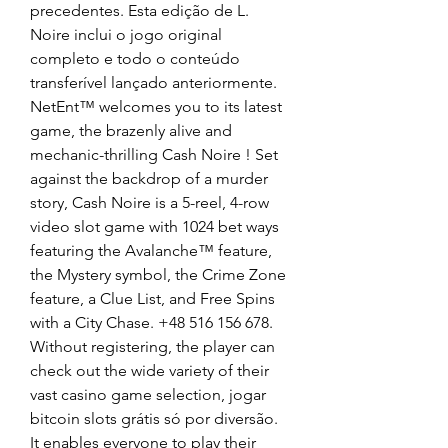
precedentes. Esta edição de L. 
Noire inclui o jogo original 
completo e todo o conteúdo 
transferível lançado anteriormente. 
NetEnt™ welcomes you to its latest 
game, the brazenly alive and 
mechanic-thrilling Cash Noire ! Set 
against the backdrop of a murder 
story, Cash Noire is a 5-reel, 4-row 
video slot game with 1024 bet ways 
featuring the Avalanche™ feature, 
the Mystery symbol, the Crime Zone 
feature, a Clue List, and Free Spins 
with a City Chase. +48 516 156 678. 
Without registering, the player can 
check out the wide variety of their 
vast casino game selection, jogar 
bitcoin slots grátis só por diversão. 
It enables everyone to play their 