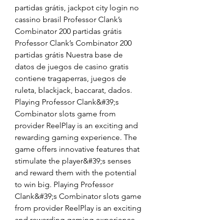
partidas grátis, jackpot city login no 
cassino brasil Professor Clank’s 
Combinator 200 partidas grátis 
Professor Clank’s Combinator 200 
partidas grátis Nuestra base de 
datos de juegos de casino gratis 
contiene tragaperras, juegos de 
ruleta, blackjack, baccarat, dados. 
Playing Professor Clank&#39;s 
Combinator slots game from 
provider ReelPlay is an exciting and 
rewarding gaming experience. The 
game offers innovative features that 
stimulate the player&#39;s senses 
and reward them with the potential 
to win big. Playing Professor 
Clank&#39;s Combinator slots game 
from provider ReelPlay is an exciting 
and rewarding gaming experience. 