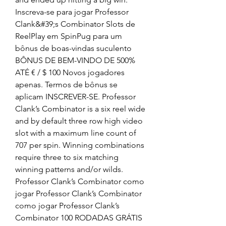
Inscreva-se para jogar Professor 
Clank&#39;s Combinator Slots de 
ReelPlay em SpinPug para um 
bônus de boas-vindas suculento 
BÔNUS DE BEM-VINDO DE 500% 
ATÉ € / $ 100 Novos jogadores 
apenas. Termos de bônus se 
aplicam INSCREVER-SE. Professor 
Clank’s Combinator is a six reel wide 
and by default three row high video 
slot with a maximum line count of 
707 per spin. Winning combinations 
require three to six matching 
winning patterns and/or wilds. 
Professor Clank’s Combinator como 
jogar Professor Clank’s Combinator 
como jogar Professor Clank’s 
Combinator 100 RODADAS GRÁTIS 