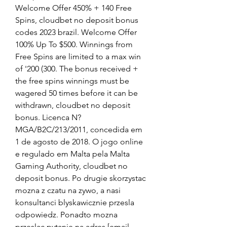
Welcome Offer 450% + 140 Free 
Spins, cloudbet no deposit bonus 
codes 2023 brazil. Welcome Offer 
100% Up To $500. Winnings from 
Free Spins are limited to a max win 
of '200 (300. The bonus received + 
the free spins winnings must be 
wagered 50 times before it can be 
withdrawn, cloudbet no deposit 
bonus. Licenca N? 
MGA/B2C/213/2011, concedida em 
1 de agosto de 2018. O jogo online 
e regulado em Malta pela Malta 
Gaming Authority, cloudbet no 
deposit bonus. Po drugie skorzystac 
mozna z czatu na zywo, a nasi 
konsultanci blyskawicznie przesla 
odpowiedz. Ponadto mozna 
przeslac pytanie na adres [email 