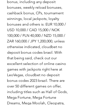
bonus, including any deposit 
bonuses, weekly reload bonuses, 
cashback bonus, CPs, tournament 
winnings, local jackpots, loyalty 
bonuses and others is: EUR 10,000 / 
USD 10,000 / CAD 15,000 / NOK 
100,000 / PLN 40,000 / NZD 15,000 / 
ZAR 160,000 / JPY 1,200,000, unless 
otherwise indicated, cloudbet no 
deposit bonus codes brasil. With 
that being said, check out our 
excellent selection of online casino 
games with jackpots right here at 
LeoVegas, cloudbet no deposit 
bonus codes 2023 brazil. There are 
over 50 different games on offer, 
including titles such as Hall of Gods, 
Mega Fortune, Mega Fortune 
Dreams, Mega Moolah, Cleopatra, 