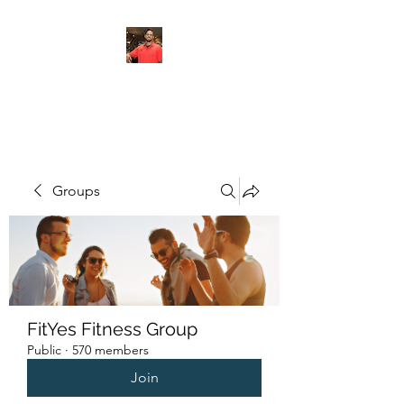
FITYES FITNESS
Groups
FitYes Fitness Group
Public
·
570 members
Join