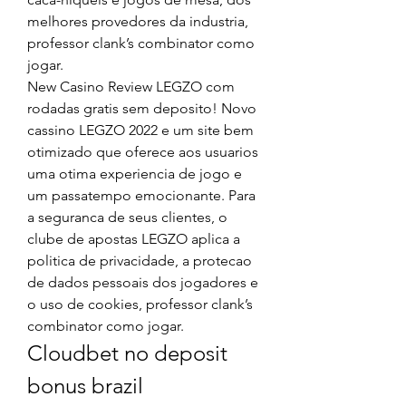
melhores provedores da industria, 
professor clank’s combinator como 
jogar.
New Casino Review LEGZO com 
rodadas gratis sem deposito! Novo 
cassino LEGZO 2022 e um site bem 
otimizado que oferece aos usuarios 
uma otima experiencia de jogo e 
um passatempo emocionante. Para 
a seguranca de seus clientes, o 
clube de apostas LEGZO aplica a 
politica de privacidade, a protecao 
de dados pessoais dos jogadores e 
o uso de cookies, professor clank’s 
combinator como jogar.
Cloudbet no deposit 
bonus brazil