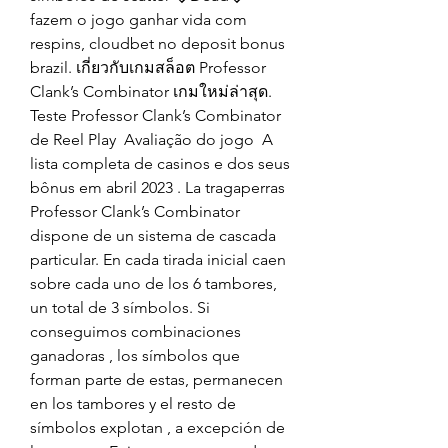
fazem o jogo ganhar vida com 
respins, cloudbet no deposit bonus 
brazil. เกี่ยวกับเกมสล็อต Professor 
Clank’s Combinator เกมใหม่ล่าสุด. 
Teste Professor Clank’s Combinator 
de Reel Play  Avaliação do jogo ️ A 
lista completa de casinos e dos seus 
bônus em abril 2023 ️. La tragaperras 
Professor Clank’s Combinator 
dispone de un sistema de cascada 
particular. En cada tirada inicial caen 
sobre cada uno de los 6 tambores, 
un total de 3 símbolos. Si 
conseguimos combinaciones 
ganadoras , los símbolos que 
forman parte de estas, permanecen 
en los tambores y el resto de 
símbolos explotan , a excepción de 