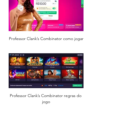
Professor Clank’s Combinator como jogar
Professor Clank’s Combinator regras do 
jogo