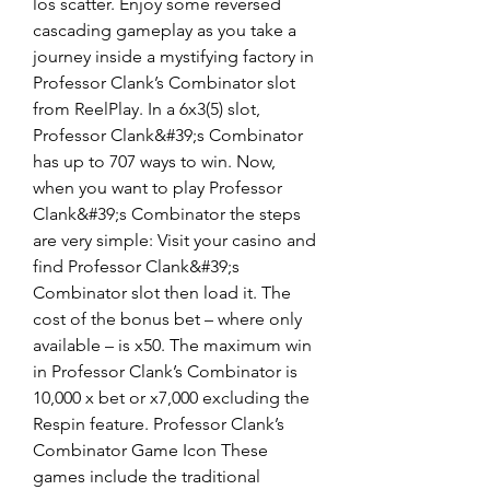
los scatter. Enjoy some reversed 
cascading gameplay as you take a 
journey inside a mystifying factory in 
Professor Clank’s Combinator slot 
from ReelPlay. In a 6x3(5) slot, 
Professor Clank&#39;s Combinator 
has up to 707 ways to win. Now, 
when you want to play Professor 
Clank&#39;s Combinator the steps 
are very simple: Visit your casino and 
find Professor Clank&#39;s 
Combinator slot then load it. The 
cost of the bonus bet – where only 
available – is x50. The maximum win 
in Professor Clank’s Combinator is 
10,000 x bet or x7,000 excluding the 
Respin feature. Professor Clank’s 
Combinator Game Icon These 
games include the traditional 