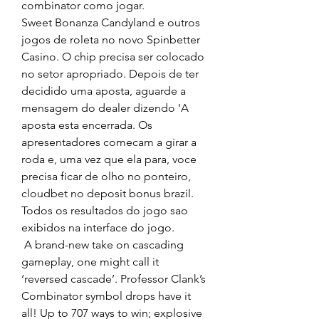
combinator como jogar.
Sweet Bonanza Candyland e outros 
jogos de roleta no novo Spinbetter 
Casino. O chip precisa ser colocado 
no setor apropriado. Depois de ter 
decidido uma aposta, aguarde a 
mensagem do dealer dizendo 'A 
aposta esta encerrada. Os 
apresentadores comecam a girar a 
roda e, uma vez que ela para, voce 
precisa ficar de olho no ponteiro, 
cloudbet no deposit bonus brazil. 
Todos os resultados do jogo sao 
exibidos na interface do jogo.
 A brand-new take on cascading 
gameplay, one might call it 
‘reversed cascade’. Professor Clank’s 
Combinator symbol drops have it 
all! Up to 707 ways to win; explosive 