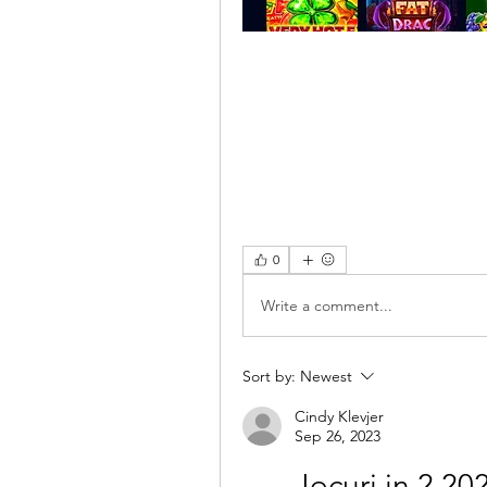
0
Write a comment...
Sort by:
Newest
Cindy Klevjer
Sep 26, 2023
Jocuri in 2 20