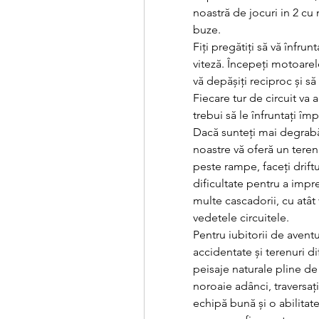
noastră de jocuri in 2 cu 
buze.
Fiți pregătiți să vă înfrun
viteză. Începeți motoarele
vă depășiți reciproc și să
Fiecare tur de circuit va 
trebui să le înfruntați îm
Dacă sunteți mai degrabă 
noastre vă oferă un teren
peste rampe, faceți driftu
dificultate pentru a impre
multe cascadorii, cu atât
vedetele circuitele.
Pentru iubitorii de aventu
accidentate și terenuri di
peisaje naturale pline de
noroaie adânci, traversați
echipă bună și o abilitat