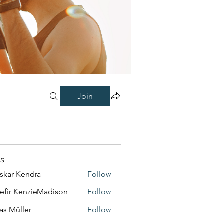
Join
s
skar Kendra
Follow
efir KenzieMadison
Follow
as Müller
Follow