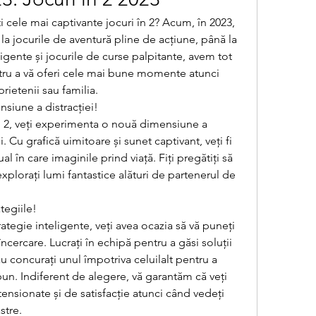
ți cele mai captivante jocuri în 2? Acum, în 2023, 
 la jocurile de aventură pline de acțiune, până la 
ligente și jocurile de curse palpitante, avem tot 
tru a vă oferi cele mai bune momente atunci 
rietenii sau familia.
siune a distracției!
n 2, veți experimenta o nouă dimensiune a 
i. Cu grafică uimitoare și sunet captivant, veți fi 
ual în care imaginile prind viață. Fiți pregătiți să 
explorați lumi fantastice alături de partenerul de 
ategiile!
ategie inteligente, veți avea ocazia să vă puneți 
a încercare. Lucrați în echipă pentru a găsi soluții 
 concurați unul împotriva celuilalt pentru a 
un. Indiferent de alegere, vă garantăm că veți 
sionate și de satisfacție atunci când vedeți 
stre.