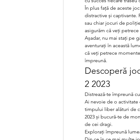
cu succes fiecare traseu di
În plus față de aceste joc
distractive și captivante.
sau chiar jocuri de poliție
asigurăm că veți petrece o
Așadar, nu mai stați pe gâ
aventurați în această lume
că veți petrece momente m
împreună.
Descoperă jocur
2 2023
Distrează-te împreună cu p
Ai nevoie de o activitate 
timpului liber alături de 
2023 și bucură-te de mom
de cei dragi.
Explorați împreună lumea
Din ce în ce mai multe jo