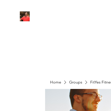
FITYES FITNESS
Home
Services
Online Coaching
Book Online
M
Home
Groups
FitYes Fitn