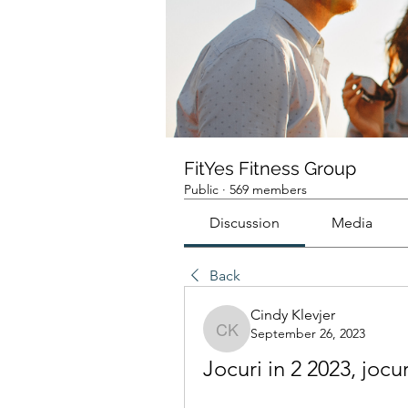
FitYes Fitness Group
Public
·
569 members
Discussion
Media
Back
Cindy Klevjer
September 26, 2023
Cindy Klevjer
Jocuri in 2 2023, jocur