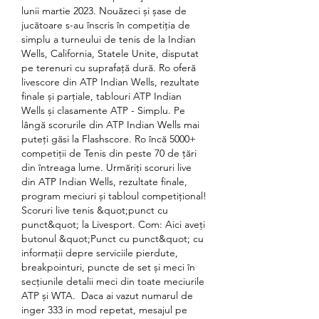
lunii martie 2023. Nouăzeci și șase de 
jucătoare s-au înscris în competiția de 
simplu a turneului de tenis de la Indian 
Wells, California, Statele Unite, disputat 
pe terenuri cu suprafață dură. Ro oferă 
livescore din ATP Indian Wells, rezultate 
finale și parțiale, tablouri ATP Indian 
Wells și clasamente ATP - Simplu. Pe 
lângă scorurile din ATP Indian Wells mai 
puteți găsi la Flashscore. Ro încă 5000+ 
competiții de Tenis din peste 70 de țări 
din întreaga lume. Urmăriți scoruri live 
din ATP Indian Wells, rezultate finale, 
program meciuri și tabloul competițional! 
Scoruri live tenis &quot;punct cu 
punct&quot; la Livesport. Com: Aici aveți 
butonul &quot;Punct cu punct&quot; cu 
informații depre serviciile pierdute, 
breakpointuri, puncte de set și meci în 
secțiunile detalii meci din toate meciurile 
ATP și WTA.  Daca ai vazut numarul de 
inger 333 in mod repetat, mesajul pe 