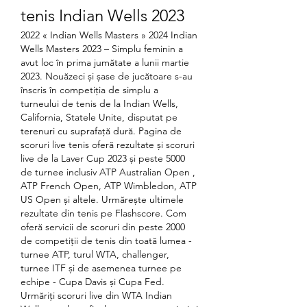
tenis Indian Wells 2023
2022 « Indian Wells Masters » 2024 Indian 
Wells Masters 2023 – Simplu feminin a 
avut loc în prima jumătate a lunii martie 
2023. Nouăzeci și șase de jucătoare s-au 
înscris în competiția de simplu a 
turneului de tenis de la Indian Wells, 
California, Statele Unite, disputat pe 
terenuri cu suprafață dură. Pagina de 
scoruri live tenis oferă rezultate și scoruri 
live de la Laver Cup 2023 și peste 5000 
de turnee inclusiv ATP Australian Open , 
ATP French Open, ATP Wimbledon, ATP 
US Open și altele. Urmărește ultimele 
rezultate din tenis pe Flashscore. Com 
oferă servicii de scoruri din peste 2000 
de competiții de tenis din toată lumea - 
turnee ATP, turul WTA, challenger, 
turnee ITF și de asemenea turnee pe 
echipe - Cupa Davis și Cupa Fed. 
Urmăriți scoruri live din WTA Indian 