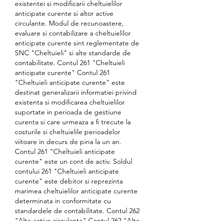
existentei si modificarii cheltuielilor 
anticipate curente si altor active 
circulante. Modul de recunoastere, 
evaluare si contabilizare a cheltuielilor 
anticipate curente sint reglementate de 
SNC "Cheltuieli" si alte standarde de 
contabilitate. Contul 261 "Cheltuieli 
anticipate curente" Contul 261 
"Cheltuieli anticipate curente" este 
destinat generalizarii informatiei privind 
existenta si modificarea cheltuielilor 
suportate in perioada de gestiune 
curenta si care urmeaza a fi trecute la 
costurile si cheltuielile perioadelor 
viitoare in decurs de pina la un an. 
Contul 261 "Cheltuieli anticipate 
curente" este un cont de activ. Soldul 
contului 261 "Cheltuieli anticipate 
curente" este debitor si reprezinta 
marimea cheltuielilor anticipate curente 
determinata in conformitate cu 
standardele de contabilitate. Contul 262 
"Alte active circulante" Contul 262 "Alte 