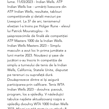
lume. 11/03/2023 - Indian Wells. ATP 
Indian Wells live - urmăriți livescore din 
ATP Indian Wells, rezultate, tablouri 
competiționale și detalii meciuri pe 
Livesport. La 37 de ani, tenismenul 
elvețian l-a învins pe Holger Rune - elevul 
lui Patrick Mouratoglou - în 
șaisprezecimile de finală ale competiției 
ATP Masters 1000 de la Indian Wells. 
Indian Wells Masters 2023 – Simplu 
masculin a avut loc în prima jumătate a 
lunii martie 2023. Nouăzeci și șase de 
jucători s-au înscris în competiția de 
simplu a turneului de tenis de la Indian 
Wells, California, Statele Unite, disputat 
pe terenuri cu suprafață dură. 
Douăsprezece dintre ei își asigură 
participarea prin calificare. Tenis WTA 
Indian Wells 2023 - dvouhra: pavouk, 
program, los a výsledky. V následující 
tabulce najdete aktualizovaný rozpis a 
výsledky dvouhry WTA 1000 Indian Wells 
2023. Hlavní soutěž startuje ve středu 8. 