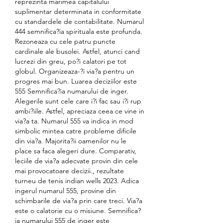
reprezinta marimea capitalului 
suplimentar determinata in conformitate 
cu standardele de contabilitate. Numarul 
444 semnifica?ia spirituala este profunda. 
Rezoneaza cu cele patru puncte 
cardinale ale busolei. Astfel, atunci cand 
lucrezi din greu, po?i calatori pe tot 
globul. Organizeaza-?i via?a pentru un 
progres mai bun. Luarea deciziilor este 
555 Semnifica?ia numarului de inger. 
Alegerile sunt cele care i?i fac sau i?i rup 
ambi?iile. Astfel, apreciaza ceea ce vine in 
via?a ta. Numarul 555 va indica in mod 
simbolic mintea catre probleme dificile 
din via?a. Majorita?ii oamenilor nu le 
place sa faca alegeri dure. Comparativ, 
leciile de via?a adecvate provin din cele 
mai provocatoare decizii., rezultate 
turneu de tenis indian wells 2023. Adica 
ingerul numarul 555, provine din 
schimbarile de via?a prin care treci. Via?a 
este o calatorie cu o misiune. Semnifica?
ia numarului 555 de inger este 