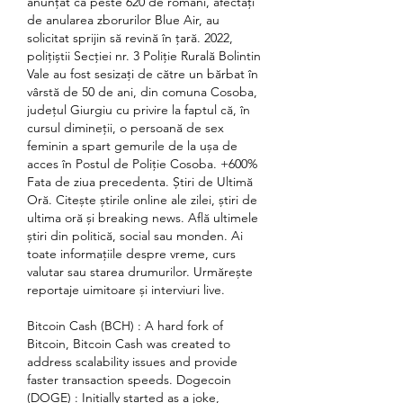
anunţat că peste 620 de români, afectaţi 
de anularea zborurilor Blue Air, au 
solicitat sprijin să revină în ţară. 2022, 
polițiștii Secției nr. 3 Poliție Rurală Bolintin 
Vale au fost sesizați de către un bărbat în 
vârstă de 50 de ani, din comuna Cosoba, 
județul Giurgiu cu privire la faptul că, în 
cursul dimineții, o persoană de sex 
feminin a spart gemurile de la ușa de 
acces în Postul de Poliție Cosoba. +600% 
Fata de ziua precedenta. Știri de Ultimă 
Oră. Citește știrile online ale zilei, știri de 
ultima oră și breaking news. Află ultimele 
știri din politică, social sau monden. Ai 
toate informațiile despre vreme, curs 
valutar sau starea drumurilor. Urmărește 
reportaje uimitoare și interviuri live. 
Bitcoin Cash (BCH) : A hard fork of 
Bitcoin, Bitcoin Cash was created to 
address scalability issues and provide 
faster transaction speeds. Dogecoin 
(DOGE) : Initially started as a joke, 