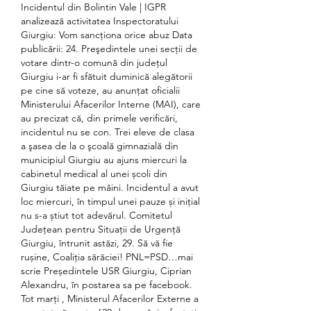
Incidentul din Bolintin Vale | IGPR 
analizează activitatea Inspectoratului 
Giurgiu: Vom sancţiona orice abuz Data 
publicării: 24. Preşedintele unei secţii de 
votare dintr-o comună din judeţul 
Giurgiu i-ar fi sfătuit duminică alegătorii 
pe cine să voteze, au anunţat oficialii 
Ministerului Afacerilor Interne (MAI), care 
au precizat că, din primele verificări, 
incidentul nu se con. Trei eleve de clasa 
a şasea de la o şcoală gimnazială din 
municipiul Giurgiu au ajuns miercuri la 
cabinetul medical al unei școli din 
Giurgiu tăiate pe mâini. Incidentul a avut 
loc miercuri, în timpul unei pauze și inițial 
nu s-a știut tot adevărul. Comitetul 
Județean pentru Situații de Urgență 
Giurgiu, întrunit astăzi, 29. Să vă fie 
rușine, Coaliția sărăciei! PNL=PSD…mai 
scrie Președintele USR Giurgiu, Ciprian 
Alexandru, în postarea sa pe facebook. 
Tot marți , Ministerul Afacerilor Externe a 