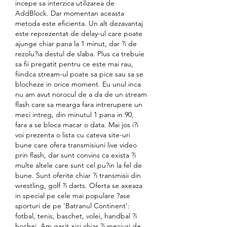
incepe sa interzica utilizarea de 
AddBlock. Dar momentan aceasta 
metoda este eficienta. Un alt dezavantaj 
este reprezentat de delay-ul care poate 
ajunge chiar pana la 1 minut, dar ?i de 
rezolu?ia destul de slaba. Plus ca trebuie 
sa fii pregatit pentru ce este mai rau, 
fiindca stream-ul poate sa pice sau sa se 
blocheze in orice moment. Eu unul inca 
nu am avut norocul de a da de un stream 
flash care sa mearga fara intrerupere un 
meci intreg, din minutul 1 pana in 90, 
fara a se bloca macar o data. Mai jos i?i 
voi prezenta o lista cu cateva site-uri 
bune care ofera transmisiuni live video 
prin flash, dar sunt convins ca exista ?i 
multe altele care sunt cel pu?in la fel de 
bune. Sunt oferite chiar ?i transmisii din 
wrestling, golf ?i darts. Oferta se axeaza 
in special pe cele mai populare ?ase 
sporturi de pe 'Batranul Continent': 
fotbal, tenis, baschet, volei, handbal ?i 
hochei. Am gasit aici chiar ?i meciuri de 