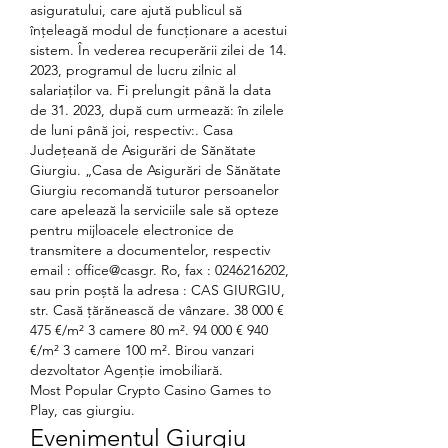
asiguratului, care ajută publicul să 
înţeleagă modul de funcţionare a acestui 
sistem. În vederea recuperării zilei de 14. 
2023, programul de lucru zilnic al 
salariaților va. Fi prelungit până la data 
de 31. 2023, după cum urmează: în zilele 
de luni până joi, respectiv:. Casa 
Judeţeană de Asigurări de Sănătate 
Giurgiu. „Casa de Asigurări de Sănătate 
Giurgiu recomandă tuturor persoanelor 
care apelează la serviciile sale să opteze 
pentru mijloacele electronice de 
transmitere a documentelor, respectiv 
email : office@casgr. Ro, fax : 0246216202, 
sau prin poștă la adresa : CAS GIURGIU, 
str. Casă țărănească de vânzare. 38 000 € 
475 €/m² 3 camere 80 m². 94 000 € 940 
€/m² 3 camere 100 m². Birou vanzari 
dezvoltator Agenție imobiliară. 
Most Popular Crypto Casino Games to 
Play, cas giurgiu.
Evenimentul Giurgiu