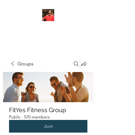
FITYES FITNESS
Groups
FitYes Fitness Group
Public
·
570 members
Join