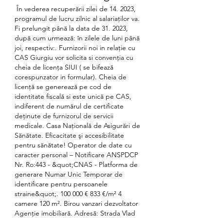
 În vederea recuperării zilei de 14. 2023, 
programul de lucru zilnic al salariaților va. 
Fi prelungit până la data de 31. 2023, 
după cum urmează: în zilele de luni până 
joi, respectiv:. Furnizorii noi in relaţie cu 
CAS Giurgiu vor solicita si convenţia cu 
cheia de licenţa SIUI ( se bifează 
corespunzator in formular). Cheia de 
licenţă se generează pe cod de 
identitate fiscală si este unică pe CAS, 
indiferent de numărul de certificate 
deţinute de furnizorul de servicii 
medicale. Casa Naţională de Asigurări de 
Sănătate. Eficacitate şi accesibilitate 
pentru sănătate! Operator de date cu 
caracter personal – Notificare ANSPDCP 
Nr. Ro:443 - &quot;CNAS - Platforma de 
generare Numar Unic Temporar de 
identificare pentru persoanele 
straine&quot;. 100 000 € 833 €/m² 4 
camere 120 m². Birou vanzari dezvoltator 
Agenție imobiliară. Adresă: Strada Vlad 