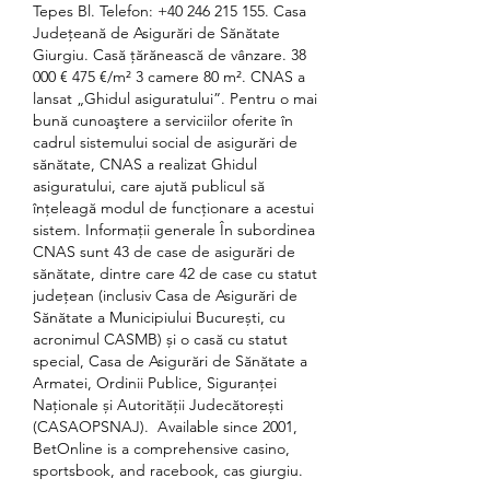
Tepes Bl. Telefon: +40 246 215 155. Casa 
Judeţeană de Asigurări de Sănătate 
Giurgiu. Casă țărănească de vânzare. 38 
000 € 475 €/m² 3 camere 80 m². CNAS a 
lansat „Ghidul asiguratului”. Pentru o mai 
bună cunoaştere a serviciilor oferite în 
cadrul sistemului social de asigurări de 
sănătate, CNAS a realizat Ghidul 
asiguratului, care ajută publicul să 
înţeleagă modul de funcţionare a acestui 
sistem. Informații generale În subordinea 
CNAS sunt 43 de case de asigurări de 
sănătate, dintre care 42 de case cu statut 
județean (inclusiv Casa de Asigurări de 
Sănătate a Municipiului București, cu 
acronimul CASMB) și o casă cu statut 
special, Casa de Asigurări de Sănătate a 
Armatei, Ordinii Publice, Siguranței 
Naționale și Autorității Judecătorești 
(CASAOPSNAJ).  Available since 2001, 
BetOnline is a comprehensive casino, 
sportsbook, and racebook, cas giurgiu.