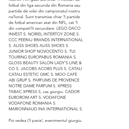
fotbal din liga secunda din Romania sau 
partide de volei din campionatul nostru 
na?ional. Sunt transmise chiar ?i partide 
de fotbal american atat din NFL, cat ?i 
din competi?ii secundare. LEGO DACO 
INVEST S. NORIEL INTERTOY ZONE S. 
CCC PEERAJ BRANDS INTERNATIONAL 
S. ALISS SHOES ALISS SHOES S. 
JUNIOR SHOP NOVOCENTO S. TUI 
TOURING EUROPABUS ROMANIA S. 
GLOSS BEAUTY SALON LADY'S LINE & 
CO S. JACOBS ACOBS PLUS S. CATALI 
CATALI ESTETIC GMC S. MOO CAFE 
ABI GRUP S. PARFUMS DE PROVENCE 
NOTRE DAME PARFUM S. XPRESS 
TABAC XPRESS S, cas giurgiu. CADOR 
EUROROM ART S. VODAFONE 
VODAFONE ROMANIA S. 
MARIONNAUD INA INTERNATIONAL S.
Poi vedea (?i paria!, evenimentul giurgiu.