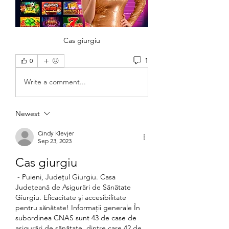
Cas giurgiu
1
0
Write a comment...
Newest
Cindy Klevjer
Sep 23, 2023
Cas giurgiu
 - Puieni, Județul Giurgiu. Casa 
Judeţeană de Asigurări de Sănătate 
Giurgiu. Eficacitate şi accesibilitate 
pentru sănătate! Informații generale În 
subordinea CNAS sunt 43 de case de 
asigurări de sănătate, dintre care 42 de 