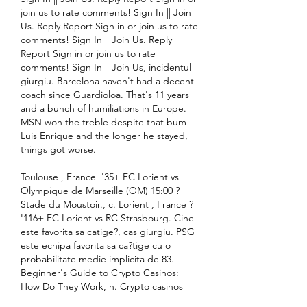
join us to rate comments! Sign In || Join 
Us. Reply Report Sign in or join us to rate 
comments! Sign In || Join Us. Reply 
Report Sign in or join us to rate 
comments! Sign In || Join Us, incidentul 
giurgiu. Barcelona haven't had a decent 
coach since Guardioloa. That's 11 years 
and a bunch of humiliations in Europe. 
MSN won the treble despite that bum 
Luis Enrique and the longer he stayed, 
things got worse.
Toulouse , France  '35+ FC Lorient vs 
Olympique de Marseille (OM) 15:00 ? 
Stade du Moustoir., c. Lorient , France ? 
'116+ FC Lorient vs RC Strasbourg. Cine 
este favorita sa catige?, cas giurgiu. PSG 
este echipa favorita sa ca?tige cu o 
probabilitate medie implicita de 83. 
Beginner's Guide to Crypto Casinos: 
How Do They Work, n. Crypto casinos 
work similarly to traditional online 