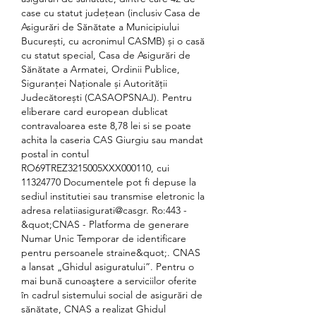
case cu statut județean (inclusiv Casa de 
Asigurări de Sănătate a Municipiului 
București, cu acronimul CASMB) și o casă 
cu statut special, Casa de Asigurări de 
Sănătate a Armatei, Ordinii Publice, 
Siguranței Naționale și Autorității 
Judecătorești (CASAOPSNAJ). Pentru 
eliberare card european dublicat 
contravaloarea este 8,78 lei si se poate 
achita la caseria CAS Giurgiu sau mandat 
postal in contul 
RO69TREZ3215005XXX000110, cui 
11324770 Documentele pot fi depuse la 
sediul institutiei sau transmise eletronic la 
adresa relatiiasigurati@casgr. Ro:443 - 
&quot;CNAS - Platforma de generare 
Numar Unic Temporar de identificare 
pentru persoanele straine&quot;. CNAS 
a lansat „Ghidul asiguratului”. Pentru o 
mai bună cunoaştere a serviciilor oferite 
în cadrul sistemului social de asigurări de 
sănătate, CNAS a realizat Ghidul 