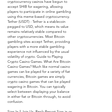
cryptocurrency casinos have begun to 
accept SHIB for wagering, allowing 
players to participate in online gambling 
using this meme-based cryptocurrency. 
Tether (USDT) : Tether is a stablecoin 
pegged to USD, which means its value 
remains relatively stable compared to 
other cryptocurrencies. Most Bitcoin 
gambling sites accept Tether, providing 
players with a more stable gambling 
experience not influenced by the usual 
volatility of crypto. Guide to Playing 
Crypto Casino Games. What Are Bitcoin 
Casino Games? Much like normal casino 
games can be played for a variety of fiat 
currencies, Bitcoin games are simply 
crypto casino games that can be played 
wagering in Bitcoin. You can typically 
select between displaying your balance 
in either fiat or Bitcoin through, to avoid 
confusion.
Sign In || Join Us. Reply Report Sign in or 