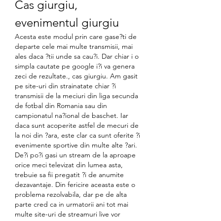
Cas giurgiu, 
evenimentul giurgiu
Acesta este modul prin care gase?ti de 
departe cele mai multe transmisii, mai 
ales daca ?tii unde sa cau?i. Dar chiar i o 
simpla cautate pe google i?i va genera 
zeci de rezultate., cas giurgiu. Am gasit 
pe site-uri din strainatate chiar ?i 
transmisii de la meciuri din liga secunda 
de fotbal din Romania sau din 
campionatul na?ional de baschet. Iar 
daca sunt acoperite astfel de mecuri de 
la noi din ?ara, este clar ca sunt oferite ?i 
evenimente sportive din multe alte ?ari. 
De?i po?i gasi un stream de la aproape 
orice meci televizat din lumea asta, 
trebuie sa fii pregatit ?i de anumite 
dezavantaje. Din fericire aceasta este o 
problema rezolvabila, dar pe de alta 
parte cred ca in urmatorii ani tot mai 
multe site-uri de streamuri live vor 