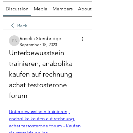
Discussion
Media
Members
About
Back
Roselia Stembridge
Roselia Stembridge
September 18, 2023
Unterbewusstsein 
trainieren, anabolika 
kaufen auf rechnung 
achat testosterone 
forum
Unterbewusstsein trainieren, 
anabolika kaufen auf rechnung 
achat testosterone forum - Kaufen 
sie steroide online