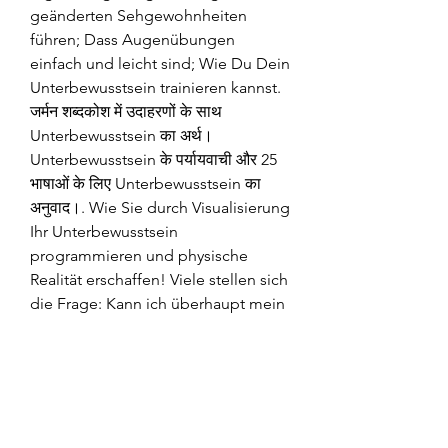
geänderten Sehgewohnheiten 
führen; Dass Augenübungen 
einfach und leicht sind; Wie Du Dein 
Unterbewusstsein trainieren kannst. 
जर्मन शब्दकोश में उदाहरणों के साथ 
Unterbewusstsein का अर्थ। 
Unterbewusstsein के पर्यायवाची और 25 
भाषाओं के लिए Unterbewusstsein का 
अनुवाद।. Wie Sie durch Visualisierung 
Ihr Unterbewusstsein 
programmieren und physische 
Realität erschaffen! Viele stellen sich 
die Frage: Kann ich überhaupt mein 
Unterbewusstsein beeinflussen? Sie 
können Ihr Unterbewusstsein 
trainieren, indem Sie Ziele 
visualisieren. Schritt für Schritt 
trainierst du die verschiedenen 
Bereiche der Selbstkompetenz. Der 