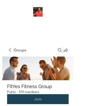
FITYES FITNESS
Groups
FitYes Fitness Group
Public
·
570 members
Join