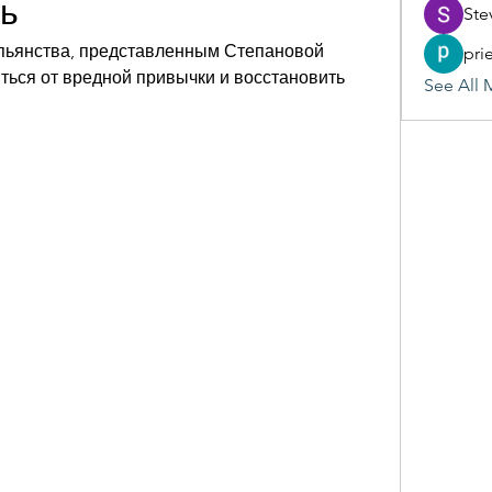
ть
Ste
 пьянства, представленным Степановой 
pri
иться от вредной привычки и восстановить 
See All 