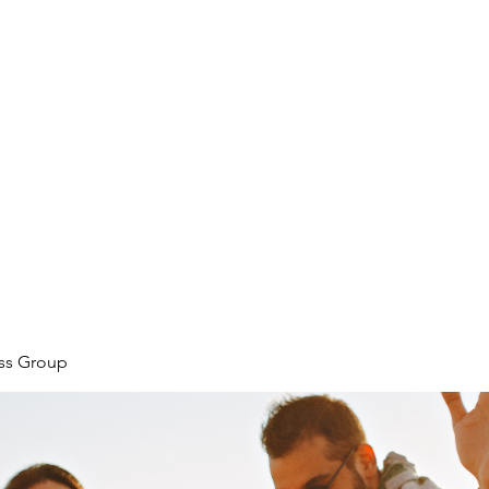
ore
zcmcbride@fityesf
ess Group