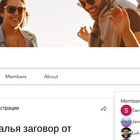
Members
About
Member
страции
San
Jen
лья заговор от 
Luk