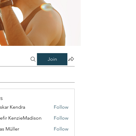
Join
s
skar Kendra
Follow
efir KenzieMadison
Follow
as Müller
Follow