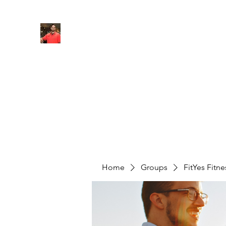
FITYES FITNESS
Home
Services
Online Coaching
Book Online
M
Home
Groups
FitYes Fitn