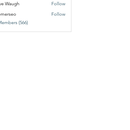
ve Waugh
Follow
emerseo
Follow
Members (566)