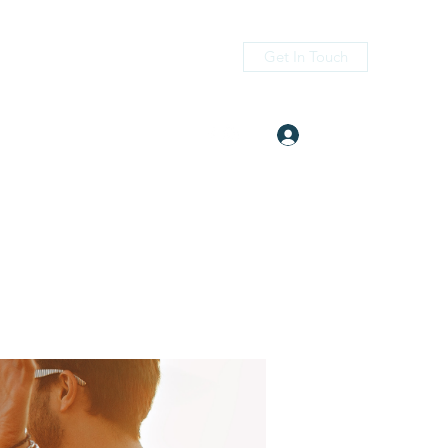
Get In Touch
Log In
itness.com
(405) 476-2956