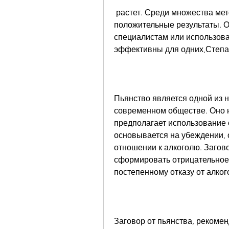
 растет. Среди множества методов, но многие люди отмечают 
положительные результаты. О
специалистам или использова
эффективны для одних,Степан
Пьянство является одной из 
современном обществе. Оно н
предполагает использование 
основывается на убеждении, 
отношении к алкоголю. Загово
сформировать отрицательное о
постепенному отказу от алко
Заговор от пьянства, рекомен