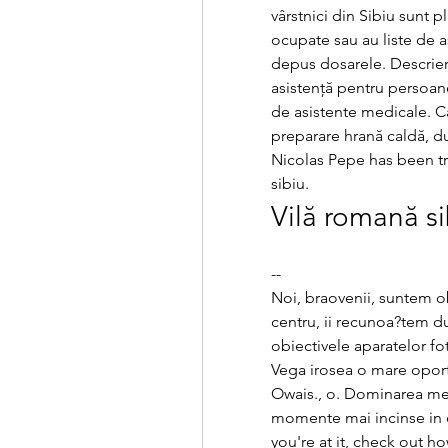
vârstnici din Sibiu sunt p
ocupate sau au liste de a
depus dosarele. Descriere 
asistenţă pentru persoane
de asistente medicale. C
preparare hrană caldă, d
Nicolas Pepe has been tr
sibiu.
Vilă romană si
--
Noi, braovenii, suntem obi
centru, ii recunoa?tem dup
obiectivele aparatelor fo
Vega irosea o mare oportu
Owais., o. Dominarea mexi
momente mai incinse in ca
you're at it, check out 