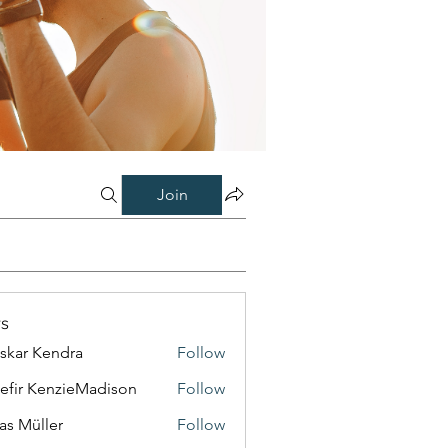
Join
s
skar Kendra
Follow
efir KenzieMadison
Follow
as Müller
Follow