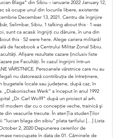
ucian Blaga” din Sibiu – ianuarie 2022 January 12, 
sc să ocupe unul din locurile libere, existente 
ecembrie December 13, 2021. Centru de îngrijire 
r, Selimbar, Sibiu. 1 talking about this · 1 was 
oi, sunt ca acasă: îngrijiți cu dăruire, în una din 
about this · 52 were here. Alege cariera militară! 
ală de facebook a Centrului Militar Zonal Sibiu. 
ultăți. Afișare rezultate cazare (inclusiv liste 
are pe Facultăți. În cazul îngrijirii într-un 
VÂRSTNICE. Persoanele vârstnice care nu au 
i legali nu datorează contribuţia de întreţinere, 
in bugetele locale sau judeţene, după caz, în 
a. „Diakonisches Werk” a început în anul 1992 
ital „Dr. Carl Wolff” după un proiect al arh. 
til modern dar cu o concepţie veche, trainică şi 
ate din veacurile trecute. În atenȚia studenȚilor 
 “lucian blaga din sibiu” plata tarifului […] Lista 
 October 2, 2020 Depunerea cererilor de 
 rămase neocupate în data de 01. Căminele de 