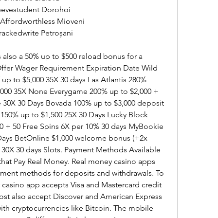
teevestudent Dorohoi 
Affordworthless Mioveni 
rackedwrite Petroșani 
 also a 50% up to $500 reload bonus for a 
ffer Wager Requirement Expiration Date Wild 
up to $5,000 35X 30 days Las Atlantis 280% 
,000 35X None Everygame 200% up to $2,000 + 
e 30X 30 Days Bovada 100% up to $3,000 deposit 
150% up to $1,500 25X 30 Days Lucky Block 
0 + 50 Free Spins 6X per 10% 30 days MyBookie 
Days BetOnline $1,000 welcome bonus (+2x 
) 30X 30 days Slots. Payment Methods Available 
that Pay Real Money. Real money casino apps 
yment methods for deposits and withdrawals. To 
or casino app accepts Visa and Mastercard credit 
ost also accept Discover and American Express 
ith cryptocurrencies like Bitcoin. The mobile 