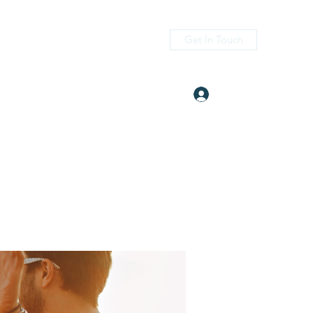
Get In Touch
Log In
itness.com
(405) 476-2956