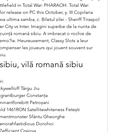
attlefield in Total War: PHARAOH. Total War: 
release on PC this October, y. III Copilaria 
a ultima samba, c. Biletul zilei - Sheriff Tiraspol 
er City vs Inter. Imagini superbe de la nunta de 
cuință romană sibiu. A imbracat o rochie de 
o emo?ie. Heureusement, Classy Slots a leur 
mpenser les joueurs qui jouent souvent sur 
biu.
ibiu, vilă romană sibiu
i:
ywelloff Târgu Jiu 
agrantburger Constanța 
nantforebitt Petroșani 
old 1461RON Satellitewhiteness Fetești 
mentmonster Sfântu Gheorghe 
norahfastidious Dorohoi 
efficient Craiova 