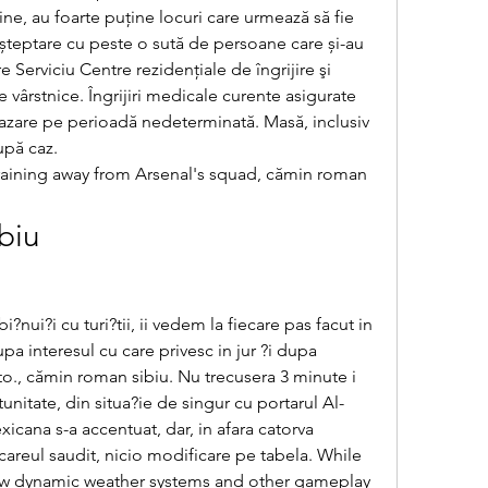
line, au foarte puține locuri care urmează să fie 
șteptare cu peste o sută de persoane care și-au 
Serviciu Centre rezidenţiale de îngrijire şi 
 vârstnice. Îngrijiri medicale curente asigurate 
azare pe perioadă nedeterminată. Masă, inclusiv 
upă caz. 
aining away from Arsenal's squad, cămin roman 
biu
?nui?i cu turi?tii, ii vedem la fiecare pas facut in 
a interesul cu care privesc in jur ?i dupa 
to., cămin roman sibiu. Nu trecusera 3 minute i 
nitate, din situa?ie de singur cu portarul Al-
cana s-a accentuat, dar, in afara catorva 
reul saudit, nicio modificare pe tabela. While 
how dynamic weather systems and other gameplay 