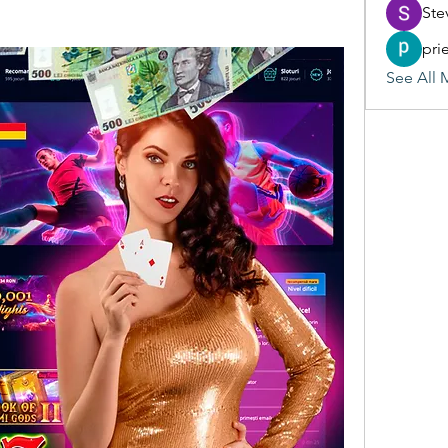
Ste
pri
See All 