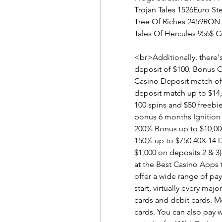
Trojan Tales 1526Euro S
Tree Of Riches 2459RON 
Tales Of Hercules 956$ C
<br>Additionally, there's
deposit of $100. Bonus O
Casino Deposit match of 
deposit match up to $14
100 spins and $50 freebi
bonus 6 months Ignition 
200% Bonus up to $10,00
150% up to $750 40X 14 
$1,000 on deposits 2 & 3
at the Best Casino Apps 
offer a wide range of pa
start, virtually every maj
cards and debit cards. M
cards. You can also pay w