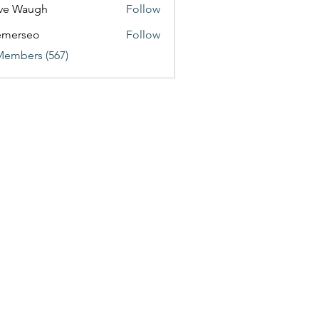
ve Waugh
Follow
emerseo
Follow
Members (567)