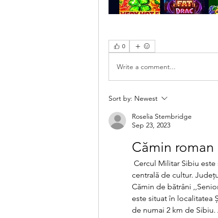
0
Write a comment...
Sort by:
Newest
Roselia Stembridge
Sep 23, 2023
Cămin roman 
 Cercul Militar Sibiu este stabilimentul din Sibiu care găzduiește instituția 
centrală de cultur. Judeţ
Cămin de bătrâni ,,Senio
este situat în localitatea 
de numai 2 km de Sibiu. A