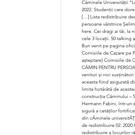
Căminele Universității “L
2022. Studenții care dore
[…] Lista redistribuire d
persoane vârstnice Șelimbă
here. Cei dragi ai tăi, la n
cele 3 locații. 50 talking 
Bun venit pe pagina ofici
Comisiile de Cazare pe Fac
așteptare) Comisiile de Caz
CĂMIN PENTRU PERSOANE 
venituri şi nici susţinător
aceasta fiind asigurată d
limita hotărâtă de aceste
construcţia Căminului – Sp
Hermann Fabini, într-un s
sigură a cetăţilor fortific
din cĂminele universitĂȚii
de redistribuire 02. 2020
redistribuire a locurilor