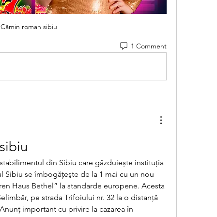
Cămin roman sibiu
1 Comment
sibiu
ul Sibiu se îmbogăţeşte de la 1 mai cu un nou 
ren Haus Bethel” la standarde europene. Acesta 
Șelimbăr, pe strada Trifoiului nr. 32 la o distanţă 
nunț important cu privire la cazarea în 