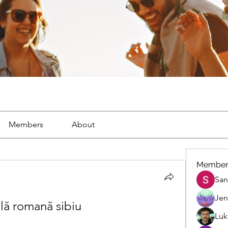
Members
About
Member
San
Jen
lă romană sibiu
Luk