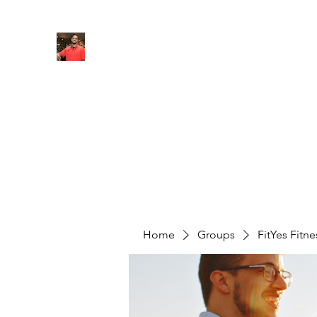
FITYES FITNESS
Home
Services
Online Coaching
Book Online
M
Home
Groups
FitYes Fitn