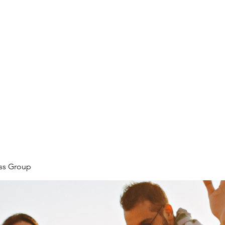
ore
zcmcbride@fityesf
ess Group