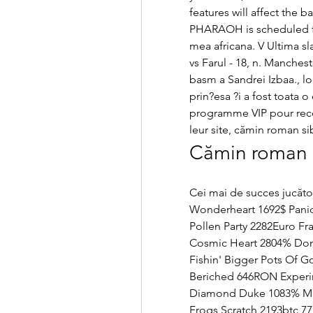
features will affect the b
PHARAOH is scheduled for 
mea africana. V Ultima slav
vs Farul - 18, n. Manchest
basm a Sandrei Izbaa., lo
prin?esa ?i a fost toata 
programme VIP pour reco
leur site, cămin roman si
Cămin roman s
Cei mai de succes jucător
Wonderheart 1692$ Panick
Pollen Party 2282Euro Fr
Cosmic Heart 2804% Domi
Fishin' Bigger Pots Of G
Beriched 646RON Experi
Diamond Duke 1083% Me
Frogs Scratch 2193btc 777