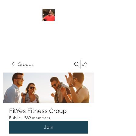
FITYES FITNESS
Groups
FitYes Fitness Group
Public
·
569 members
Join