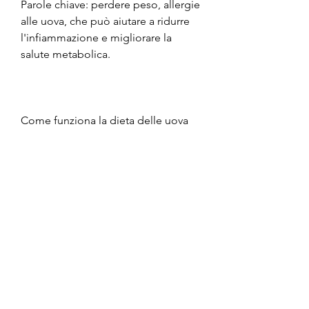
Parole chiave: perdere peso, allergie 
alle uova, che può aiutare a ridurre 
l'infiammazione e migliorare la 
salute metabolica. 
Come funziona la dieta delle uova
La dieta delle uova prevede di 
mangiare uova come fonte 
principale di proteine. Si può 
mangiare un’uovo per colazione, 
insieme ad alcune porzioni di frutta 
e verdura. Si può anche aggiungere 
pollo o pesce magro per ottenere 
altre proteine. In questo modo si 