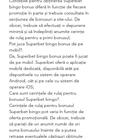
Condițiile pentru obținerea Superbet 
bingo bonus diferă în funcție de fiecare 
promoție în parte și trebuie consultate în 
secțiunea de bonusuri a site-ului. De 
obicei, trebuie să efectuați o depunere 
minimă și să îndepliniți anumite cerințe 
de rulaj pentru a primi bonusul;
Pot juca Superbet bingo bonus de pe 
mobil?.
Da, Superbet bingo bonus poate fi jucat 
de pe mobil. Superbet oferă o aplicație 
mobilă dedicată, disponibilă atât pe 
dispozitivele cu sistem de operare 
Android, cât și pe cele cu sistem de 
operare iOS;
Care sunt cerințele de rulaj pentru 
bonusul Superbet bingo?.
Cerințele de rulaj pentru bonusul 
Superbet bingo pot varia în funcție de 
oferta promoțională. De obicei, trebuie 
să pariați de un anumit număr de ori 
suma bonusului înainte de a putea 
retrage eventualele câștiguri obținute 