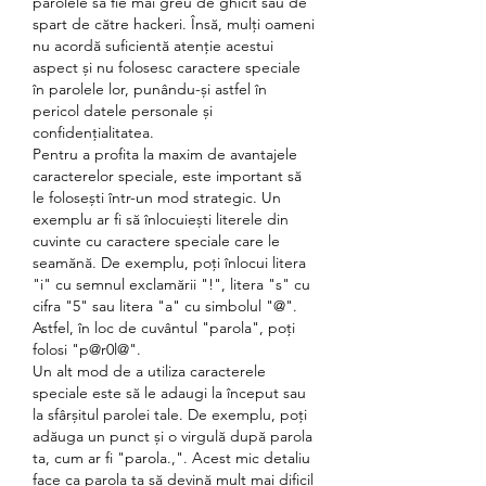
parolele să fie mai greu de ghicit sau de 
spart de către hackeri. Însă, mulți oameni 
nu acordă suficientă atenție acestui 
aspect și nu folosesc caractere speciale 
în parolele lor, punându-și astfel în 
pericol datele personale și 
confidențialitatea.
Pentru a profita la maxim de avantajele 
caracterelor speciale, este important să 
le folosești într-un mod strategic. Un 
exemplu ar fi să înlocuiești literele din 
cuvinte cu caractere speciale care le 
seamănă. De exemplu, poți înlocui litera 
"i" cu semnul exclamării "!", litera "s" cu 
cifra "5" sau litera "a" cu simbolul "@". 
Astfel, în loc de cuvântul "parola", poți 
folosi "p@r0l@".
Un alt mod de a utiliza caracterele 
speciale este să le adaugi la început sau 
la sfârșitul parolei tale. De exemplu, poți 
adăuga un punct și o virgulă după parola 
ta, cum ar fi "parola.,". Acest mic detaliu 
face ca parola ta să devină mult mai dificil 