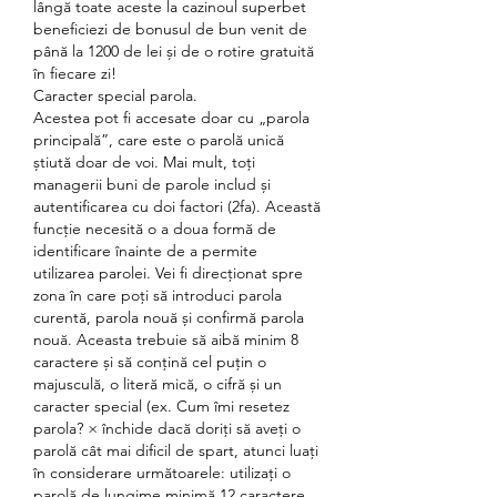
lângă toate aceste la cazinoul superbet 
beneficiezi de bonusul de bun venit de 
până la 1200 de lei și de o rotire gratuită 
în fiecare zi! 
Caracter special parola.
Acestea pot fi accesate doar cu „parola 
principală”, care este o parolă unică 
știută doar de voi. Mai mult, toți 
managerii buni de parole includ și 
autentificarea cu doi factori (2fa). Această 
funcție necesită o a doua formă de 
identificare înainte de a permite 
utilizarea parolei. Vei fi direcționat spre 
zona în care poți să introduci parola 
curentă, parola nouă și confirmă parola 
nouă. Aceasta trebuie să aibă minim 8 
caractere și să conțină cel puțin o 
majusculă, o literă mică, o cifră și un 
caracter special (ex. Cum îmi resetez 
parola? × închide dacă doriţi să aveţi o 
parolă cât mai dificil de spart, atunci luaţi 
în considerare următoarele: utilizaţi o 
parolă de lungime minimă 12 caractere 