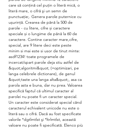
care să conţină cel puţin o literă mică, o 
literă mare, o cifră şi un semn de 
punctuaţie;. Genera parole puternice cu 
ușurință. Crearea de până la 500 de 
parole - cu litere, cifre și caractere 
speciale și o lungime de până la 60 de 
caractere. Contine caracter mare,cifre, 
special, are 9 litere deci este peste 
minim si mai este si usor de tinut minte: 
asdf1234! toate programele de 
incercat/spart parole deja stiu astfel de 
&quot;algoritmi&quot; (=optimizari, pe 
langa celebrele dictionare), de genul 
&quot;taste una langa alta&quot;, asa ca 
parola asta e buna, dar nu prea. Valoarea 
specifică faptul că ultimul caracter al 
parolei nu poate fi un caracter special. 
Un caracter este considerat special când 
caracterul echivalent unicode nu este o 
literă sau o cifră. Dacă au fost specificate 
valorile *dgtlmtlst şi *ltrlmtlst, această 
valoare nu poate fi specificată. Elenco più 