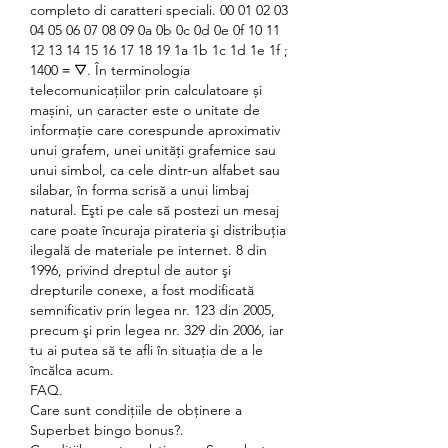
completo di caratteri speciali. 00 01 02 03 
04 05 06 07 08 09 0a 0b 0c 0d 0e 0f 10 11 
12 13 14 15 16 17 18 19 1a 1b 1c 1d 1e 1f ; 
1400 ᐀ ᐁ. În terminologia 
telecomunicațiilor prin calculatoare și 
mașini, un caracter este o unitate de 
informație care corespunde aproximativ 
unui grafem, unei unități grafemice sau 
unui simbol, ca cele dintr-un alfabet sau 
silabar, în forma scrisă a unui limbaj 
natural. Eşti pe cale să postezi un mesaj 
care poate încuraja pirateria şi distribuţia 
ilegală de materiale pe internet. 8 din 
1996, privind dreptul de autor şi 
drepturile conexe, a fost modificată 
semnificativ prin legea nr. 123 din 2005, 
precum şi prin legea nr. 329 din 2006, iar 
tu ai putea să te afli în situaţia de a le 
încălca acum. 
FAQ.
Care sunt condițiile de obținere a 
Superbet bingo bonus?.