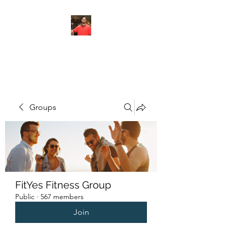
FITYES FITNESS
Groups
FitYes Fitness Group
Public
·
567 members
Join