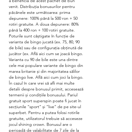
a beneficia de acest pachet de bun 
venit. Distribuția bonusurilor pentru 
păcănele este următoarea: prima 
depunere: 100% până la 500 ron + 50 
rotiri gratuite. A doua depunere: 80% 
până la 400 ron + 100 rotiri gratuite. 
Poturile sunt câștigate în funcție de 
varianta de bingo jucată (ex. 75, 80, 90 
de bile) sau de configurația obținută de 
jucător (ex. Află aici cum se joacă bingo. 
Varianta cu 90 de bile este una dintre 
cele mai populare variante de bingo din 
marea britanie și din majoritatea sălilor 
de bingo live. Află aici cum joci la bingo. 
În cazul în care vrei să afli mai multe 
detalii despre bonusul primit, accesează 
termenii și condițiile bonusului. Pariul 
gratuit sport superspin poate fi jucat în 
secțiunile “sport” și “live” de pe site-ul 
superbet. Pentru a putea folosi rotirile 
gratuite, utilizatorul trebuie să acceseze 
jocul shining crown. Bonusul are o 
perioadă de valabilitate de 7 zile de la 