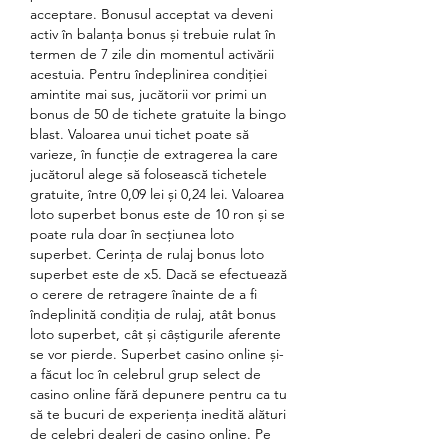
acceptare. Bonusul acceptat va deveni 
activ în balanța bonus și trebuie rulat în 
termen de 7 zile din momentul activării 
acestuia. Pentru îndeplinirea condiției 
amintite mai sus, jucătorii vor primi un 
bonus de 50 de tichete gratuite la bingo 
blast. Valoarea unui tichet poate să 
varieze, în funcție de extragerea la care 
jucătorul alege să folosească tichetele 
gratuite, între 0,09 lei și 0,24 lei. Valoarea 
loto superbet bonus este de 10 ron și se 
poate rula doar în secțiunea loto 
superbet. Cerința de rulaj bonus loto 
superbet este de x5. Dacă se efectuează 
o cerere de retragere înainte de a fi 
îndeplinită condiția de rulaj, atât bonus 
loto superbet, cât și câștigurile aferente 
se vor pierde. Superbet casino online și-
a făcut loc în celebrul grup select de 
casino online fără depunere pentru ca tu 
să te bucuri de experiența inedită alături 
de celebri dealeri de casino online. Pe 