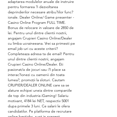
adaptarea modulelor anuale de instruire 
pentru formarea ?i dezvoltarea 
deprinderilor necesare atribu?iilor func?
ionale. Dealer Online/ Game presenter - 
Casino Online Program FULL TIME. 
Bonus de relocare in valoare de 2850 de 
lei. Pentru unul dintre clientii nostrii, 
angajam Crupieri Casino Online/Dealer 
cu limba ucraineeana. Vrei sa primesti pe 
email job-uri cu aceste criterii? 
Completeaza adresa ta de email! Pentru 
unul dintre clientii nostrii, angajam 
Crupieri Casino Online/Dealer. Eti 
pasionat/a de jocuri sau i?i place sa 
interac?ionezi cu oamenii din toata 
lumea?, promoții la sloturi. Cautam 
CRUPIER/DEALER ONLINE care sa se 
alature echipei uneia dintre companiile 
de top din industria iGaming! Salariu 
motivant, 4184 lei NET, respectiv 5001 
dupa primele 3 luni. Ce salarii le ofera 
candidatilor. Pe platforma de recrutare 
online bestjobs, sunt in prezent 