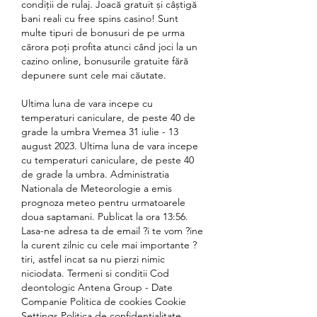
condiții de rulaj. Joacă gratuit și câștigă 
bani reali cu free spins casino! Sunt 
multe tipuri de bonusuri de pe urma 
cărora poți profita atunci când joci la un 
cazino online, bonusurile gratuite fără 
depunere sunt cele mai căutate. 
Ultima luna de vara incepe cu 
temperaturi caniculare, de peste 40 de 
grade la umbra Vremea 31 iulie - 13 
august 2023. Ultima luna de vara incepe 
cu temperaturi caniculare, de peste 40 
de grade la umbra. Administratia 
Nationala de Meteorologie a emis 
prognoza meteo pentru urmatoarele 
doua saptamani. Publicat la ora 13:56. 
Lasa-ne adresa ta de email ?i te vom ?ine 
la curent zilnic cu cele mai importante ?
tiri, astfel incat sa nu pierzi nimic 
niciodata. Termeni si conditii Cod 
deontologic Antena Group - Date 
Companie Politica de cookies Cookie 
Settings Politica de confidentialitate 