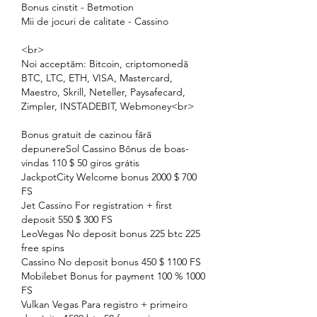
Bonus cinstit - Betmotion
Mii de jocuri de calitate - Cassino
<br>
Noi acceptăm: Bitcoin, criptomonedă 
BTC, LTC, ETH, VISA, Mastercard, 
Maestro, Skrill, Neteller, Paysafecard, 
Zimpler, INSTADEBIT, Webmoney<br>
Bonus gratuit de cazinou fără 
depunereSol Cassino Bônus de boas-
vindas 110 $ 50 giros grátis
JackpotCity Welcome bonus 2000 $ 700 
FS
Jet Cassino For registration + first 
deposit 550 $ 300 FS
LeoVegas No deposit bonus 225 btc 225 
free spins
Cassino No deposit bonus 450 $ 1100 FS
Mobilebet Bonus for payment 100 % 1000 
FS
Vulkan Vegas Para registro + primeiro 