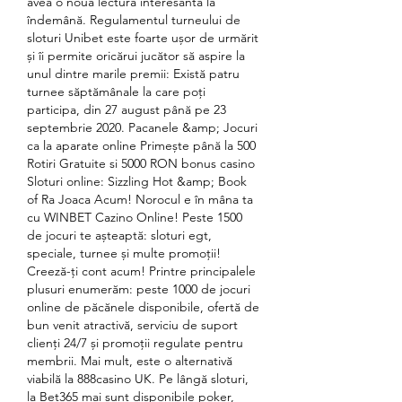
avea o nouă lectură interesantă la 
îndemână. Regulamentul turneului de 
sloturi Unibet este foarte ușor de urmărit 
și îi permite oricărui jucător să aspire la 
unul dintre marile premii: Există patru 
turnee săptămânale la care poți 
participa, din 27 august până pe 23 
septembrie 2020. Pacanele &amp; Jocuri 
ca la aparate online Primește până la 500 
Rotiri Gratuite si 5000 RON bonus casino 
Sloturi online: Sizzling Hot &amp; Book 
of Ra Joaca Acum! Norocul e în mâna ta 
cu WINBET Cazino Online! Peste 1500 
de jocuri te așteaptă: sloturi egt, 
speciale, turnee și multe promoții! 
Creeză-ți cont acum! Printre principalele 
plusuri enumerăm: peste 1000 de jocuri 
online de păcănele disponibile, ofertă de 
bun venit atractivă, serviciu de suport 
clienți 24/7 și promoții regulate pentru 
membrii. Mai mult, este o alternativă 
viabilă la 888casino UK. Pe lângă sloturi, 
la Bet365 mai sunt disponibile poker, 