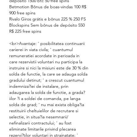
depósito 1500 btc 50 free spins
Betmotion Bônus de boas-vindas 100 R$ 
900 free spins
Rivalo Giros grátis e bônus 225 % 250 FS
Blockspins Sem bônus de depósito 550 
R$ 225 free spins
<br>Avantaje: ' posibilitatea continuarii 
carierei in viata civila; ' cuantumul 
remuneratiei acordate in perioada in 
care rezervistii voluntari nu participa la 
instruire si nici la misiuni este de 30 % din 
solda de functie, la care se adauga solda 
gradului detinut; ' a crescut cuantumul 
indemniza?iei de instalare, prin 
adaugarea la solda de functie, a grada?
iilor ?i a soldei de comanda, pe langa 
solda de grad; ' nu mai exista obliga?ia 
restituirii cheltuielilor de recrutare si 
selectie, in situa?ia nesemnarii/ 
nefinalizarii contractului; ' au fost 
eliminate limitarile privind plecarea 
rezervi?tilor voluntari in strainatate; ' 