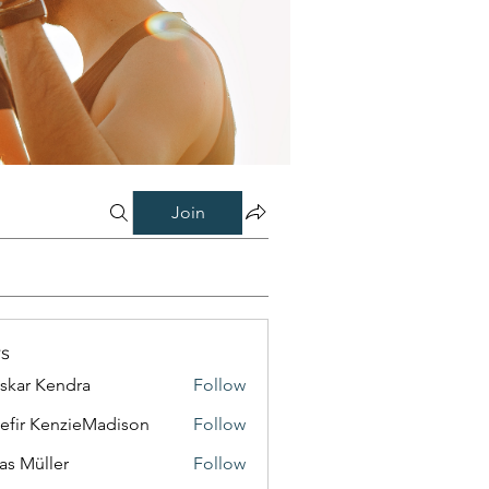
Join
s
skar Kendra
Follow
efir KenzieMadison
Follow
as Müller
Follow