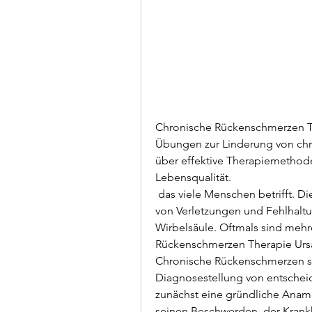
Chronische Rückenschmerzen Th
Übungen zur Linderung von chro
über effektive Therapiemethode
Lebensqualität.
 das viele Menschen betrifft. Die Ursachen können vielfältig sein und reichen 
von Verletzungen und Fehlhaltu
Wirbelsäule. Oftmals sind mehre
Rückenschmerzen Therapie Urs
Chronische Rückenschmerzen sin
Diagnosestellung von entschei
zunächst eine gründliche Anam
seinen Beschwerden, der Krankh