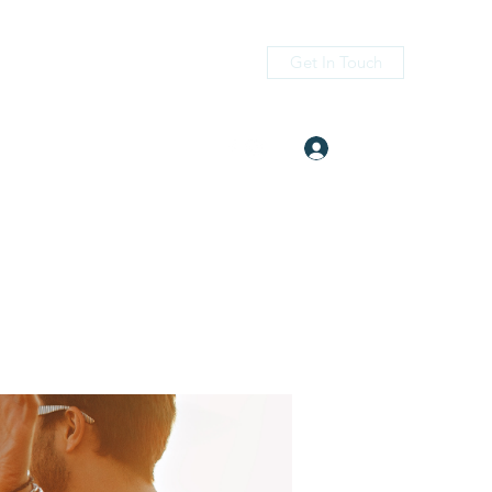
Get In Touch
Log In
itness.com
(405) 476-2956