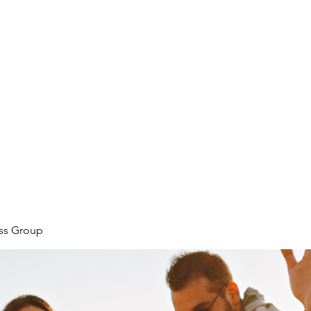
ore
zcmcbride@fityesf
ess Group