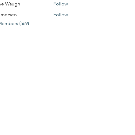
ve Waugh
Follow
emerseo
Follow
Members (569)