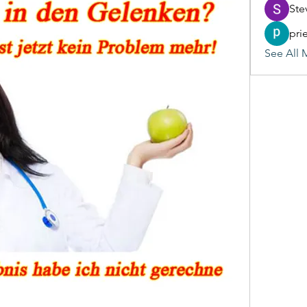
Ste
pri
See All 