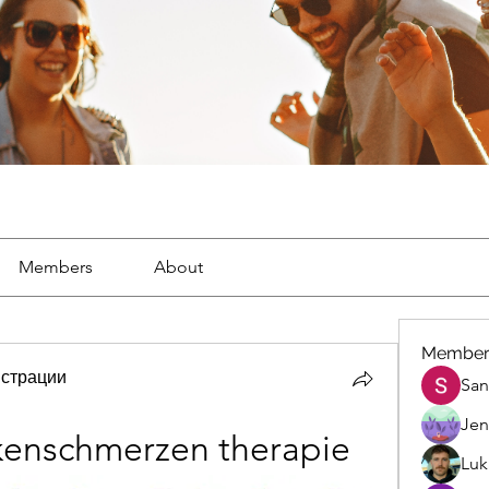
Members
About
Member
страции
San
Jen
kenschmerzen therapie
Luk