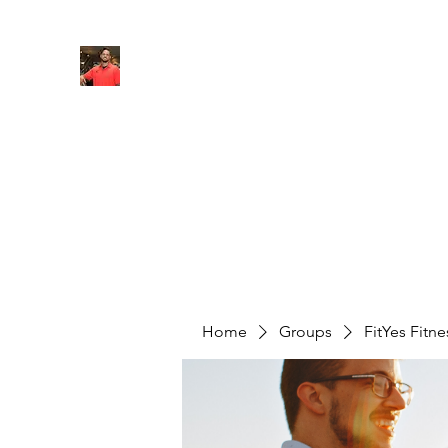
FITYES FITNESS
Home
Services
Online Coaching
Book Online
M
Home
Groups
FitYes Fitn