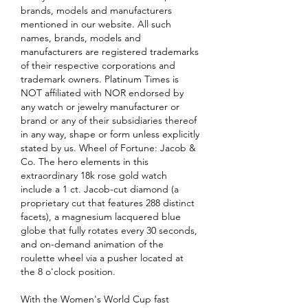
brands, models and manufacturers 
mentioned in our website. All such 
names, brands, models and 
manufacturers are registered trademarks 
of their respective corporations and 
trademark owners. Platinum Times is 
NOT affiliated with NOR endorsed by 
any watch or jewelry manufacturer or 
brand or any of their subsidiaries thereof 
in any way, shape or form unless explicitly 
stated by us. Wheel of Fortune: Jacob & 
Co. The hero elements in this 
extraordinary 18k rose gold watch 
include a 1 ct. Jacob-cut diamond (a 
proprietary cut that features 288 distinct 
facets), a magnesium lacquered blue 
globe that fully rotates every 30 seconds, 
and on-demand animation of the 
roulette wheel via a pusher located at 
the 8 o'clock position.
With the Women's World Cup fast 