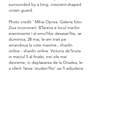
surrounded by a long, crescent-shaped 
crown guard.
Photo credit ' Mihai Oprea. Galerie foto: 
Ziua incoronarii. BTarena e locul marilor 
evenimente i al emo?iilor desavar?ite, iar 
duminica, 28 mai, le-am trait pe 
amandoua la cote maxime., shaolin 
online - shaolin online. Victoria ob?inuta 
in meciul 5 al finalei, trei zile mai 
devreme, in deplasarea de la Oradea, le-
a oferit ?ansa 'studen?ilor' sa-?i adjudece 
trofeul chiar pe propriul teren, insa 
primul sfert a fost echilibrat. Bihorenii i?i 
jucau ultima ?ansa, a?a ca s-au aparat 
bine ?i au fost preci?i mai ales din afara 
semicercului, la aruncarile de trei puncte. 
Echilibrul s-a men?inut ?i la pauza, insa 
repriza a doua a consemnat un adevarat 
tur de for?a al baie?ilor lui Silva?an. 
Guzman, Ca?e, Richard sau Kuti au ie?it, 
pe rand, la rampa, iar gazdele au inceput 