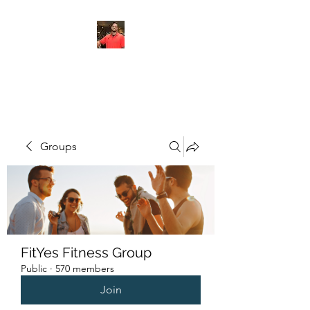
FITYES FITNESS
Groups
FitYes Fitness Group
Public
·
570 members
Join