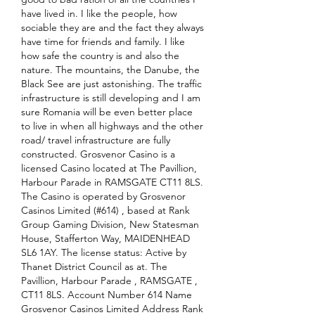
have lived in. I like the people, how 
sociable they are and the fact they always 
have time for friends and family. I like 
how safe the country is and also the 
nature. The mountains, the Danube, the 
Black See are just astonishing. The traffic 
infrastructure is still developing and I am 
sure Romania will be even better place 
to live in when all highways and the other 
road/ travel infrastructure are fully 
constructed. Grosvenor Casino is a 
licensed Casino located at The Pavillion, 
Harbour Parade in RAMSGATE CT11 8LS. 
The Casino is operated by Grosvenor 
Casinos Limited (#614) , based at Rank 
Group Gaming Division, New Statesman 
House, Stafferton Way, MAIDENHEAD 
SL6 1AY. The license status: Active by 
Thanet District Council as at. The 
Pavillion, Harbour Parade , RAMSGATE , 
CT11 8LS. Account Number 614 Name 
Grosvenor Casinos Limited Address Rank 