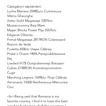
Câștigătorii săptămânii:
Lucha Maniacs 2598Euro Cumineuua 
Sfântu Gheorghe 
Aztec Gold Megaways 2307btc 
Mustercrummy Baia Mare 
Mayan Blocks Power Play 2557btc 
Edgecat Oltenița 
Primal Megaways 2817RON Colareward 
Roșiorii de Vede 
Fruletta 650btc Uayes Călărași 
Pirate's Charm 180% Pansycobblestone 
Dej 
Loaded 617$ Outspokenwisp Botoșani 
Cubes 2738RON Aromaticpromotion 
Cugir 
Marching Legions 1549btc 7hop Călărași 
Aeronauts 1436$ Neithereuua Miercurea-
Ciuc 
<br>Being said that Romania is my 
favorite country, I find it to have the best 
good to bad ration of all the countries I 