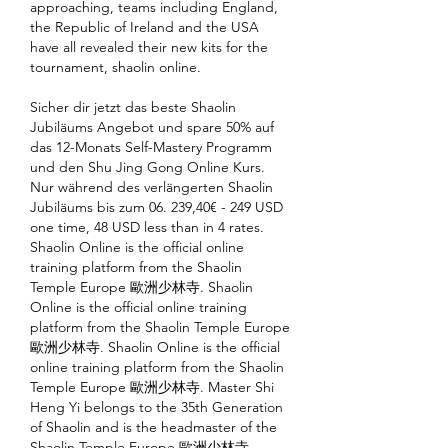
approaching, teams including England, 
the Republic of Ireland and the USA 
have all revealed their new kits for the 
tournament, shaolin online.
Sicher dir jetzt das beste Shaolin 
Jubiläums Angebot und spare 50% auf 
das 12-Monats Self-Mastery Programm 
und den Shu Jing Gong Online Kurs. 
Nur während des verlängerten Shaolin 
Jubiläums bis zum 06. 239,40€ - 249 USD 
one time, 48 USD less than in 4 rates. 
Shaolin Online is the official online 
training platform from the Shaolin 
Temple Europe 歐洲少林寺. Shaolin 
Online is the official online training 
platform from the Shaolin Temple Europe 
歐洲少林寺. Shaolin Online is the official 
online training platform from the Shaolin 
Temple Europe 歐洲少林寺. Master Shi 
Heng Yi belongs to the 35th Generation 
of Shaolin and is the headmaster of the 
Shaolin Temple Europe 歐洲少林寺 