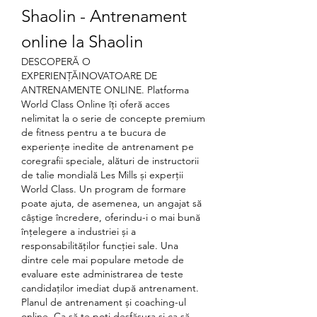
Shaolin - Antrenament 
online la Shaolin
DESCOPERĂ O 
EXPERIENȚĂINOVATOARE DE 
ANTRENAMENTE ONLINE. Platforma 
World Class Online îți oferă acces 
nelimitat la o serie de concepte premium 
de fitness pentru a te bucura de 
experiențe inedite de antrenament pe 
coregrafii speciale, alături de instructorii 
de talie mondială Les Mills și experții 
World Class. Un program de formare 
poate ajuta, de asemenea, un angajat să 
câștige încredere, oferindu-i o mai bună 
înțelegere a industriei și a 
responsabilităților funcției sale. Una 
dintre cele mai populare metode de 
evaluare este administrarea de teste 
candidaților imediat după antrenament. 
Planul de antrenament și coaching-ul 
online. Ca să te poți desfășura și ca să 