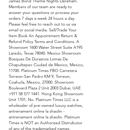
James Bond Theme Nights Dereham. 
Members of our team are ready to 
answer your questions or process your 
orders 7 days a week 24 hours a day. 
Please feel free to reach out to us via 
email or social media. Sell/Trade Your 
Item Book An Appointment Return & 
Refund Policy Terms and Conditions. A 
Showroom 1600 Water Street Suite A195 
Laredo, Texas 78040. Mexico Showroom 
Bosques De Duraznos Lomas De 
Chapultepec Ciudad de Mexico, Mexico, 
11700. Platinum Times FBO Carretera 
Torreon-San Pedro KM 9, Torreon, 
Coahuila, Mexico, 27000. Showroom 
Boulevard Plaza 2 Unit 2003 Dubai, UAE 
+971 58 577 1441. Hong Kong Showroom 
Unit 1701, No. Platinum Times LLC is a 
wholesaler of pre-owned luxury watches, 
antrenament online la shaolin - 
antrenament online la shaolin. Platinum 
Times is NOT an Authorized Distrubutor 
of any of the trademarked names, 