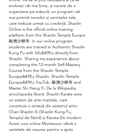
evoluezi cât mai bine, ai nevoie de o 
organizare pe măsură, un program cât 
mai potrivit nevoilor și cerințelor tale, 
care trebuie urmat cu credință. ‎Shaolin 
Online is the official online training 
platform from the Shaolin Temple Europe 
歐洲少林寺. In our online program 
students are trained in Authentic Shaolin 
Kung Fu with Sifu&#39;s directly from 
Shaolin. Sharing my experience about 
completing the 12-month Self-Mastery 
Course from the Shaolin Temple 
Europe&#39;s Shaolin. Shaolin Temple 
Europe&#39;s YouTub. 歐洲少林寺 and 
Master Shi Heng Yi. De la Wikipedia, 
enciclopedia liberă. Shaolin Karate este 
un sistem de arte marțiale, care 
constituie o sinteză din sistemul antic 
Chan-Shaolin-Si (Shaolin Kung Fu, 
Templul de Nord) și Karate-Do modern. 
Acest curs online Montessori oferă o 
varietate de resurse pentru a ajuta 