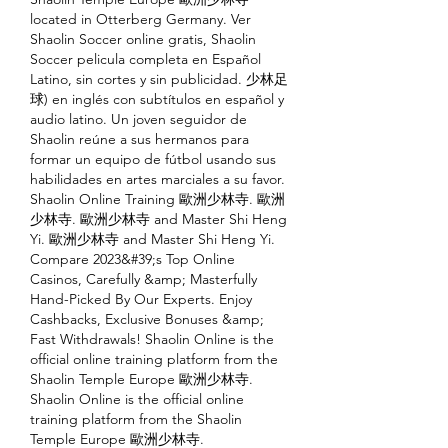
located in Otterberg Germany. Ver 
Shaolin Soccer online gratis, Shaolin 
Soccer pelicula completa en Español 
Latino, sin cortes y sin publicidad. 少林足
球) en inglés con subtítulos en español y 
audio latino. Un joven seguidor de 
Shaolin reúne a sus hermanos para 
formar un equipo de fútbol usando sus 
habilidades en artes marciales a su favor. 
Shaolin Online Training 歐洲少林寺. 歐洲
少林寺. 歐洲少林寺 and Master Shi Heng 
Yi. 歐洲少林寺 and Master Shi Heng Yi. 
Compare 2023&#39;s Top Online 
Casinos, Carefully &amp; Masterfully 
Hand-Picked By Our Experts. Enjoy 
Cashbacks, Exclusive Bonuses &amp; 
Fast Withdrawals! Shaolin Online is the 
official online training platform from the 
Shaolin Temple Europe 歐洲少林寺. 
Shaolin Online is the official online 
training platform from the Shaolin 
Temple Europe 歐洲少林寺. 