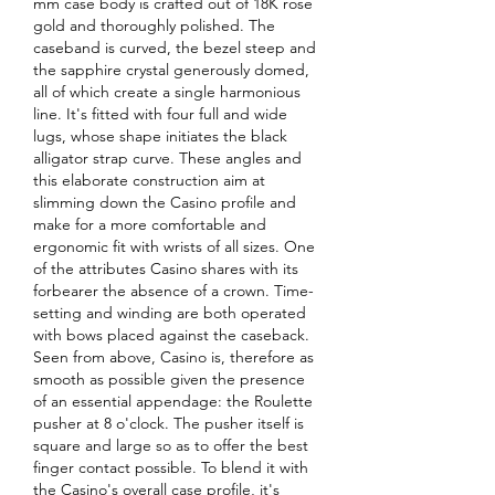
mm case body is crafted out of 18K rose 
gold and thoroughly polished. The 
caseband is curved, the bezel steep and 
the sapphire crystal generously domed, 
all of which create a single harmonious 
line. It's fitted with four full and wide 
lugs, whose shape initiates the black 
alligator strap curve. These angles and 
this elaborate construction aim at 
slimming down the Casino profile and 
make for a more comfortable and 
ergonomic fit with wrists of all sizes. One 
of the attributes Casino shares with its 
forbearer the absence of a crown. Time-
setting and winding are both operated 
with bows placed against the caseback. 
Seen from above, Casino is, therefore as 
smooth as possible given the presence 
of an essential appendage: the Roulette 
pusher at 8 o'clock. The pusher itself is 
square and large so as to offer the best 
finger contact possible. To blend it with 
the Casino's overall case profile, it's 