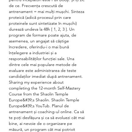
de ce. Frecvența crescută de 
antrenament = mai mulți mușchi. Sinteza 
proteică (adică procesul prin care 
proteinele sunt sintetizate în mușchi) 
durează undeva la 48h [ 1, 2, 3 ]. Un 
program de formare poate ajuta, de 
asemenea, un angajat să câștige 
încredere, oferindu-i o mai bună 
înțelegere a industriei și a 
responsabilităților funcției sale. Una 
dintre cele mai populare metode de 
evaluare este administrarea de teste 
candidaților imediat după antrenament. 
Sharing my experience about 
completing the 12-month Self-Mastery 
Course from the Shaolin Temple 
Europe&#39;s Shaolin. Shaolin Temple 
Europe&#39;s YouTub. Planul de 
antrenament și coaching-ul online. Ca să 
te poți desfășura și ca să evoluezi cât mai 
bine, ai nevoie de o organizare pe 
măsură, un program cât mai potrivit 