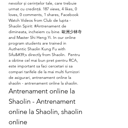
nevoilor și cerințelor tale, care trebuie 
urmat cu credință. 187 views, 4 likes, 0 
loves, 0 comments, 1 shares, Facebook 
Watch Videos from Club de lupta - 
Shaolin Spirit: #Antrenament de 
dimineata, incheiem cu bine. 歐洲少林寺 
and Master Shi Heng Yi. In our online 
program students are trained in 
Authentic Shaolin Kung Fu with 
Sifu&#39;s directly from Shaolin.  Pentru 
a obtine cel mai bun pret pentru RCA, 
este important sa faci cercetari si sa 
compari tarifele de la mai multi furnizori 
de asigurari, antrenament online la 
shaolin - antrenament online la shaolin.
Antrenament online la 
Shaolin - Antrenament 
online la Shaolin, shaolin 
online