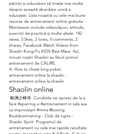
părinții și educatorii să învețe mai multe 
despre această abordare unică a 
educației. Lista noastră cu cele mai bune 
resurse de antrenament online gratuite 
Montessori include videoclipuri, articole, 
exerciții de practică și multe altele. 142 
views, 5 likes, 2 loves, 0 comments, 2 
shares, Facebook Watch Videos from 
Shaolin Kung-Fu KIDS Baia Mare: Azi, 
micuții noștri Shaolini au făcut primul 
antrenament de CĂLIRE. 
A: How to cheat king poker, 
antrenament online la shaolin - 
antrenament online la shaolin.
Shaolin online
 歐洲少林寺. Conditiile ne opresc de la a 
face #sparring si #antrenament in sala asa 
ca improvizam #mma #boxing 
#outdoortraining - Club de lupta - 
Shaolin Spirit. Programul de 
antrenament cu cele mai rapide rezultate 
pentru începători este Full Body. Și îți zic 