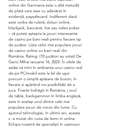
online din Germania este o altă metodă 
de plată care iese cu adevărat în 
evidenţă, paysafecard. Indiferent dacă 
este vorba de ruletă, sloturi online, 
blackjack, baccarat, live sau video poker 
– vă puteți aștepta la jocuri interesante 
de cazino pe bani reali pentru fiecare tip 
de jucător. Lista celor mai populare jocuri 
de casino online cu bani reali din 
România. Rating: (10 jucători au votat) De 
Garici Mihai ianuarie 16, 2023. În zilele de 
astăzi să intrii în ambianţa unui casino real 
de pe PC/mobil este la fel de uşor 
precum o simplă apăsare de buton; în 
fiecare zi apărând noi posibilităţi de a 
juca. Foarte îndrăgit în România, j ocul 
de table, backgammon în limba engleză, 
este în același unul dintre cele mai 
populare jocuri de noroc din lume. Cu 
ajutorul tehnologiei, în ultimii ani, acesta 
s -a mutat din cutia de lemn în online. 
Echipa noastră de specialiști în cazinouri 