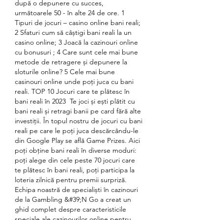
după o depunere cu succes, 
următoarele 50 - în alte 24 de ore. 1 
Tipuri de jocuri – casino online bani reali; 
2 Sfaturi cum să câștigi bani reali la un 
casino online; 3 Joacă la cazinouri online 
cu bonusuri ; 4 Care sunt cele mai bune 
metode de retragere și depunere la 
sloturile online? 5 Cele mai bune 
casinouri online unde poți juca cu bani 
reali. TOP 10 Jocuri care te plătesc în 
bani reali în 2023 ️ Te joci și ești plătit cu 
bani reali și retragi banii pe card fără alte 
investiții. În topul nostru de jocuri cu bani 
reali pe care le poți juca descărcându-le 
din Google Play se află Game Prizes. Aici 
poți obține bani reali în diverse moduri: 
poți alege din cele peste 70 jocuri care 
te plătesc în bani reali, poți participa la 
loteria zilnică pentru premii surpriză. 
Echipa noastră de specialiști în cazinouri 
de la Gambling &#39;N Go a creat un 
ghid complet despre caracteristicile 
speciale ale cazinourilor online pentru 