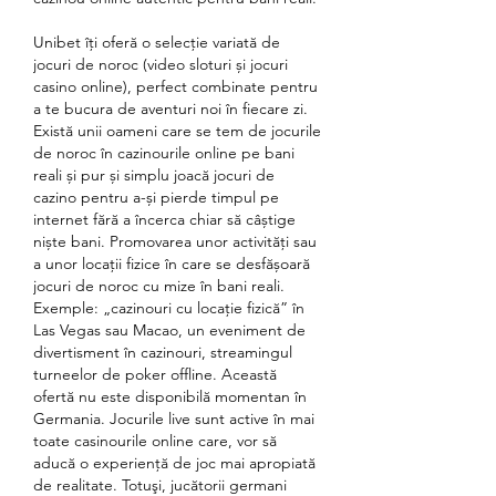
Unibet îți oferă o selecție variată de 
jocuri de noroc (video sloturi și jocuri 
casino online), perfect combinate pentru 
a te bucura de aventuri noi în fiecare zi. 
Există unii oameni care se tem de jocurile 
de noroc în cazinourile online pe bani 
reali și pur și simplu joacă jocuri de 
cazino pentru a-și pierde timpul pe 
internet fără a încerca chiar să câștige 
niște bani. Promovarea unor activități sau 
a unor locații fizice în care se desfășoară 
jocuri de noroc cu mize în bani reali. 
Exemple: „cazinouri cu locație fizică” în 
Las Vegas sau Macao, un eveniment de 
divertisment în cazinouri, streamingul 
turneelor de poker offline. Această 
ofertă nu este disponibilă momentan în 
Germania. Jocurile live sunt active în mai 
toate casinourile online care, vor să 
aducă o experienţă de joc mai apropiată 
de realitate. Totuşi, jucătorii germani 