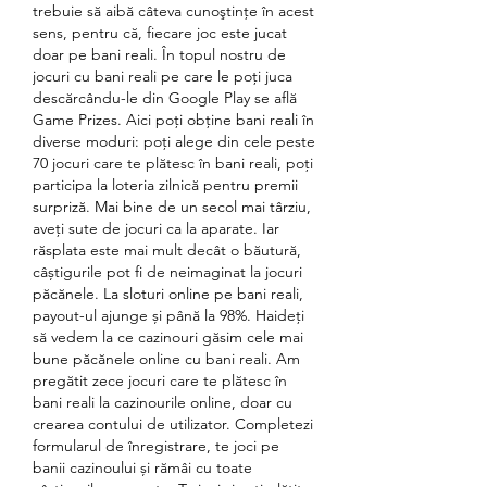
trebuie să aibă câteva cunoştinţe în acest 
sens, pentru că, fiecare joc este jucat 
doar pe bani reali. În topul nostru de 
jocuri cu bani reali pe care le poți juca 
descărcându-le din Google Play se află 
Game Prizes. Aici poți obține bani reali în 
diverse moduri: poți alege din cele peste 
70 jocuri care te plătesc în bani reali, poți 
participa la loteria zilnică pentru premii 
surpriză. Mai bine de un secol mai târziu, 
aveți sute de jocuri ca la aparate. Iar 
răsplata este mai mult decât o băutură, 
câștigurile pot fi de neimaginat la jocuri 
păcănele. La sloturi online pe bani reali, 
payout-ul ajunge și până la 98%. Haideți 
să vedem la ce cazinouri găsim cele mai 
bune păcănele online cu bani reali. Am 
pregătit zece jocuri care te plătesc în 
bani reali la cazinourile online, doar cu 
crearea contului de utilizator. Completezi 
formularul de înregistrare, te joci pe 
banii cazinoului și rămâi cu toate 