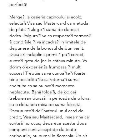
perfectă! 
Merge?i la casieria cazinoului si acolo, 
selecta?i Visa sau Mastercard ca metoda 
de plata ?i alege?i suma de depozit 
dorita. Asigura?i-va ca respecta?i termenii 
?i condi?iile ?i va incadra?i in limitele de 
depunere de la bonusul de bun venit. 
Daca a?i indeplinit primii 4 pa?i corect, 
sunte?i gata de joc in cateva minute. Va 
dorim o experien?a frumoasa ?i mult 
succes! Trebuie sa va cunoa?te?i foarte 
bine posibilita?ile sa returna?i suma 
cheltuita ca sa nu ave?i momente 
neplacute. Banii folosi?i, de obicei 
trebuie rambursa?i in perioada de o luna, 
cu o dobanda mica pe suma folosita. 
Daca sunte?i de?inatorul unui card de 
credit, Visa sau Mastercard, inseamna ca 
sunte?i norocos, deoarece aceste doua 
companii sunt acceptate de toate 
cazinourile, nu numai in Romania. Un alt 