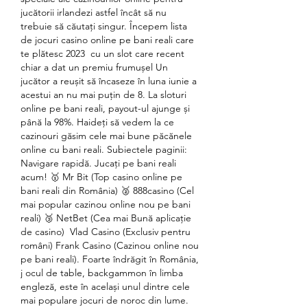
jucătorii irlandezi astfel încât să nu 
trebuie să căutați singur. Începem lista 
de jocuri casino online pe bani reali care 
te plătesc 2023 ﻿ cu un slot care recent 
chiar a dat un premiu frumușel Un 
jucător a reușit să încaseze în luna iunie a 
acestui an nu mai puțin de 8. La sloturi 
online pe bani reali, payout-ul ajunge și 
până la 98%. Haideți să vedem la ce 
cazinouri găsim cele mai bune păcănele 
online cu bani reali. Subiectele paginii: 
Navigare rapidă. Jucați pe bani reali 
acum! 🥇 Mr Bit (Top casino online pe 
bani reali din România) 🥈 888casino (Cel 
mai popular cazinou online nou pe bani 
reali) 🥉 NetBet (Cea mai Bună aplicație 
de casino)  Vlad Casino (Exclusiv pentru 
români) Frank Casino (Cazinou online nou 
pe bani reali). Foarte îndrăgit în România, 
j ocul de table, backgammon în limba 
engleză, este în același unul dintre cele 
mai populare jocuri de noroc din lume. 