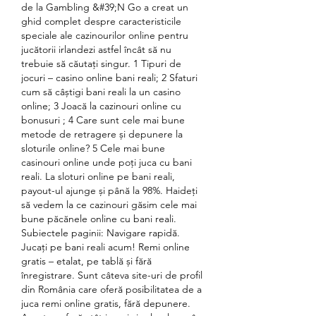
de la Gambling &#39;N Go a creat un 
ghid complet despre caracteristicile 
speciale ale cazinourilor online pentru 
jucătorii irlandezi astfel încât să nu 
trebuie să căutați singur. 1 Tipuri de 
jocuri – casino online bani reali; 2 Sfaturi 
cum să câștigi bani reali la un casino 
online; 3 Joacă la cazinouri online cu 
bonusuri ; 4 Care sunt cele mai bune 
metode de retragere și depunere la 
sloturile online? 5 Cele mai bune 
casinouri online unde poți juca cu bani 
reali. La sloturi online pe bani reali, 
payout-ul ajunge și până la 98%. Haideți 
să vedem la ce cazinouri găsim cele mai 
bune păcănele online cu bani reali. 
Subiectele paginii: Navigare rapidă. 
Jucați pe bani reali acum! Remi online 
gratis – etalat, pe tablă și fără 
înregistrare. Sunt câteva site-uri de profil 
din România care oferă posibilitatea de a 
juca remi online gratis, fără depunere. 