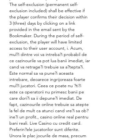
The self-exclusion (permanent self-
exclusion included) shall be effective if 
the player confirms their decision within 
3 (three) days by clicking on a link 
provided in the email sent by the 
Bookmaker. During the period of self-
exclusion, the player will have limited 
access to their user account, i. Acum, 
mul?i dintre voi va intreba?i probabil de 
ce cazinourile va pot lua banii imediat, iar 
cand va retrage?i trebuie sa a?tepta?i. 
Este normal sa va pune?i aceasta 
intrebare, deoarece ingrijoreaza foarte 
mul?i jucatori. Ceea ce poate nu ?ti?i 
este ca operatorii nu primesc banii pe 
care dori?i sa ii depune?i imediat. De 
fapt, cazinourile online trebuie sa atepte 
la fel de mult ca atunci cand vre?i sa ob?
ine?i un profit., casino online real pentru 
bani reali. Live Casino cu credit card. 
Preferin?ele jucatorilor sunt diferite. 
Unora le plac jocurile de masa, precum 