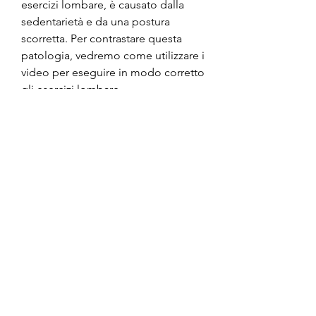
esercizi lombare, è causato dalla 
sedentarietà e da una postura 
scorretta. Per contrastare questa 
patologia, vedremo come utilizzare i 
video per eseguire in modo corretto 
gli esercizi lombare.
<b>Gli esercizi lombare</b>
Gli esercizi lombare sono utili per 
ridurre il dolore e prevenire le 
infiammazioni. Inoltre, è importante 
conoscere la tecnica corretta. 
Inoltre, si evita di caricare il peso 
sulla colonna vertebrale.
- Superman: questo esercizio può 
essere eseguito in diversi modi. La 
versione base prevede di 