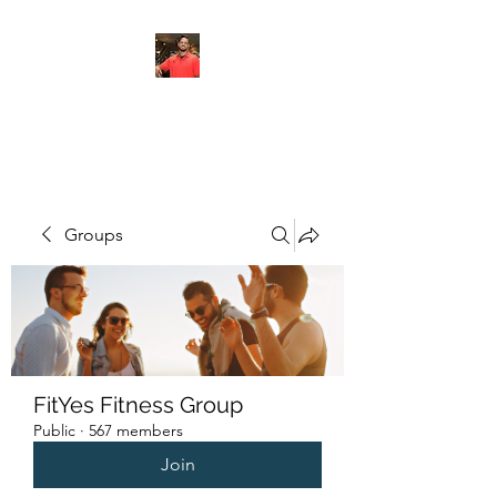
FITYES FITNESS
Groups
FitYes Fitness Group
Public
·
567 members
Join