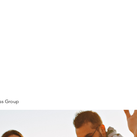
ore
zcmcbride@fityesf
ess Group