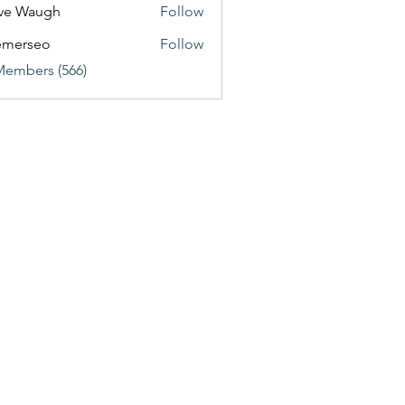
ve Waugh
Follow
emerseo
Follow
Members (566)