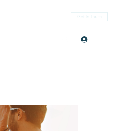
Get In Touch
Log In
itness.com
(405) 476-2956