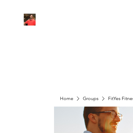
FITYES FITNESS
Home
Services
Online Coaching
Book Online
M
Home
Groups
FitYes Fitn