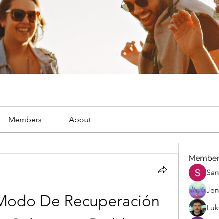
Members
About
Member
San
Jen
Modo De Recuperación 
Luk