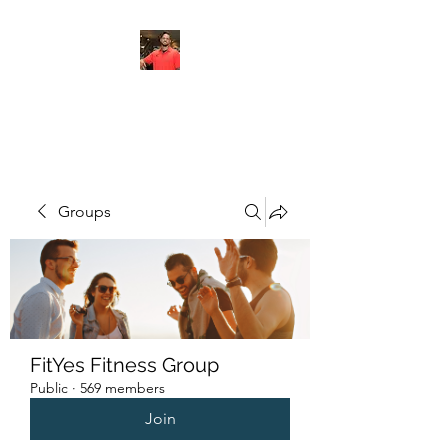
FITYES FITNESS
Groups
FitYes Fitness Group
Public
·
569 members
Join