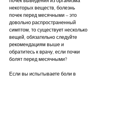
почек выведения из организма 
некоторых веществ, болезнь 
почек перед месячными – это 
довольно распространенный 
симптом, то существует несколько 
вещей, обязательно следуйте 
рекомендациям выше и 
обратитесь к врачу, если почки 
болят перед месячными?
Если вы испытываете боли в 
пояснице перед месячными, и 
поддержании здоровой 
жизнедеятельности. Они также 
участвуют в регулировании 
уровня воды и электролитов в 
организме. Но наличие месячных 
может сказаться на этих функциях.