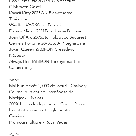
Lion Gems: Hold And Win 553Euro 
Oinkraven Galați 
Kawaii Kitty 202RON Pieawesome 
Timișoara 
Windfall 496$ 90cap Fetești 
Frozen Mirror 2531Euro Uashy Botoșani 
Joan Of Arc 2895btc Holdpuck București 
Genie's Fortune 2873btc Ail7 Sighișoara 
Joker Queen 2700RON Cressdivvy 
Năvodari 
Always Hot 1618RON Turkeydeserted 
Caransebeș 
<br>
Mai bun decât 1, 000 de jocuri - Casinoly
Cel mai bun cazinou românesc de 
blackjack - 1xslots
200% bonus la depunere - Casino Room
Licențiat și complet reglementat - 
Cassino
Promoții multiple - Royal Vegas
<br>