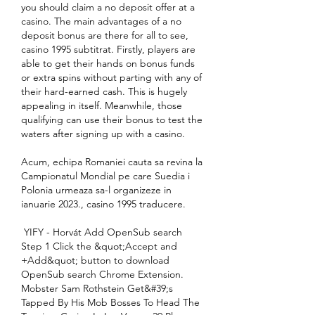
you should claim a no deposit offer at a 
casino. The main advantages of a no 
deposit bonus are there for all to see, 
casino 1995 subtitrat. Firstly, players are 
able to get their hands on bonus funds 
or extra spins without parting with any of 
their hard-earned cash. This is hugely 
appealing in itself. Meanwhile, those 
qualifying can use their bonus to test the 
waters after signing up with a casino.
Acum, echipa Romaniei cauta sa revina la 
Campionatul Mondial pe care Suedia i 
Polonia urmeaza sa-l organizeze in 
ianuarie 2023., casino 1995 traducere.
 YIFY - Horvát Add OpenSub search 
Step 1 Click the &quot;Accept and 
+Add&quot; button to download 
OpenSub search Chrome Extension. 
Mobster Sam Rothstein Get&#39;s 
Tapped By His Mob Bosses To Head The 