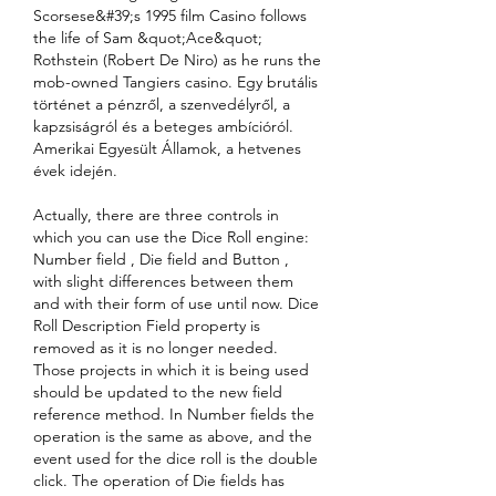
Scorsese&#39;s 1995 film Casino follows 
the life of Sam &quot;Ace&quot; 
Rothstein (Robert De Niro) as he runs the 
mob-owned Tangiers casino. Egy brutális 
történet a pénzről, a szenvedélyről, a 
kapzsiságról és a beteges ambícióról. 
Amerikai Egyesült Államok, a hetvenes 
évek idején. 
Actually, there are three controls in 
which you can use the Dice Roll engine: 
Number field , Die field and Button , 
with slight differences between them 
and with their form of use until now. Dice 
Roll Description Field property is 
removed as it is no longer needed. 
Those projects in which it is being used 
should be updated to the new field 
reference method. In Number fields the 
operation is the same as above, and the 
event used for the dice roll is the double 
click. The operation of Die fields has 