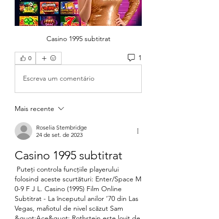
Casino 1995 subtitrat
1
0
Escreva um comentário
Mais recente
Roselia Stembridge
24 de set. de 2023
Casino 1995 subtitrat
 Puteți controla funcțiile playerului 
folosind aceste scurtături: Enter/Space M 
0-9 F J L. Casino (1995) Film Online 
Subtitrat - La începutul anilor ’70 din Las 
Vegas, mafiotul de nivel scăzut Sam 
&quot;Ace&quot; Rothstein este lovit de 