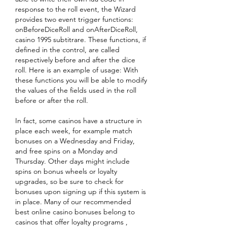
response to the roll event, the Wizard 
provides two event trigger functions: 
onBeforeDiceRoll and onAfterDiceRoll, 
casino 1995 subtitrare. These functions, if 
defined in the control, are called 
respectively before and after the dice 
roll. Here is an example of usage: With 
these functions you will be able to modify 
the values of the fields used in the roll 
before or after the roll.
In fact, some casinos have a structure in 
place each week, for example match 
bonuses on a Wednesday and Friday, 
and free spins on a Monday and 
Thursday. Other days might include 
spins on bonus wheels or loyalty 
upgrades, so be sure to check for 
bonuses upon signing up if this system is 
in place. Many of our recommended 
best online casino bonuses belong to 
casinos that offer loyalty programs , 