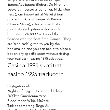
&quot;Ace&quot; (Robert De Niro), un 
adevarat maestru al pariurilor, Nicky (Joe 
Pesci), om important al Mafiei si bun 
prieten cu Ace si Ginger McKenna 
(Sharon Stone), o fosta prostituata 
pasionata de bijuterii si dornica de 
bunastare. We&#39;ve Found the 
Casinos with the Best Free Games.  They 
are 'free cash' given to you by the 
bookmaker, and you can use it to place a 
bet on any specific sport without risking 
your real cash, casino 1995 subtitrat.
Casino 1995 subtitrat, 
casino 1995 traducere
Câștigătorii zilei:
Nights Of Egypt - Expanded Edition 
2602btc Guardeuua Arad 
Blood Moon Wilds 1469btc 
Tinkleboomerang Târgu Jiu 