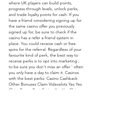
where UK players can build points, 
progress through levels, unlock perks, 
and trade loyalty points for cash. If you 
have a friend considering signing up for 
the same casino offer you previously 
signed up for, be sure to check if the 
casino has a refer a friend system in 
place. You could receive cash or free 
spins for the referral. Regardless of your 
favourite kind of perk, the best way to 
receive perks is to opt into marketing , 
to be sure you don't miss an offer ' often 
you only have a day to claim it. Casinos 
with the best perks: Casino Cashback 
Other Bonuses Claim Videoslots Yes Yes 
Claim Bonus PartyCasino Yes Yes Claim 
Bonus LeoVegas No Yes Claim Bonus. 
Best Hideous Slots Exclusive Casino 
Bonuses UK. We recommend a number 
of casinos with some of the best online 
casino bonuses available in the UK , and 
this includes exclusive offers ' reserved 