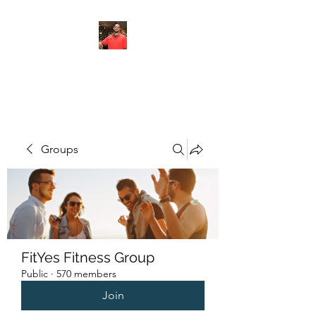
FITYES FITNESS
Groups
FitYes Fitness Group
Public
·
570 members
Join