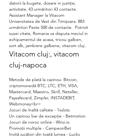
datorii la bugete, dosare in justiţie, 
activitate. 43 urmăritori 43 contacte. 
Assistant Manager la Vitacom 
Universitatea de Vest din Timișoara. 883 
urmăritori Peste 500 de contacte.  Potrivit 
susei citate, Romania va disputa meciul in 
echipamentul de acasa, tricou galben, 
sort alb, jambiere galbene, vitacom cluj:.
Vitacom cluj:, vitacom 
cluj-napoca
Metode de plată la cazinou: Bitcoin, 
criptomonedă BTC, LTC, ETH, VISA, 
Mastercard, Maestro, Skrill, Neteller, 
Paysafecard, Zimpler, INSTADEBIT, 
Webmoney<br>
Jocuri de înaltă calitate - 1xslots
Un cazinou live de excepție - Betmotion
Jocuri de noroc online - Winz.io
Promoții multiple - CampeonBet
Invită jucători din toată lumea - Lucky 