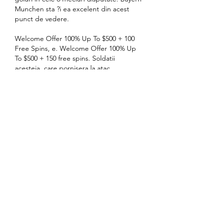
Munchen sta ?i ea excelent din acest 
punct de vedere.
Welcome Offer 100% Up To $500 + 100 
Free Spins, e. Welcome Offer 100% Up 
To $500 + 150 free spins. Soldatii 
acesteia, care pornisera la atac 
concomitent cu batalioanele Diviziei a 5-a 
de puscasi Kresowa, au reusit, dupa 
lupte grele, sa ocupe inaltimile 593 si 
569, si apoi masivul Albaneta, vitacom 
telecomunicatii. Pe 18 mai, dimineata, 
primii soldati polonezi au intrat in ruinele 
manastirii benedictine. Metehne vechi, 
dar actuale. Primul faliment rasunator 
cauzat de jocurile de noroc la cazinoul de 
pe Valea Prahovei a fost la doar doua zile 
de la inaugurarea acestuia, . Sanatate, 
rabdare - un bloc intreg, Mai multa 
sigurana oriunde te-ai afla., f. Va dorim 
iubire, respect, prosperitate ?i fericire 
furtunoasa, astfel incat via?a sa fie lina! 