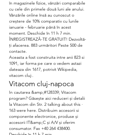
în magazinele fizice, vânzări comparabile 
cu cele din primele două luni ale anului. 
Vânzările online însă au cunoscut o 
creștere de 10% comparativ cu lunile 
ianuarie - februarie până în acest 
moment. Deschide în 11 h 7 min. 
ÎNREGISTREAZĂ-TE GRATUIT! Dezvoltă-
ți afacerea. 883 urmăritori Peste 500 de 
contacte. 
Aceasta a fost construita intre anii 823 si 
1091, iar forma pe care o vedem astazi 
dateaza din 1617, potrivit Wikipedia, 
vitacom cluj:.
Vitacom cluj-napoca
In cautarea &amp;#128339; Vitacom 
program? Găsește aici reduceri și detalii 
la Vitacom din Str. 2 talking about this · 
163 were here. Distribuim accesorii si 
componente electronice, produse și 
accesorii IT&amp;C și A/V și oferim 
consumator. Fax +40 264 438400. 
Deschide în 11 h 7 min. 