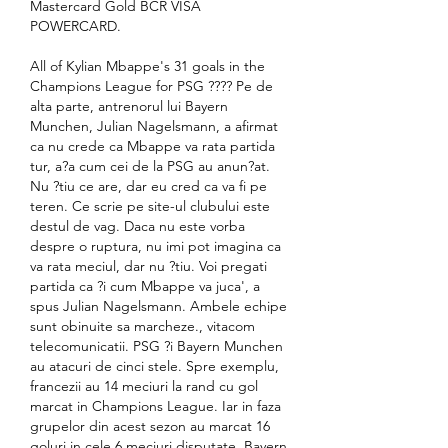
Mastercard Gold BCR VISA 
POWERCARD.
All of Kylian Mbappe's 31 goals in the 
Champions League for PSG ???? Pe de 
alta parte, antrenorul lui Bayern 
Munchen, Julian Nagelsmann, a afirmat 
ca nu crede ca Mbappe va rata partida 
tur, a?a cum cei de la PSG au anun?at. 
Nu ?tiu ce are, dar eu cred ca va fi pe 
teren. Ce scrie pe site-ul clubului este 
destul de vag. Daca nu este vorba 
despre o ruptura, nu imi pot imagina ca 
va rata meciul, dar nu ?tiu. Voi pregati 
partida ca ?i cum Mbappe va juca', a 
spus Julian Nagelsmann. Ambele echipe 
sunt obinuite sa marcheze., vitacom 
telecomunicatii. PSG ?i Bayern Munchen 
au atacuri de cinci stele. Spre exemplu, 
francezii au 14 meciuri la rand cu gol 
marcat in Champions League. Iar in faza 
grupelor din acest sezon au marcat 16 
goluri in cele 6 meciuri disputate. Bayern 