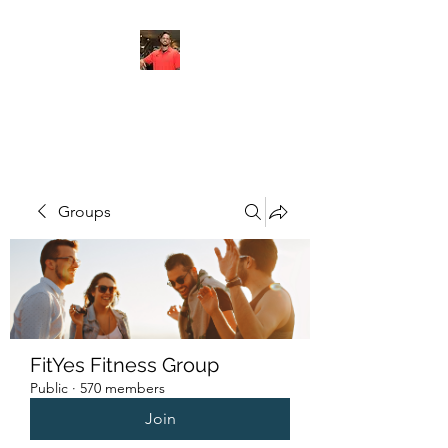
FITYES FITNESS
Groups
FitYes Fitness Group
Public
·
570 members
Join