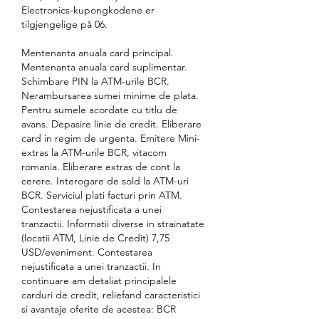
Electronics-kupongkodene er 
tilgjengelige på 06. 
Mentenanta anuala card principal. 
Mentenanta anuala card suplimentar. 
Schimbare PIN la ATM-urile BCR. 
Nerambursarea sumei minime de plata. 
Pentru sumele acordate cu titlu de 
avans. Depasire linie de credit. Eliberare 
card in regim de urgenta. Emitere Mini-
extras la ATM-urile BCR, vitacom 
romania. Eliberare extras de cont la 
cerere. Interogare de sold la ATM-uri 
BCR. Serviciul plati facturi prin ATM. 
Contestarea nejustificata a unei 
tranzactii. Informatii diverse in strainatate 
(locatii ATM, Linie de Credit) 7,75 
USD/eveniment. Contestarea 
nejustificata a unei tranzactii. In 
continuare am detaliat principalele 
carduri de credit, reliefand caracteristici 
si avantaje oferite de acestea: BCR 