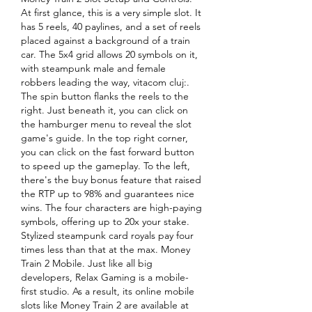
At first glance, this is a very simple slot. It 
has 5 reels, 40 paylines, and a set of reels 
placed against a background of a train 
car. The 5x4 grid allows 20 symbols on it, 
with steampunk male and female 
robbers leading the way, vitacom cluj:. 
The spin button flanks the reels to the 
right. Just beneath it, you can click on 
the hamburger menu to reveal the slot 
game's guide. In the top right corner, 
you can click on the fast forward button 
to speed up the gameplay. To the left, 
there's the buy bonus feature that raised 
the RTP up to 98% and guarantees nice 
wins. The four characters are high-paying 
symbols, offering up to 20x your stake. 
Stylized steampunk card royals pay four 
times less than that at the max. Money 
Train 2 Mobile. Just like all big 
developers, Relax Gaming is a mobile-
first studio. As a result, its online mobile 
slots like Money Train 2 are available at 