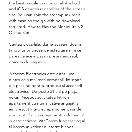
the best mobile casinos on all Android 
and iOS devices regardless of the screen 
size. You can spin the steampunk reels 
with ease on the go with no download 
required. How to Play the Money Train 2 
Online Slot.
Cantau ciocarliile, dar le auzeam doar in 
timpul unor pauze de asteptare si ni se 
parea ca acele pasari prevestesc raul, 
vitacom cluj-napoca.
 Vitacom Electronics este astăzi una 
dintre cele mai mari companii, înființată 
din pasiune pentru produse și accesorii 
electronice. De peste 31 ani pe piața, 
ne-am început activitatea într-un 
apartament cu numai câțiva angajați și 
am crescut într-o echipă numeroasă de 
specialiști din pasiunea pentru domeniul 
în care activăm. VitaComm fungerer også 
til kommunikationen internt blandt 