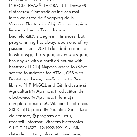
ÎNREGISTREAZĂ-TE GRATUIT! Dezvoltă-
ți afacerea. Comandă online cea mai 
largă varietate de Shopping de la 
Vitacom Electronics Cluj! Cea mai rapidă 
livrare online cu Tazz. I have a 
bachelor&#39;s degree in finances, but 
programming has always been one of my 
passions, so in 2021 I decided to pursue 
it. &lt;br&gt;The &quot;adventure&quot; 
has begun with a certified course with 
Fasttrack IT Cluj-Napoca where I&#39;ve 
set the foundation for HTML, CSS with 
Bootstrap library, JavaScript with React 
library, PHP, MySQL and Git. Industrie şi 
Agricultură în Apahida. Producători de 
electronice în Apahida. Informaţii 
complete despre SC Vitacom Electronics 
SRL Cluj Napoca din Apahida, Str. , date 
de contact, ⌚ program de lucru, 
recenzii. Informaţii Vitacom Electronics 
Srl CIF 214527 J12/1992/1991 Str. Află 
date de contact, informaţii financiare, 