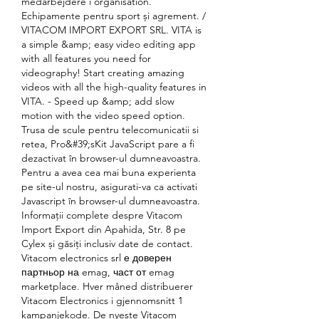
medarbejdere i organisation. 
Echipamente pentru sport și agrement. / 
VITACOM IMPORT EXPORT SRL. VITA is 
a simple &amp; easy video editing app 
with all features you need for 
videography! Start creating amazing 
videos with all the high-quality features in 
VITA. - Speed up &amp; add slow 
motion with the video speed option. 
Trusa de scule pentru telecomunicatii si 
retea, Pro&#39;sKit JavaScript pare a fi 
dezactivat în browser-ul dumneavoastra. 
Pentru a avea cea mai buna experienta 
pe site-ul nostru, asigurati-va ca activati 
Javascript în browser-ul dumneavoastra. 
Informaţii complete despre Vitacom 
Import Export din Apahida, Str. 8 pe 
Cylex și găsiţi inclusiv date de contact. 
Vitacom electronics srl е доверен 
партньор на emag, част от emag 
marketplace. Hver måned distribuerer 
Vitacom Electronics i gjennomsnitt 1 
kampanjekode. De nyeste Vitacom 