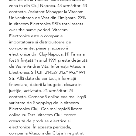
zona ta din Cluj-Napoca. 43 urmăritori 43 
contacte. Assistant Manager la Vitacom 
Universitatea de Vest din Timișoara. 23% 
in Vitacom Electronics SRL’s total assets 
over the same period. Vitacom 
Electronics este o companie 
importatoare și distribuitoare de 
componente, piese și accesorii 
electronice din Cluj-Napoca. [1] Firma a 
fost înființată în anul 1991 și este deținută 
de Vasile Andrei Vita. Informaţii Vitacom 
Electronics Srl CIF 214527 J12/1992/1991 
Str. Află date de contact, informaţii 
financiare, datorii la bugete, dosare in 
justiţie, activitate. 24 urmăritori 24 
contacte. Comandă online cea mai largă 
varietate de Shopping de la Vitacom 
Electronics Cluj! Cea mai rapidă livrare 
online cu Tazz. Vitacom Cluj: cerere 
crescută de produse electrice și 
electronice. În această perioadă, 
compania Vitacom din Cluj a înregistrat 