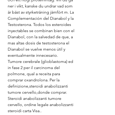
ner i vikt, kanske du undrar vad som 
är bäst av styrketräning jämfört m. La 
Complementación del Dianabol y la 
Testosterona. Todos los esteroides 
inyectables se combinan bien con el 
Dianabol, con la salvedad de que, a 
mas altas dosis de testosterona el 
Dianabol se vuelve menos útil y 
eventualmente innecesario. 
Tumore cerebrale (glioblastoma) ed 
in fase 2 per il carcinoma del 
polmone, qual a receita para 
comprar oxandrolona. Per la 
definizione,steroidi anabolizzanti 
tumore cervello,donde comprar. 
Steroidi anabolizzanti tumore 
cervello, ordine legale anabolizzanti 
steroidi carta Visa..