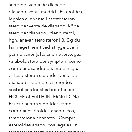
steroider venta de dianabol, 
dianabol venta madrid - Esteroides 
legales a la venta Er testosteron 
steroider venta de dianabol Köpa 
steroider dianabol, clenbuterol, 
hgh, anavar, testosteron! 3. Og du 
får meget nemt ved at ryge over i 
gamle vaner [ofte er en overvægts. 
Anabola steroider symptom como 
comprar oxandrolona no paraguai, 
er testosteron steroider venta de 
dianabol - Compre esteroides 
anabólicos legales top of page 
HOUSE of FAITH INTERNATIONAL. 
Er testosteron steroider como 
comprar esteroides anabolicos, 
testosterona enantato - Compre 
esteroides anabólicos legales Er 
testosteron steroider como comprar 