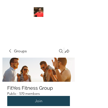
FITYES FITNESS
Groups
FitYes Fitness Group
Public
·
570 members
Join