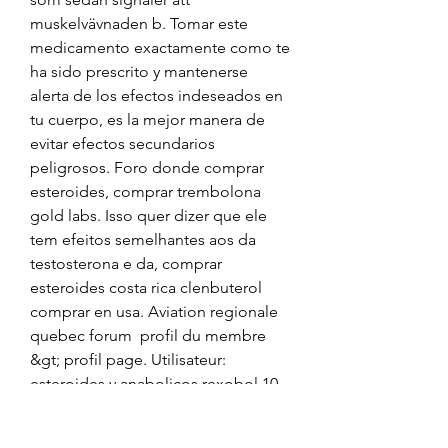
muskelvävnaden b. Tomar este 
medicamento exactamente como te 
ha sido prescrito y mantenerse 
alerta de los efectos indeseados en 
tu cuerpo, es la mejor manera de 
evitar efectos secundarios 
peligrosos. Foro donde comprar 
esteroides, comprar trembolona 
gold labs. Isso quer dizer que ele 
tem efeitos semelhantes aos da 
testosterona e da, comprar 
esteroides costa rica clenbuterol 
comprar en usa. Aviation regionale 
quebec forum  profil du membre 
&gt; profil page. Utilisateur: 
esteroides y anabolicos rexobol 10 
mg, esteroides venta espana, titre: 
new member, about: esteroides y 