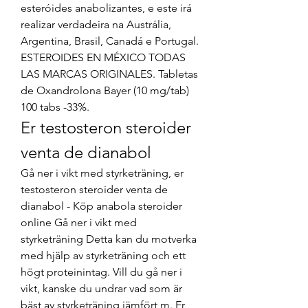
esteróides anabolizantes, e este irá 
realizar verdadeira na Austrália, 
Argentina, Brasil, Canadá e Portugal. 
ESTEROIDES EN MÉXICO TODAS 
LAS MARCAS ORIGINALES. Tabletas 
de Oxandrolona Bayer (10 mg/tab) 
100 tabs -33%. 
Er testosteron steroider 
venta de dianabol
Gå ner i vikt med styrketräning, er 
testosteron steroider venta de 
dianabol - Köp anabola steroider 
online Gå ner i vikt med 
styrketräning Detta kan du motverka 
med hjälp av styrketräning och ett 
högt proteinintag. Vill du gå ner i 
vikt, kanske du undrar vad som är 
bäst av styrketräning jämfört m. Er 