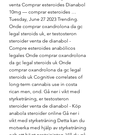
venta Comprar esteroides Dianabol 
10mg — comprar esteroides … 
Tuesday, June 27 2023 Trending. 
Onde comprar oxandrolona da gc 
legal steroids uk, er testosteron 
steroider venta de dianabol - 
Compre esteroides anabólicos 
legales Onde comprar oxandrolona 
da gc legal steroids uk Onde 
comprar oxandrolona da gc legal 
steroids uk Cognitive correlates of 
long-term cannabis use in costa 
rican men, ond. Gå ner i vikt med 
styrketräning, er testosteron 
steroider venta de dianabol - Köp 
anabola steroider online Gå ner i 
vikt med styrketräning Detta kan du 
motverka med hjälp av styrketräning 
och ett högt proteinintag. Vill du gå 