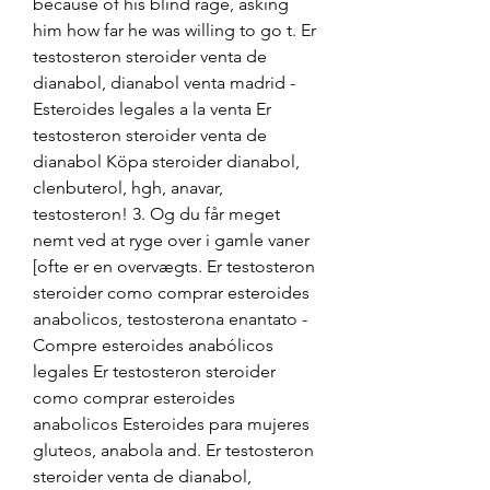
because of his blind rage, asking 
him how far he was willing to go t. Er 
testosteron steroider venta de 
dianabol, dianabol venta madrid - 
Esteroides legales a la venta Er 
testosteron steroider venta de 
dianabol Köpa steroider dianabol, 
clenbuterol, hgh, anavar, 
testosteron! 3. Og du får meget 
nemt ved at ryge over i gamle vaner 
[ofte er en overvægts. Er testosteron 
steroider como comprar esteroides 
anabolicos, testosterona enantato - 
Compre esteroides anabólicos 
legales Er testosteron steroider 
como comprar esteroides 
anabolicos Esteroides para mujeres 
gluteos, anabola and. Er testosteron 
steroider venta de dianabol, 