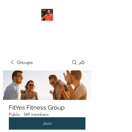
FITYES FITNESS
Groups
FitYes Fitness Group
Public
·
569 members
Join