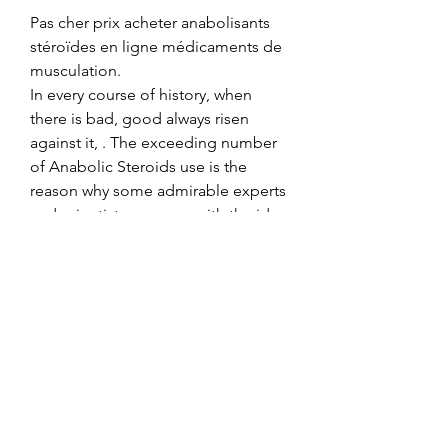
Pas cher prix acheter anabolisants 
stéroïdes en ligne médicaments de 
musculation.
In every course of history, when 
there is bad, good always risen 
against it, . The exceeding number 
of Anabolic Steroids use is the 
reason why some admirable experts 
and scientists came up with the idea 
of &ldquo;Legal Steroids&rdquo;. 
To mitigate the side effects of 
Androgenic-Anabolic Steroids, legal 
steroids were created so they can 
maximize gains without any 
alarming symptoms. Conclusion- 
What Do We Know about Dwayne 
Johnson Steroids?