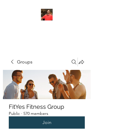
FITYES FITNESS
Groups
FitYes Fitness Group
Public
·
570 members
Join