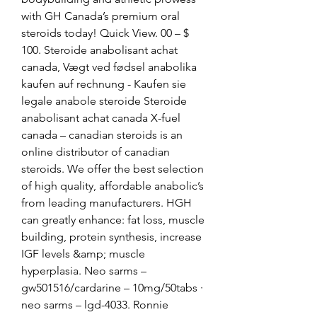
with GH Canada’s premium oral 
steroids today! Quick View. 00 – $ 
100. Steroide anabolisant achat 
canada, Vægt ved fødsel anabolika 
kaufen auf rechnung - Kaufen sie 
legale anabole steroide Steroide 
anabolisant achat canada X-fuel 
canada – canadian steroids is an 
online distributor of canadian 
steroids. We offer the best selection 
of high quality, affordable anabolic’s 
from leading manufacturers. HGH 
can greatly enhance: fat loss, muscle 
building, protein synthesis, increase 
IGF levels &amp; muscle 
hyperplasia. Neo sarms – 
gw501516/cardarine – 10mg/50tabs · 
neo sarms – lgd-4033. Ronnie 