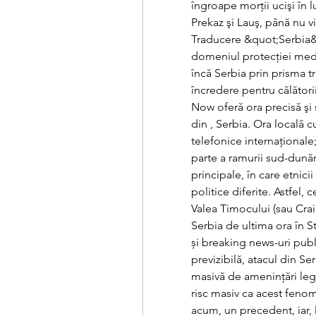
îngroape morţii ucişi în l
Prekaz şi Lauş, până nu vi
Traducere &quot;Serbia&qu
domeniul protecției medi
încă Serbia prin prisma 
încredere pentru călători
Now oferă ora precisă şi 
din , Serbia. Ora locală 
telefonice internaţional
parte a ramurii sud-dunăr
principale, în care etnici
politice diferite. Astfel,
Valea Timocului (sau Crain
Serbia de ultima ora în St
și breaking news-uri publi
previzibilă, atacul din S
masivă de amenințări lega
risc masiv ca acest feno
acum, un precedent, iar, 