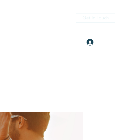
Get In Touch
Log In
itness.com
(405) 476-2956