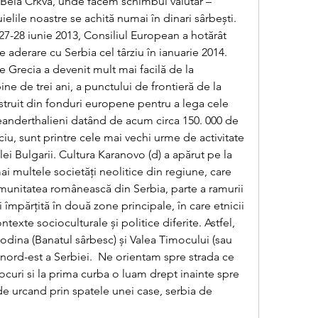
– Bela Crkva, unde facem schimbul valutar – 
lile noastre se achită numai în dinari sârbești. 
27-28 iunie 2013, Consiliul European a hotărât 
 aderare cu Serbia cel târziu în ianuarie 2014. 
e Grecia a devenit mult mai facilă de la 
e de trei ani, a punctului de frontieră de la 
ruit din fonduri europene pentru a lega cele 
eanderthalieni datând de acum circa 150. 000 de 
ociu, sunt printre cele mai vechi urme de activitate 
ei Bulgarii. Cultura Karanovo ⁠(d) a apărut pe la 
mai multele societăți neolitice din regiune, care 
munitatea românească din Serbia, parte a ramurii 
împărțită în două zone principale, în care etnicii 
exte socioculturale și politice diferite. Astfel, 
dina (Banatul sârbesc) și Valea Timocului (sau 
 nord-est a Serbiei.  Ne orientam spre strada ce 
ocuri si la prima curba o luam drept inainte spre 
e urcand prin spatele unei case, serbia de 