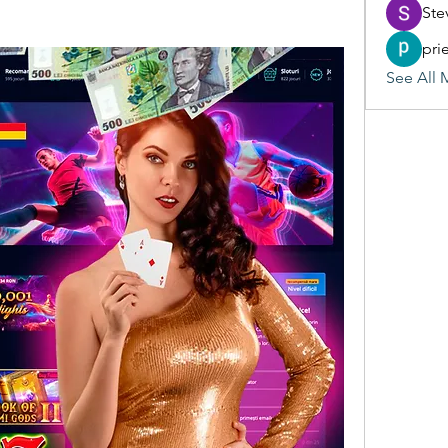
Ste
pri
See All 