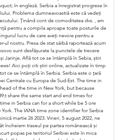
ot; în engleză. Serbia a înregistrat progrese în 
ului. Problema dumneavoastră este că vedeţi 
recutului. Ținând cont de comoditatea dvs. , am 
tință pentru a compila aproape toate posturile de 
ingurul lucru de care aveți nevoie pentru a 
er-ul nostru. Presa de stat sârbă raportează acum 
osovo sunt desfășurate la punctele de trecere 
i Jarinje. Află tot ce se întâmplă în Sebia, știri 
s! Aici poți citi știri online, actualizate în timp 
u tot ce se întâmplă în Serbia. Serbia este o țară 
pei Centrale cu Europa de Sud-Est. The time in 
ahead of the time in New York, but because 
;t share the same start and end times for 
time in Serbia can for a short while be 5 ore 
York. The IANA time zone identifier for Serbia 
ică martie 26 2023. Vineri, 5 august 2022, ne 
ucât încheiem traseul pe partea românească și 
curt popas pe teritoriul Serbiei este în mica 