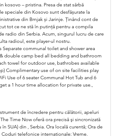
n kosovo – pristina. Presa de stat sârbă 
e speciale din Kosovo sunt desfășurate la 
istrative din Brnjak și Jarinje. Ținând cont de 
ut tot ce ne stă în putință pentru a compila 
e radio din Serbia. Acum, singurul lucru de care 
lta radioul, este player-ul nostru. 
s Separate communal toilet and shower area 
 & double camp bed all bedding and bathroom 
ch towel for outdoor use, bathrobes available 
p) Complimentary use of on site facilities play 
Fi Use of 6 seater Communal Hot Tub and 6 
t a 1 hour time allocation for private use., 
trument de încredere pentru călătorii, apeluri 
 The Time Now oferă ora precisă şi sincronizată 
 în SUA) din , Serbia. Ora locală curentă; Ora de 
 Coduri telefonice internaţionale; Vreme. 