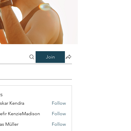
Join
s
skar Kendra
Follow
efir KenzieMadison
Follow
as Müller
Follow