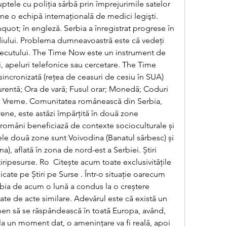
uptele cu poliţia sârbă prin împrejurimile satelor 
ne o echipă internaţională de medici legişti. 
ot; în engleză. Serbia a înregistrat progrese în 
ului. Problema dumneavoastră este că vedeţi 
trecutului. The Time Now este un instrument de 
i, apeluri telefonice sau cercetare. The Time 
sincronizată (reţea de ceasuri de cesiu în SUA) 
curentă; Ora de vară; Fusul orar; Monedă; Coduri 
e; Vreme. Comunitatea românească din Serbia, 
ene, este astăzi împărțită în două zone 
i români beneficiază de contexte socioculturale și 
 cele două zone sunt Voivodina (Banatul sârbesc) și 
a), aflată în zona de nord-est a Serbiei. Știri 
iripesurse. Ro  Citește acum toate exclusivitățile 
cate pe Știri pe Surse ️. Într-o situație oarecum 
erbia de acum o lună a condus la o creștere 
te de acte similare. Adevărul este că există un 
men să se răspândească în toată Europa, având, 
la un moment dat, o amenințare va fi reală, apoi 