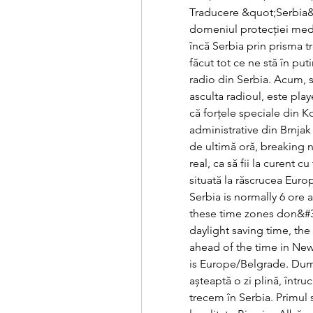
Traducere &quot;Serbia&qu
domeniul protecției medi
încă Serbia prin prisma t
făcut tot ce ne stă în pu
radio din Serbia. Acum, s
asculta radioul, este play
că forțele speciale din K
administrative din Brnjak ș
de ultimă oră, breaking new
real, ca să fii la curent c
situată la răscrucea Euro
Serbia is normally 6 ore 
these time zones don&#39
daylight saving time, the 
ahead of the time in New 
is Europe/Belgrade. Dumin
așteaptă o zi plină, într
trecem în Serbia. Primul s