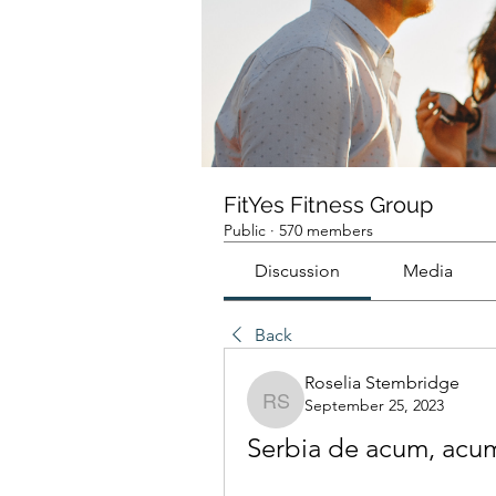
FitYes Fitness Group
Public
·
570 members
Discussion
Media
Back
Roselia Stembridge
September 25, 2023
Roselia Stembridge
Serbia de acum, acum