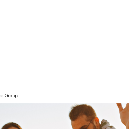
ore
zcmcbride@fityesf
ess Group