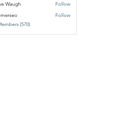
ve Waugh
Follow
emerseo
Follow
Members (570)