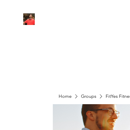
FITYES FITNESS
Home
Services
Online Coaching
Book Online
M
Home
Groups
FitYes Fitn