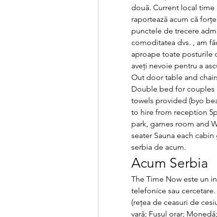
două. Current local time i
raportează acum că forțel
punctele de trecere admin
comoditatea dvs. , am făc
aproape toate posturile d
aveți nevoie pentru a ascu
Out door table and chair
Double bed for couples
towels provided (byo bea
to hire from reception 5p
park, games room and Wi
seater Sauna each cabin ge
serbia de acum.
Acum Serbia
The Time Now este un ins
telefonice sau cercetare.
(reţea de ceasuri de cesiu
vară; Fusul orar; Monedă;