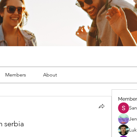
Members
About
Member
San
Jen
 serbia
Luk