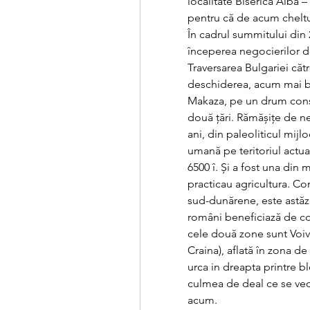
localitate Biserica Albă 
pentru că de acum cheltuie
În cadrul summitului din 
începerea negocierilor de
Traversarea Bulgariei cătr
deschiderea, acum mai bin
Makaza, pe un drum const
două țări. Rămășițe de n
ani, din paleoliticul mijl
umană pe teritoriul actual
6500 î. Și a fost una din 
practicau agricultura. Co
sud-dunărene, este astăzi 
români beneficiază de cont
cele două zone sunt Voivo
Craina), aflată în zona de
urca in dreapta printre bl
culmea de deal ce se ved
acum.