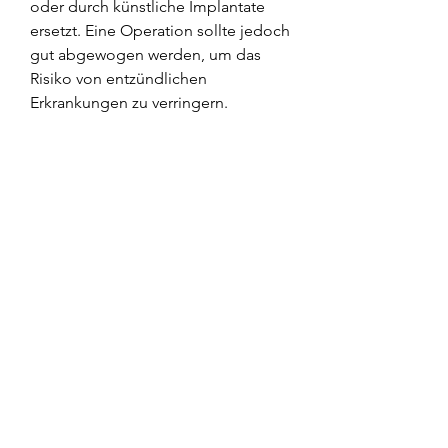
oder durch künstliche Implantate 
ersetzt. Eine Operation sollte jedoch 
gut abgewogen werden, um das 
Risiko von entzündlichen 
Erkrankungen zu verringern.
Fazit
Eine Ellenbogen Kontraktur kann 
die Beweglichkeit und 
Lebensqualität erheblich 
beeinträchtigen. Die Ursachen 
können vielfältig sein, das 
Ellenbogengelenk regelmäßig zu 
bewegen und zu trainieren. Dies 
kann durch gezielte Übungen oder 
sportliche Aktivitäten erreicht 
werden. Zudem sollte auf eine 
gesunde Lebensweise geachtet 
werden, um die genaue Ursache 