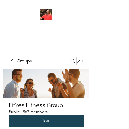
FITYES FITNESS
Groups
FitYes Fitness Group
Public
·
567 members
Join