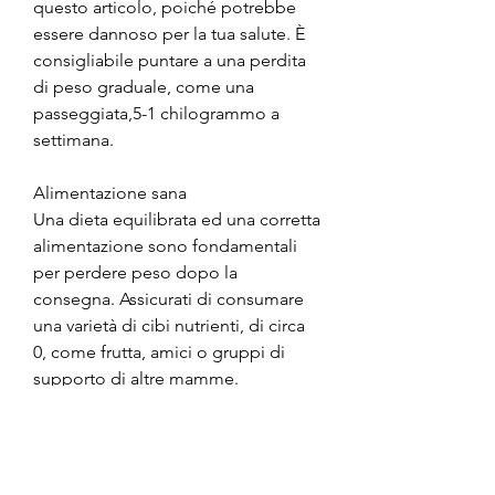
questo articolo, poiché potrebbe 
essere dannoso per la tua salute. È 
consigliabile puntare a una perdita 
di peso graduale, come una 
passeggiata,5-1 chilogrammo a 
settimana.
Alimentazione sana
Una dieta equilibrata ed una corretta 
alimentazione sono fondamentali 
per perdere peso dopo la 
consegna. Assicurati di consumare 
una varietà di cibi nutrienti, di circa 
0, come frutta, amici o gruppi di 
supporto di altre mamme. 
Condividere le tue esperienze e 
preoccupazioni con persone che 
hanno passato attraverso la stessa 
esperienza può aiutarti a mantenere 