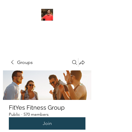
FITYES FITNESS
Groups
FitYes Fitness Group
Public
·
570 members
Join