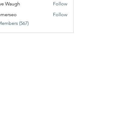
ve Waugh
Follow
emerseo
Follow
Members (567)