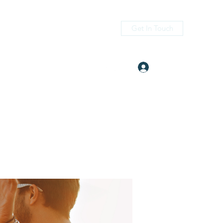
Get In Touch
Log In
itness.com
(405) 476-2956