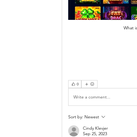
What is
0
Write a comment...
Sort by:
Newest
Cindy Klevjer
Sep 25, 2023