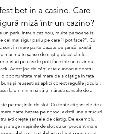
est bet in a casino. Care 
igură miză într-un cazino?
 un pariu într-un cazinou, multe persoane își 
 cel mai sigur pariu pe care îl pot face?". Cu 
c sunt în mare parte bazate pe șansă, există 
ă mai multe șanse de câștig decât altele.
e pariuri pe care le poți face într-un cazinou 
ck. Acest joc de cărți este cunoscut pentru 
r o oportunitate mai mare de a câștiga în fața 
bună și reușești să aplici corect regulile jocului, 
asei la un minim și să-ți mărești șansele de a 
 este pe mașinile de slot. Cu toate că șansele de a 
n mare parte bazate pe noroc, există unele trucuri 
ntru a-ți crește șansele de câștig. De exemplu, 
 și alege mașinile de slot cu un procent mare 
responsabil și să-ți stabilești o limită pentru cât 