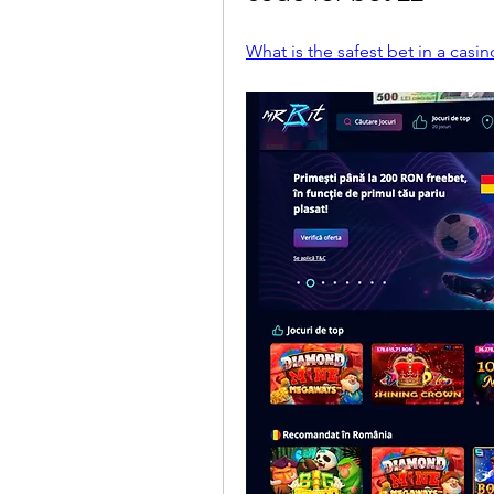
What is the safest bet in a casin