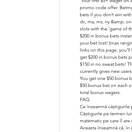
 Your first $5+ wager on any nfl sunday game will activate our fanduel nfl 
promo code offer. Betmg
bets if you don’t win with
dc, ma, ms, ny &amp; on. 
slots with the ‘game of t
$200 in bonus bets instant
your bet lost! (max rangi
links on this page, you’ll 
get $200 in bonus bets p
$150 in no sweat bets! 
currently gives new users 
You get one $50 bonus bet
$50 bonus bet on each of
total bonus wagers. 
FAQ.
Ce înseamnă câștigurile 
Câștigurile pe termen lung
matematic pe care îl are c
Aceasta înseamnă că, în ce