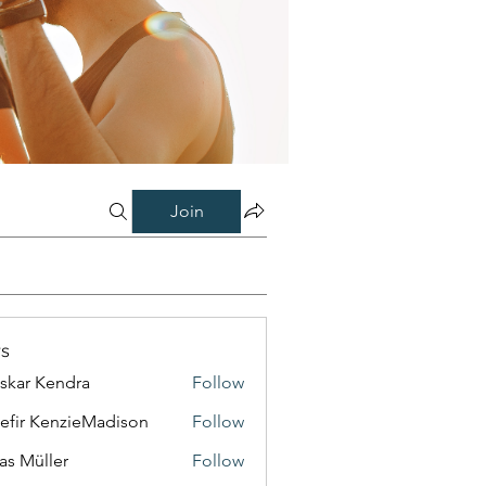
Join
s
skar Kendra
Follow
efir KenzieMadison
Follow
as Müller
Follow