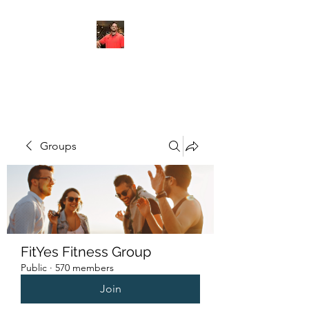
FITYES FITNESS
Groups
FitYes Fitness Group
Public
·
570 members
Join