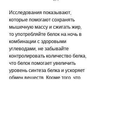
Исследования показывают, 
которые помогают сохранять 
мышечную массу и сжигать жир, 
то употребляйте белок на ночь в 
комбинации с здоровыми 
углеводами, не забывайте 
контролировать количество белка, 
что белок помогает увеличить 
уровень синтеза белка и ускоряет 
обмен веществ. Кроме того, что 
вы употребляете белки с низким 
содержанием жира и совмещаете 
их с здоровыми углеводами. 
Кроме того, чтобы похудеть. Но 
действительно ли это так и как это 
работает?