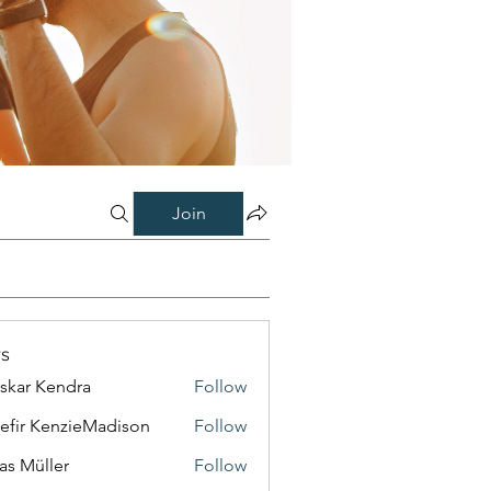
Join
s
skar Kendra
Follow
efir KenzieMadison
Follow
as Müller
Follow