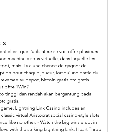
tis
tiel est que l'utilisateur se voit offrir plusieurs 
une machine a sous virtuelle, dans laquelle les 
pot, mais il y a une chance de gagner de 
option pour chaque joueur, lorsqu'une partie du 
eversee au depot, bitcoin gratis btc gratis. 
us offre 1Win?
iko tinggi dan rendah akan bergantung pada 
tc gratis.
e game, Lightning Link Casino includes an 
assic virtual Aristocrat social casino-style slots 
ence like no other: - Watch the big wins erupt in 
n love with the striking Lightning Link: Heart Throb 