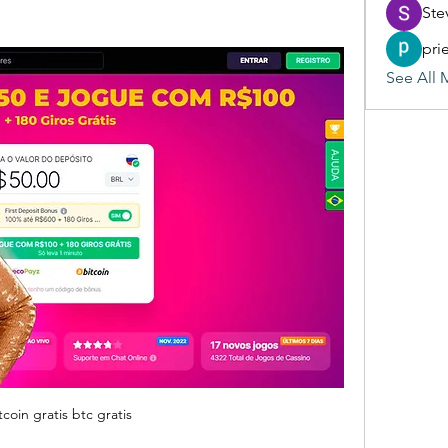
Ste
pri
See All 
tcoin gratis btc gratis