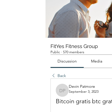
FitYes Fitness Group
Public
·
570 members
Discussion
Media
Back
Devin Patmore
September 3, 2023
Devin Patmore
Bitcoin gratis btc grat