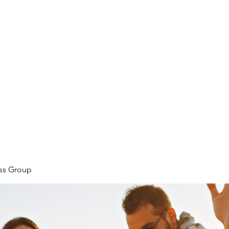
ore
zcmcbride@fityesf
ess Group