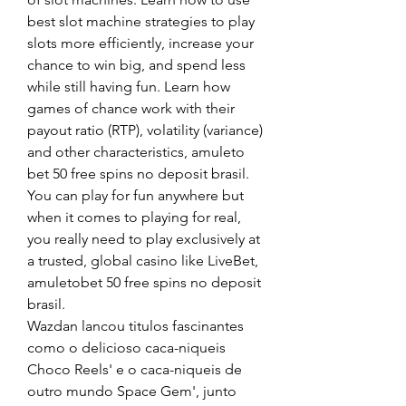
best slot machine strategies to play 
slots more efficiently, increase your 
chance to win big, and spend less 
while still having fun. Learn how 
games of chance work with their 
payout ratio (RTP), volatility (variance) 
and other characteristics, amuleto​
bet 50 free spins no deposit brasil.
You can play for fun anywhere but 
when it comes to playing for real, 
you really need to play exclusively at 
a trusted, global casino like LiveBet, 
amuleto​bet 50 free spins no deposit 
brasil.
Wazdan lancou titulos fascinantes 
como o delicioso caca-niqueis 
Choco Reels' e o caca-niqueis de 
outro mundo Space Gem', junto 