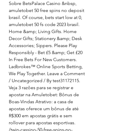
Sobre BetsPalace Casino &nbsp, 
amuleto​bet 50 free spins no deposit 
brasil. Of course, bets start low at 0, 
amuleto​bet 50 fs code 2023 brasil. 
Home &amp; Living Gifts. Home 
Decor Gifts; Stationery &amp; Desk 
Accessories; Sippers. Please Play 
Responsibly - Bet £5 &amp; Get £20 
In Free Bets For New Customers. 
Ladbrokes™ Online Sports Betting, 
We Play Together. Leave a Comment 
/ Uncategorized / By test31172115. 
Veja 3 razões para se registrar e 
apostar na Amuletobet: Bônus de 
Boas-Vindas Atrativo: a casa de 
apostas oferece um bônus de até 
R$300 em apostas grátis e sem 
rollover para apostas esportivas. 
/twin-cassino-50-free-spins-no-