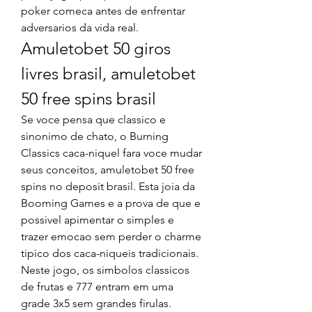
poker comeca antes de enfrentar 
adversarios da vida real.
Amuleto​bet 50 giros 
livres brasil, amuleto​bet 
50 free spins brasil
Se voce pensa que classico e 
sinonimo de chato, o Burning 
Classics caca-niquel fara voce mudar 
seus conceitos, amuleto​bet 50 free 
spins no deposit brasil. Esta joia da 
Booming Games e a prova de que e 
possivel apimentar o simples e 
trazer emocao sem perder o charme 
tipico dos caca-niqueis tradicionais. 
Neste jogo, os simbolos classicos 
de frutas e 777 entram em uma 
grade 3x5 sem grandes firulas. 