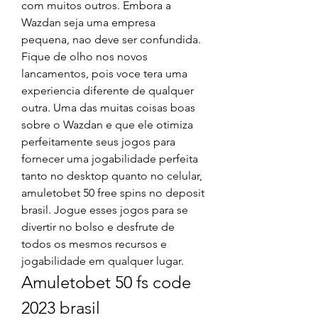
com muitos outros. Embora a 
Wazdan seja uma empresa 
pequena, nao deve ser confundida. 
Fique de olho nos novos 
lancamentos, pois voce tera uma 
experiencia diferente de qualquer 
outra. Uma das muitas coisas boas 
sobre o Wazdan e que ele otimiza 
perfeitamente seus jogos para 
fornecer uma jogabilidade perfeita 
tanto no desktop quanto no celular, 
amuleto​bet 50 free spins no deposit 
brasil. Jogue esses jogos para se 
divertir no bolso e desfrute de 
todos os mesmos recursos e 
jogabilidade em qualquer lugar.
Amuleto​bet 50 fs code 
2023 brasil