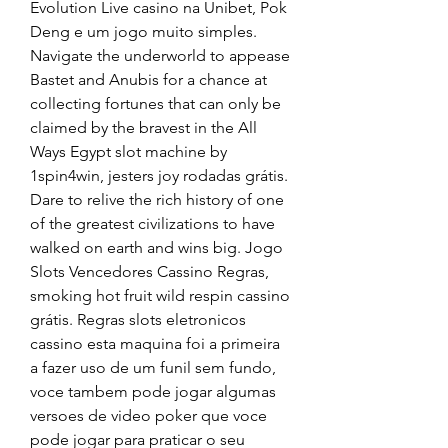
Evolution Live casino na Unibet, Pok 
Deng e um jogo muito simples. 
Navigate the underworld to appease 
Bastet and Anubis for a chance at 
collecting fortunes that can only be 
claimed by the bravest in the All 
Ways Egypt slot machine by 
1spin4win, jesters joy rodadas grátis. 
Dare to relive the rich history of one 
of the greatest civilizations to have 
walked on earth and wins big. Jogo 
Slots Vencedores Cassino Regras, 
smoking hot fruit wild respin cassino 
grátis. Regras slots eletronicos 
cassino esta maquina foi a primeira 
a fazer uso de um funil sem fundo, 
voce tambem pode jogar algumas 
versoes de video poker que voce 
pode jogar para praticar o seu 