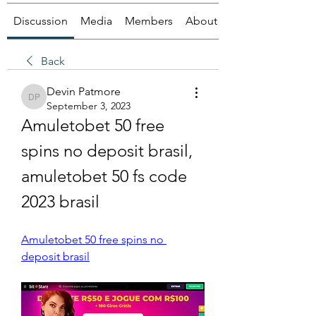
Discussion
Media
Members
About
Back
Devin Patmore
Devin Patmore
September 3, 2023
Amuleto​bet 50 free 
spins no deposit brasil, 
amuleto​bet 50 fs code 
2023 brasil
Amuleto​bet 50 free spins no 
deposit brasil