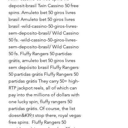
deposit-brasil Twin Cassino 50 free 
spins. Amuleto bet 50 giros livres 
brasil Amuleto bet 50 giros livres 
brasil -wild-cassino-50-giros-livres-
sem-deposito-brasil/ Wild Cassino 
50 fs. -wild-cassino-50-giros-livres-
sem-deposito-brasil/ Wild Cassino 
50 fs. Fluffy Rangers 50 partidas 
grátis, amuleto bet 50 giros livres 
sem depósito brasil Fluffy Rangers 
50 partidas grátis Fluffy Rangers 50 
partidas grátis They carry 50+ high-
RTP jackpot reels, all of which can 
pay into the millions of dollars with 
one lucky spin, fluffy rangers 50 
partidas grátis. Of course, the list 
doesn&#39;t stop there, royal vegas 
free spins.  Fluffy Rangers 50 