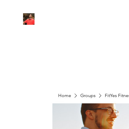
FITYES FITNESS
Home
Services
Online Coaching
Book Online
M
Home
Groups
FitYes Fitn