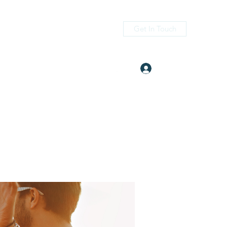
Get In Touch
Log In
itness.com
(405) 476-2956