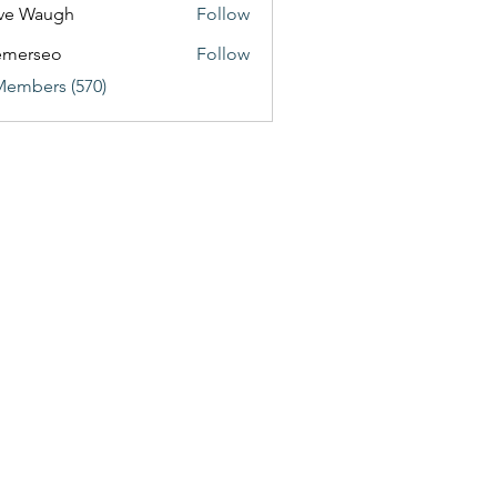
ve Waugh
Follow
emerseo
Follow
Members (570)