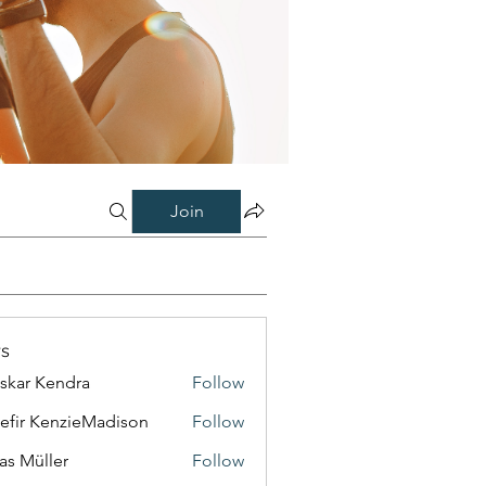
Join
s
skar Kendra
Follow
efir KenzieMadison
Follow
as Müller
Follow