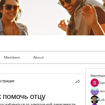
Members
About
Member
страции
San
Jen
к помочь отцу
Luk
тцу избавиться от алкогольной зависимости. 