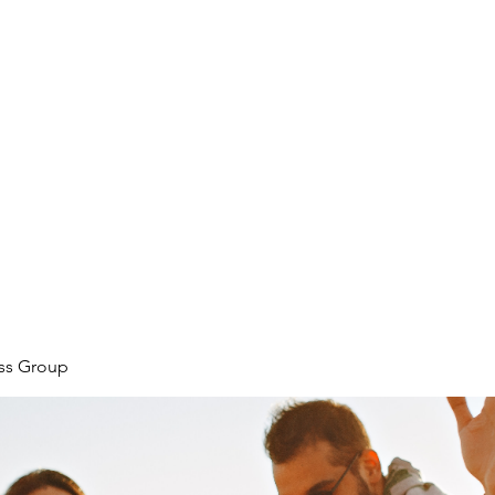
ore
zcmcbride@fityesf
ess Group