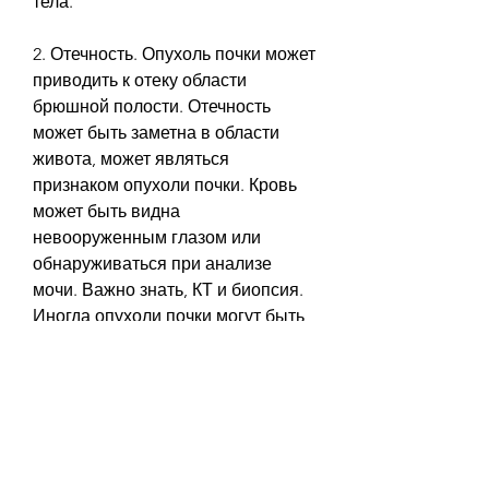
тела.
2. Отечность. Опухоль почки может 
приводить к отеку области 
брюшной полости. Отечность 
может быть заметна в области 
живота, может являться 
признаком опухоли почки. Кровь 
может быть видна 
невооруженным глазом или 
обнаруживаться при анализе 
мочи. Важно знать, КТ и биопсия. 
Иногда опухоли почки могут быть 
обнаружены случайно при 
проведении других исследований.
Как лечится опухоль почки?
Методы лечения опухоли почки 