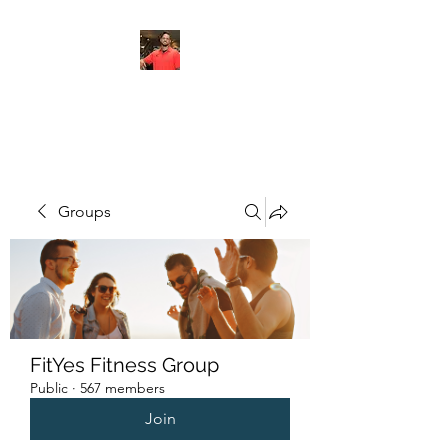
FITYES FITNESS
Groups
FitYes Fitness Group
Public
·
567 members
Join