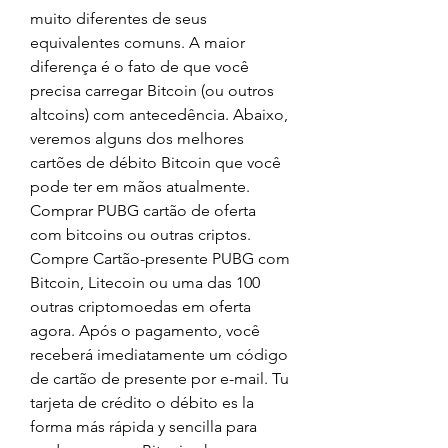
muito diferentes de seus 
equivalentes comuns. A maior 
diferença é o fato de que você 
precisa carregar Bitcoin (ou outros 
altcoins) com antecedência. Abaixo, 
veremos alguns dos melhores 
cartões de débito Bitcoin que você 
pode ter em mãos atualmente. 
Comprar PUBG cartão de oferta 
com bitcoins ou outras criptos. 
Compre Cartão-presente PUBG com 
Bitcoin, Litecoin ou uma das 100 
outras criptomoedas em oferta 
agora. Após o pagamento, você 
receberá imediatamente um código 
de cartão de presente por e-mail. Tu 
tarjeta de crédito o débito es la 
forma más rápida y sencilla para 