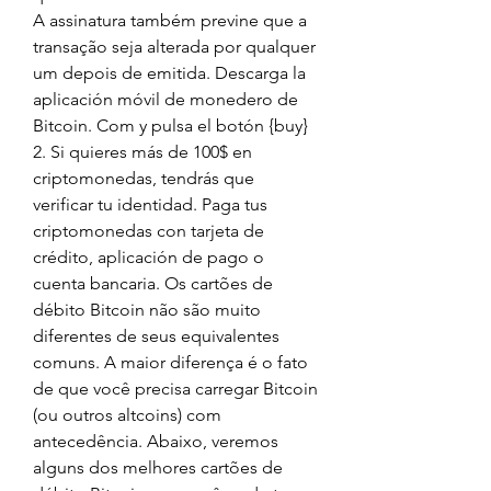
A assinatura também previne que a 
transação seja alterada por qualquer 
um depois de emitida. Descarga la 
aplicación móvil de monedero de 
Bitcoin. Com y pulsa el botón {buy} 
2. Si quieres más de 100$ en 
criptomonedas, tendrás que 
verificar tu identidad. Paga tus 
criptomonedas con tarjeta de 
crédito, aplicación de pago o 
cuenta bancaria. Os cartões de 
débito Bitcoin não são muito 
diferentes de seus equivalentes 
comuns. A maior diferença é o fato 
de que você precisa carregar Bitcoin 
(ou outros altcoins) com 
antecedência. Abaixo, veremos 
alguns dos melhores cartões de 