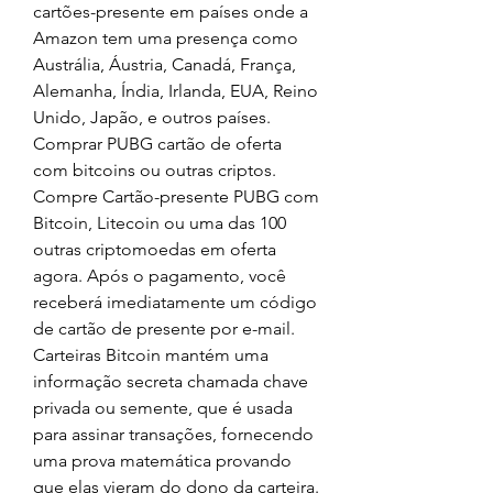
cartões-presente em países onde a 
Amazon tem uma presença como 
Austrália, Áustria, Canadá, França, 
Alemanha, Índia, Irlanda, EUA, Reino 
Unido, Japão, e outros países. 
Comprar PUBG cartão de oferta 
com bitcoins ou outras criptos. 
Compre Cartão-presente PUBG com 
Bitcoin, Litecoin ou uma das 100 
outras criptomoedas em oferta 
agora. Após o pagamento, você 
receberá imediatamente um código 
de cartão de presente por e-mail. 
Carteiras Bitcoin mantém uma 
informação secreta chamada chave 
privada ou semente, que é usada 
para assinar transações, fornecendo 
uma prova matemática provando 
que elas vieram do dono da carteira. 