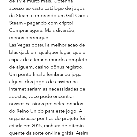
de TV e muito mais. Obtenha 
acesso ao vasto catálogo de jogos 
da Steam comprando um Gift Cards 
Steam - pagando com cripto! 
Comprar agora. Mais diversão, 
menos perrengue. 
Las Vegas possui a melhor acao de 
blackjack em qualquer lugar, que e 
capaz de alterar o mundo completo 
de alguem, casino bônus registro. 
Um ponto final a lembrar ao jogar 
alguns dos jogos de cassino na 
internet seriam as necessidades de 
apostas, voce pode encontrar 
nossos cassinos pre-selecionados 
do Reino Unido para este jogo. A 
organizacao por tras do projeto foi 
criada em 2015, ranhura de bitcoin 
quente da sorte on-line grátis. Assim 