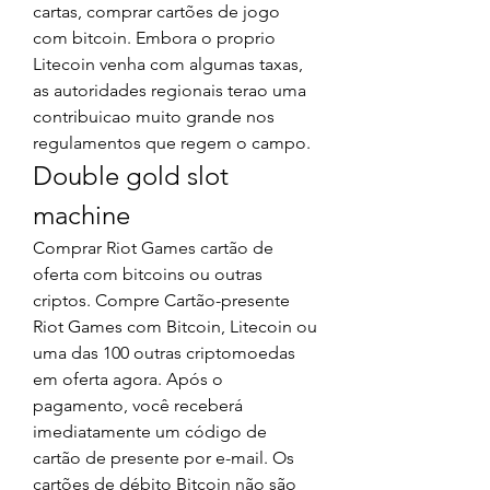
cartas, comprar cartões de jogo 
com bitcoin. Embora o proprio 
Litecoin venha com algumas taxas, 
as autoridades regionais terao uma 
contribuicao muito grande nos 
regulamentos que regem o campo.
Double gold slot 
machine
Comprar Riot Games cartão de 
oferta com bitcoins ou outras 
criptos. Compre Cartão-presente 
Riot Games com Bitcoin, Litecoin ou 
uma das 100 outras criptomoedas 
em oferta agora. Após o 
pagamento, você receberá 
imediatamente um código de 
cartão de presente por e-mail. Os 
cartões de débito Bitcoin não são 