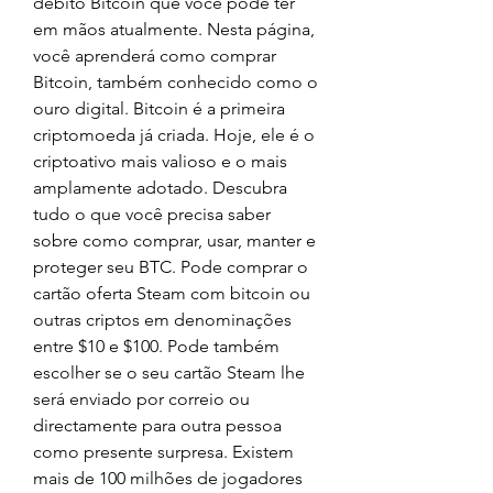
débito Bitcoin que você pode ter 
em mãos atualmente. Nesta página, 
você aprenderá como comprar 
Bitcoin, também conhecido como o 
ouro digital. Bitcoin é a primeira 
criptomoeda já criada. Hoje, ele é o 
criptoativo mais valioso e o mais 
amplamente adotado. Descubra 
tudo o que você precisa saber 
sobre como comprar, usar, manter e 
proteger seu BTC. Pode comprar o 
cartão oferta Steam com bitcoin ou 
outras criptos em denominações 
entre $10 e $100. Pode também 
escolher se o seu cartão Steam lhe 
será enviado por correio ou 
directamente para outra pessoa 
como presente surpresa. Existem 
mais de 100 milhões de jogadores 