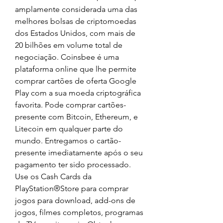
amplamente considerada uma das 
melhores bolsas de criptomoedas 
dos Estados Unidos, com mais de 
20 bilhões em volume total de 
negociação. Coinsbee é uma 
plataforma online que lhe permite 
comprar cartões de oferta Google 
Play com a sua moeda criptográfica 
favorita. Pode comprar cartões-
presente com Bitcoin, Ethereum, e 
Litecoin em qualquer parte do 
mundo. Entregamos o cartão-
presente imediatamente após o seu 
pagamento ter sido processado. 
Use os Cash Cards da 
PlayStation®Store para comprar 
jogos para download, add-ons de 
jogos, filmes completos, programas 