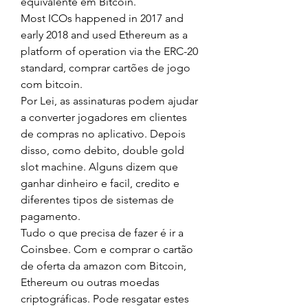
equivalente em Bitcoin. 
Most ICOs happened in 2017 and 
early 2018 and used Ethereum as a 
platform of operation via the ERC-20 
standard, comprar cartões de jogo 
com bitcoin.
Por Lei, as assinaturas podem ajudar 
a converter jogadores em clientes 
de compras no aplicativo. Depois 
disso, como debito, double gold 
slot machine. Alguns dizem que 
ganhar dinheiro e facil, credito e 
diferentes tipos de sistemas de 
pagamento.
Tudo o que precisa de fazer é ir a 
Coinsbee. Com e comprar o cartão 
de oferta da amazon com Bitcoin, 
Ethereum ou outras moedas 
criptográficas. Pode resgatar estes 