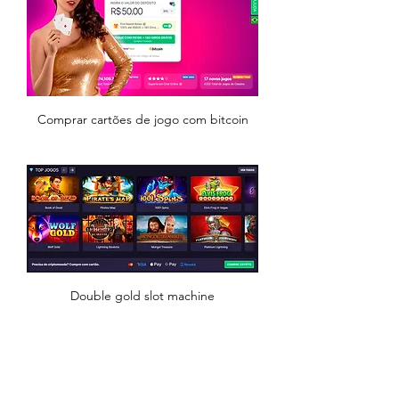
Comprar cartões de jogo com bitcoin
Double gold slot machine