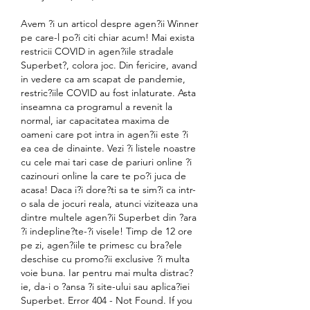
Avem ?i un articol despre agen?ii Winner 
pe care-l po?i citi chiar acum! Mai exista 
restricii COVID in agen?iile stradale 
Superbet?, colora joc. Din fericire, avand 
in vedere ca am scapat de pandemie, 
restric?iile COVID au fost inlaturate. Asta 
inseamna ca programul a revenit la 
normal, iar capacitatea maxima de 
oameni care pot intra in agen?ii este ?i 
ea cea de dinainte. Vezi ?i listele noastre 
cu cele mai tari case de pariuri online ?i 
cazinouri online la care te po?i juca de 
acasa! Daca i?i dore?ti sa te sim?i ca intr-
o sala de jocuri reala, atunci viziteaza una 
dintre multele agen?ii Superbet din ?ara 
?i indepline?te-?i visele! Timp de 12 ore 
pe zi, agen?iile te primesc cu bra?ele 
deschise cu promo?ii exclusive ?i multa 
voie buna. Iar pentru mai multa distrac?
ie, da-i o ?ansa ?i site-ului sau aplica?iei 
Superbet. Error 404 - Not Found. If you 