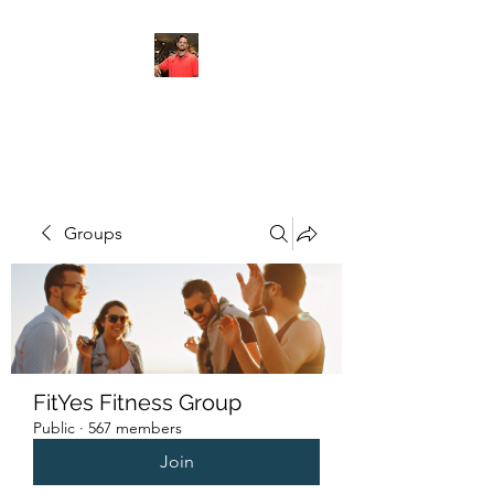
FITYES FITNESS
Groups
FitYes Fitness Group
Public
·
567 members
Join