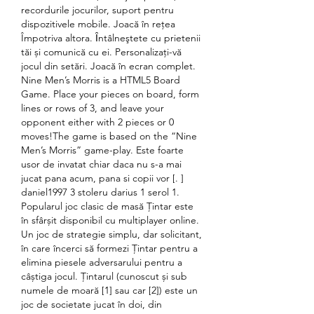
recordurile jocurilor, suport pentru 
dispozitivele mobile. Joacă în rețea 
Împotriva altora. Ȋntâlneştete cu prietenii 
tăi și comunică cu ei. Personalizați-vă 
jocul din setări. Joacă în ecran complet. 
Nine Men’s Morris is a HTML5 Board 
Game. Place your pieces on board, form 
lines or rows of 3, and leave your 
opponent either with 2 pieces or 0 
moves!The game is based on the “Nine 
Men’s Morris” game-play. Este foarte 
usor de invatat chiar daca nu s-a mai 
jucat pana acum, pana si copii vor [. ] 
daniel1997 3 stoleru darius 1 serol 1. 
Popularul joc clasic de masă Țintar este 
în sfârșit disponibil cu multiplayer online. 
Un joc de strategie simplu, dar solicitant, 
în care încerci să formezi Țintar pentru a 
elimina piesele adversarului pentru a 
câștiga jocul. Țintarul (cunoscut și sub 
numele de moară [1] sau car [2]) este un 
joc de societate jucat în doi, din 