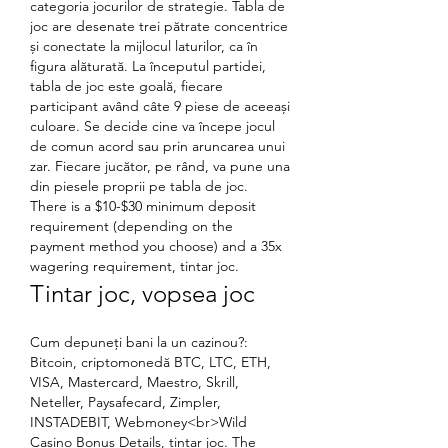
categoria jocurilor de strategie. Tabla de 
joc are desenate trei pătrate concentrice 
și conectate la mijlocul laturilor, ca în 
figura alăturată. La începutul partidei, 
tabla de joc este goală, fiecare 
participant având câte 9 piese de aceeași 
culoare. Se decide cine va începe jocul 
de comun acord sau prin aruncarea unui 
zar. Fiecare jucător, pe rând, va pune una 
din piesele proprii pe tabla de joc.  
There is a $10-$30 minimum deposit 
requirement (depending on the 
payment method you choose) and a 35x 
wagering requirement, tintar joc.
Tintar joc, vopsea joc
Cum depuneți bani la un cazinou?: 
Bitcoin, criptomonedă BTC, LTC, ETH, 
VISA, Mastercard, Maestro, Skrill, 
Neteller, Paysafecard, Zimpler, 
INSTADEBIT, Webmoney<br>Wild 
Casino Bonus Details, tintar joc. The 