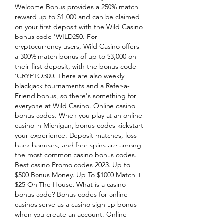
Welcome Bonus provides a 250% match 
reward up to $1,000 and can be claimed 
on your first deposit with the Wild Casino 
bonus code 'WILD250. For 
cryptocurrency users, Wild Casino offers 
a 300% match bonus of up to $3,000 on 
their first deposit, with the bonus code 
'CRYPTO300. There are also weekly 
blackjack tournaments and a Refer-a-
Friend bonus, so there's something for 
everyone at Wild Casino. Online casino 
bonus codes. When you play at an online 
casino in Michigan, bonus codes kickstart 
your experience. Deposit matches, loss-
back bonuses, and free spins are among 
the most common casino bonus codes. 
Best casino Promo codes 2023. Up to 
$500 Bonus Money. Up To $1000 Match + 
$25 On The House. What is a casino 
bonus code? Bonus codes for online 
casinos serve as a casino sign up bonus 
when you create an account. Online 