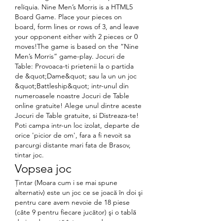
relíquia. Nine Men’s Morris is a HTML5 
Board Game. Place your pieces on 
board, form lines or rows of 3, and leave 
your opponent either with 2 pieces or 0 
moves!The game is based on the “Nine 
Men’s Morris” game-play. Jocuri de 
Table: Provoaca-ti prietenii la o partida 
de &quot;Dame&quot; sau la un un joc 
&quot;Battleship&quot; intr-unul din 
numeroasele noastre Jocuri de Table 
online gratuite! Alege unul dintre aceste 
Jocuri de Table gratuite, si Distreaza-te! 
Poti campa intr-un loc izolat, departe de 
orice 'picior de om', fara a fi nevoit sa 
parcurgi distante mari fata de Brasov, 
tintar joc.
Vopsea joc
Ţintar (Moara cum i se mai spune 
alternativ) este un joc ce se joacă în doi şi 
pentru care avem nevoie de 18 piese 
(câte 9 pentru fiecare jucător) şi o tablă 