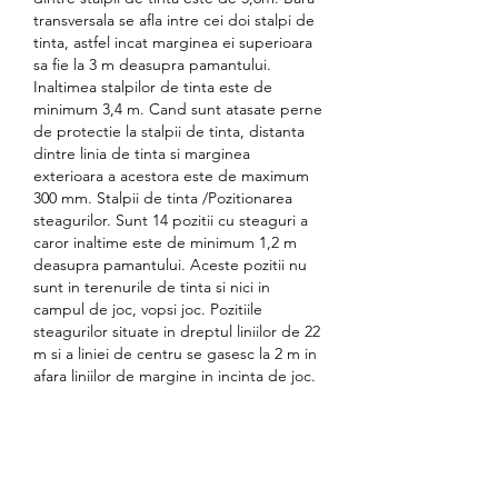
transversala se afla intre cei doi stalpi de 
tinta, astfel incat marginea ei superioara 
sa fie la 3 m deasupra pamantului. 
Inaltimea stalpilor de tinta este de 
minimum 3,4 m. Cand sunt atasate perne 
de protectie la stalpii de tinta, distanta 
dintre linia de tinta si marginea 
exterioara a acestora este de maximum 
300 mm. Stalpii de tinta /Pozitionarea 
steagurilor. Sunt 14 pozitii cu steaguri a 
caror inaltime este de minimum 1,2 m 
deasupra pamantului. Aceste pozitii nu 
sunt in terenurile de tinta si nici in 
campul de joc, vopsi joc. Pozitiile 
steagurilor situate in dreptul liniilor de 22 
m si a liniei de centru se gasesc la 2 m in 
afara liniilor de margine in incinta de joc.
From the moment you sign up for a site 
you'll have a limited time to claim your 
bonus, and then a limited time to use it 
and complete your wagering, u. These 