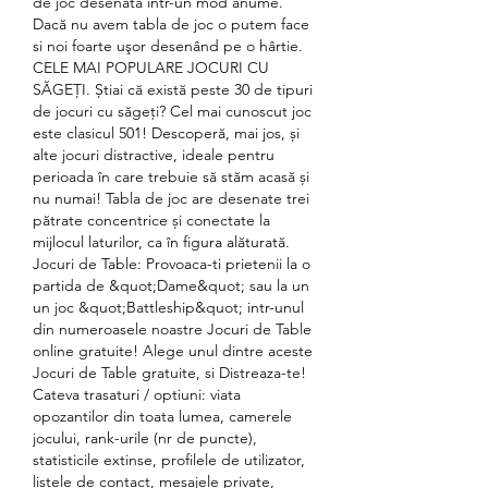
de joc desenată într-un mod anume. 
Dacă nu avem tabla de joc o putem face 
si noi foarte uşor desenând pe o hârtie. 
CELE MAI POPULARE JOCURI CU 
SĂGEȚI. Știai că există peste 30 de tipuri 
de jocuri cu săgeți? Cel mai cunoscut joc 
este clasicul 501! Descoperă, mai jos, și 
alte jocuri distractive, ideale pentru 
perioada în care trebuie să stăm acasă și 
nu numai! Tabla de joc are desenate trei 
pătrate concentrice și conectate la 
mijlocul laturilor, ca în figura alăturată. 
Jocuri de Table: Provoaca-ti prietenii la o 
partida de &quot;Dame&quot; sau la un 
un joc &quot;Battleship&quot; intr-unul 
din numeroasele noastre Jocuri de Table 
online gratuite! Alege unul dintre aceste 
Jocuri de Table gratuite, si Distreaza-te! 
Cateva trasaturi / optiuni: viata 
opozantilor din toata lumea, camerele 
jocului, rank-urile (nr de puncte), 
statisticile extinse, profilele de utilizator, 
listele de contact, mesajele private, 