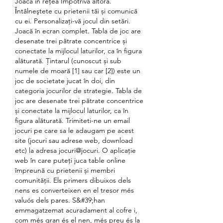
Joacă în rețea Împotriva altora. 
Ȋntâlneştete cu prietenii tăi și comunică 
cu ei. Personalizați-vă jocul din setări. 
Joacă în ecran complet. Tabla de joc are 
desenate trei pătrate concentrice și 
conectate la mijlocul laturilor, ca în figura 
alăturată. Țintarul (cunoscut și sub 
numele de moară [1] sau car [2]) este un 
joc de societate jucat în doi, din 
categoria jocurilor de strategie. Tabla de 
joc are desenate trei pătrate concentrice 
și conectate la mijlocul laturilor, ca în 
figura alăturată. Trimiteti-ne un email 
jocuri pe care sa le adaugam pe acest 
site (jocuri sau adrese web, download 
etc) la adresa jocuri@jocuri. O aplicație 
web în care puteți juca table online 
împreună cu prietenii și membri 
comunității. Els primers dibuixos dels 
nens es converteixen en el tresor més 
valuós dels pares. S&#39;han 
emmagatzemat acuradament al cofre i, 
com més gran és el nen, més preu és la 