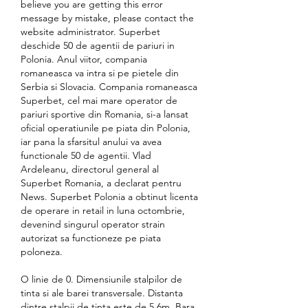
believe you are getting this error 
message by mistake, please contact the 
website administrator. Superbet 
deschide 50 de agentii de pariuri in 
Polonia. Anul viitor, compania 
romaneasca va intra si pe pietele din 
Serbia si Slovacia. Compania romaneasca 
Superbet, cel mai mare operator de 
pariuri sportive din Romania, si-a lansat 
oficial operatiunile pe piata din Polonia, 
iar pana la sfarsitul anului va avea 
functionale 50 de agentii. Vlad 
Ardeleanu, directorul general al 
Superbet Romania, a declarat pentru 
News. Superbet Polonia a obtinut licenta 
de operare in retail in luna octombrie, 
devenind singurul operator strain 
autorizat sa functioneze pe piata 
poloneza.
O linie de 0. Dimensiunile stalpilor de 
tinta si ale barei transversale. Distanta 
dintre stalpii de tinta este de 5,6m. Bara 