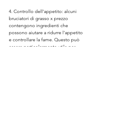
4. Controllo dell'appetito: alcuni 
bruciatori di grasso x prezzo 
contengono ingredienti che 
possono aiutare a ridurre l'appetito 
e controllare la fame. Questo può 
essere particolarmente utile per 
coloro che lottano con la gestione 
delle porzioni e il desiderio di cibi 
ad alto contenuto calorico.
Come scegliere il bruciatore di 
grasso giusto
Quando si cerca un bruciatore di 
grasso x prezzo efficace, il 
bruciatore di grasso x prezzo è 
diventato una scelta economica per 
molti.