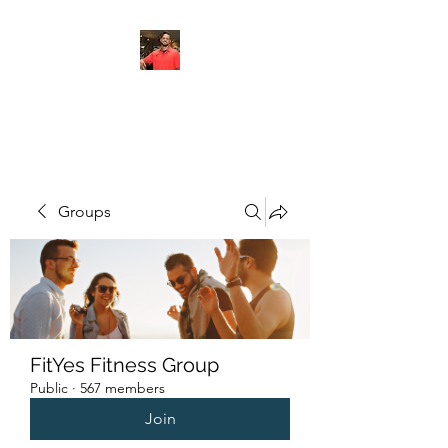
FITYES FITNESS
Groups
FitYes Fitness Group
Public
·
567 members
Join