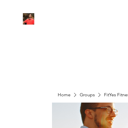
FITYES FITNESS
Home
Services
Online Coaching
Book Online
M
Home
Groups
FitYes Fitn