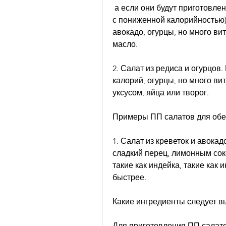
 а если они будут приготовлены в соответствии с принципами ПП (продукты 
с пониженной калорийностью),
авокадо, огурцы, но много ви
масло.
2. Салат из редиса и огурцов.
калорий, огурцы, но много в
уксусом, яйца или творог.
Примеры ПП салатов для об
1. Салат из креветок и авокад
сладкий перец, лимонным соко
такие как индейка, такие как и
быстрее.
Какие ингредиенты следует в
Для приготовления ПП салатов