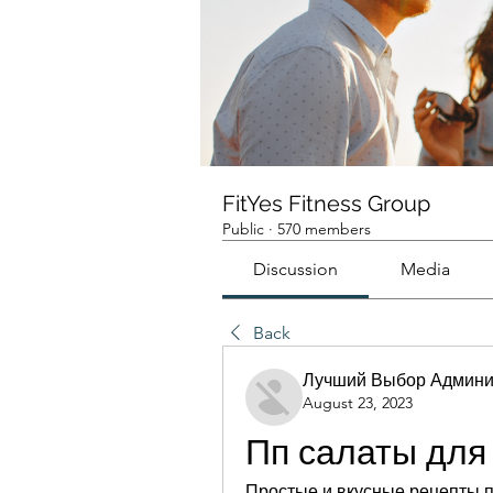
FitYes Fitness Group
Public
·
570 members
Discussion
Media
Back
Лучший Выбор Админи
August 23, 2023
Пп салаты для
Простые и вкусные рецепты пп