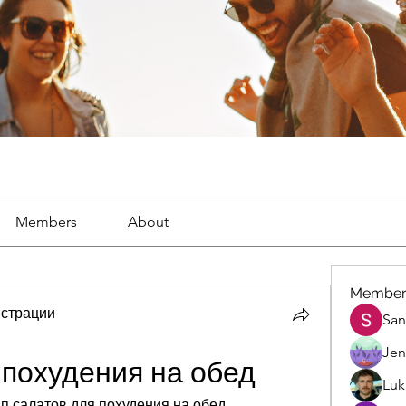
Members
About
Member
страции
San
Jen
 похудения на обед
Luk
 салатов для похудения на обед. 