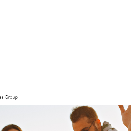
ore
zcmcbride@fityesf
ess Group