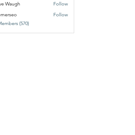
ve Waugh
Follow
emerseo
Follow
Members (570)