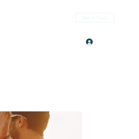
Get In Touch
Log In
itness.com
(405) 476-2956