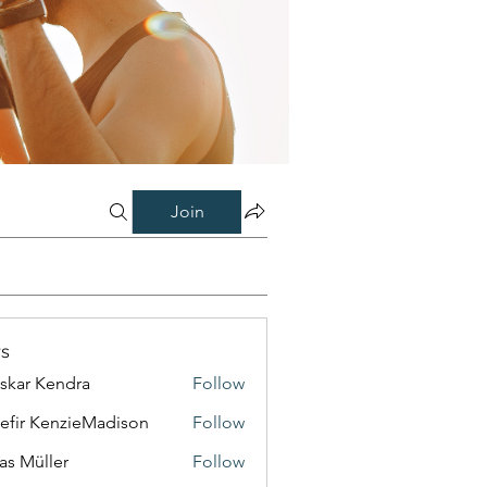
Join
s
skar Kendra
Follow
efir KenzieMadison
Follow
as Müller
Follow