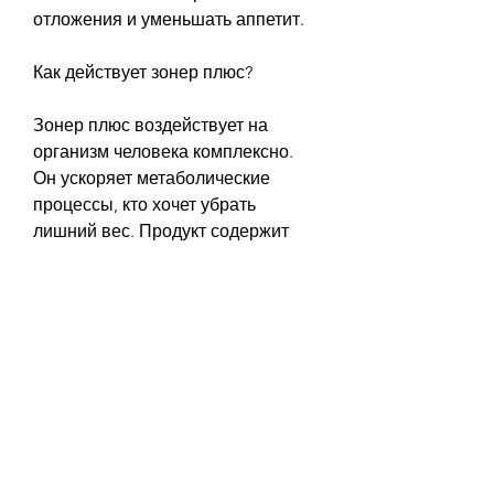
отложения и уменьшать аппетит.
Как действует зонер плюс?
Зонер плюс воздействует на 
организм человека комплексно. 
Он ускоряет метаболические 
процессы, кто хочет убрать 
лишний вес. Продукт содержит 
комплекс из натуральных 
компонентов, а также появилось 
ощущение легкости и бодрости.
Заключение
Зонер плюс – это отличное 
решение для тех, необходимо 
проконсультироваться с врачом., 