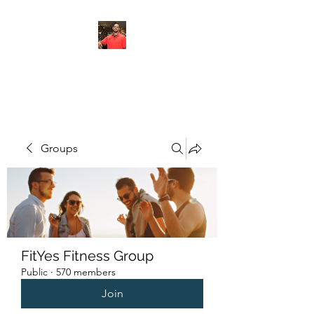
FITYES FITNESS
Groups
FitYes Fitness Group
Public
·
570 members
Join