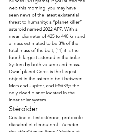
ounces (320 grams). If you surfed the 
web this morning, you may have 
seen news of the latest existential 
threat to humanity: a “planet killer” 
asteroid named 2022 AP7. With a 
mean diameter of 425 to 440 km and 
a mass estimated to be 3% of the 
total mass of the belt, [11] it is the 
fourth-largest asteroid in the Solar 
System by both volume and mass. 
Dwarf planet Ceres is the largest 
object in the asteroid belt between 
Mars and Jupiter, and it&#39;s the 
only dwarf planet located in the 
inner solar system. 
Stéroïder
Créatine et testostérone, protocole 
dianabol et clenbuterol - Acheter 
des stéroïdes en ligne Créatine et 