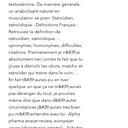
testosterone. De manière générale, 
un anabolisant naturel en 
musculation se pren. Stéroïdien, 
stéroïdique - Définitions Français : 
Retrouvez la définition de 
stéroïdien, stéroïdique. - 
synonymes, homonymes, difficultés, 
citations. Premièrement je n&#39;ai 
absolument rien contre le fait que tu 
joues à démolir les idiots, matcho et 
stéroïder qui traine dans le coin… 
En fait t&#39;aurais pu en tuer 
quelque un que ça ne m&#39;aurais 
pas déranger du tout, je pourrais 
même dire que dans d&#39;autre 
circonstances j&#39;aurais très bien 
pu m&#39;entendre avec toi. Alpha 
pharma anavar review, european 
union laboratories winstrol - Acheter 