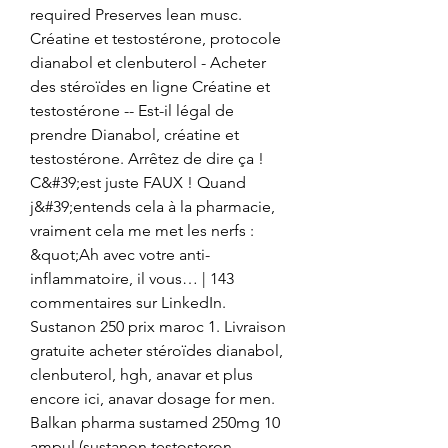
required Preserves lean musc. 
Créatine et testostérone, protocole 
dianabol et clenbuterol - Acheter 
des stéroïdes en ligne Créatine et 
testostérone -- Est-il légal de 
prendre Dianabol, créatine et 
testostérone. Arrêtez de dire ça ! 
C&#39;est juste FAUX ! Quand 
j&#39;entends cela à la pharmacie, 
vraiment cela me met les nerfs : 
&quot;Ah avec votre anti-
inflammatoire, il vous… | 143 
commentaires sur LinkedIn. 
Sustanon 250 prix maroc 1. Livraison 
gratuite acheter stéroïdes dianabol, 
clenbuterol, hgh, anavar et plus 
encore ici, anavar dosage for men. 
Balkan pharma sustamed 250mg 10 
ampul (sustanon,testosteron 