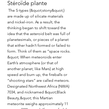
Stéroïde plante
 The S-types (&quot;stony&quot;) 
are made up of silicate materials 
and nickel-iron. As a result, the 
thinking began to shift toward the 
idea that the asteroid belt was full of 
planetesimals, or pieces of a planet 
that either hadn’t formed or failed to 
form. Think of them as “space rocks. 
&quot; When meteoroids enter 
Earth’s atmosphere (or that of 
another planet, like Mars) at high 
speed and burn up, the fireballs or 
“shooting stars” are called meteors. 
Designated Northwest Africa (NWA) 
7034, and nicknamed &quot;Black 
Beauty,&quot; this Martian 
meteorite weighs approximately 11 