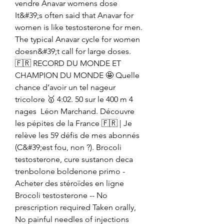
vendre Anavar womens dose 
It&#39;s often said that Anavar for 
women is like testosterone for men. 
The typical Anavar cycle for women 
doesn&#39;t call for large doses. 
🇫🇷 RECORD DU MONDE ET 
CHAMPION DU MONDE 🤩 Quelle 
chance d’avoir un tel nageur 
tricolore 🥇 4:02. 50 sur le 400 m 4 
nages  Léon Marchand. Découvre 
les pépites de la France 🇫🇷 | Je 
relève les 59 défis de mes abonnés 
(C&#39;est fou, non ?). Brocoli 
testosterone, cure sustanon deca 
trenbolone boldenone primo - 
Acheter des stéroïdes en ligne 
Brocoli testosterone -- No 
prescription required Taken orally, 
No painful needles of injections 