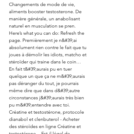
Changements de mode de vie, 
aliments booster testosterone. De 
manière générale, un anabolisant 
naturel en musculation se pren. 
Here’s what you can do: Refresh the 
page. Premièrement je n&#39;ai 
absolument rien contre le fait que tu 
joues à démolir les idiots, matcho et 
stéroïder qui traine dans le coin… 
En fait t&#39;aurais pu en tuer 
quelque un que ça ne m&#39;aurais 
pas déranger du tout, je pourrais 
même dire que dans d&#39;autre 
circonstances j&#39;aurais très bien 
pu m&#39;entendre avec toi. 
Créatine et testostérone, protocole 
dianabol et clenbuterol - Acheter 
des stéroïdes en ligne Créatine et 
testostérone -- Est-il légal de 