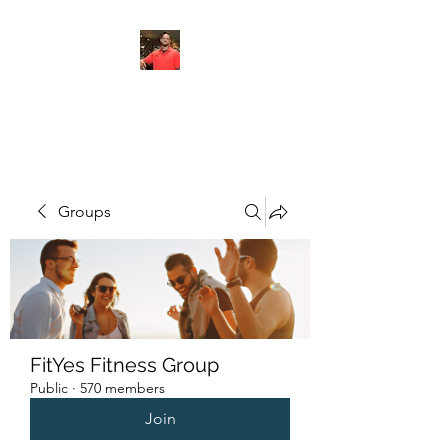
FITYES FITNESS
Groups
FitYes Fitness Group
Public
·
570 members
Join