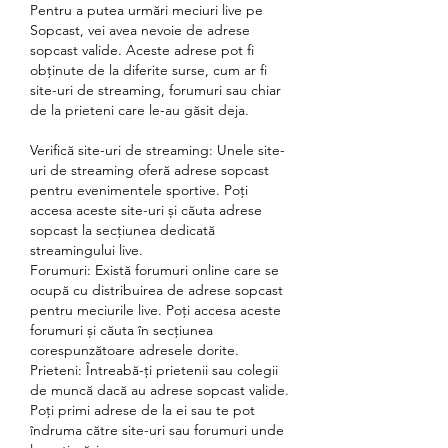
Pentru a putea urmări meciuri live pe 
Sopcast, vei avea nevoie de adrese 
sopcast valide. Aceste adrese pot fi 
obținute de la diferite surse, cum ar fi 
site-uri de streaming, forumuri sau chiar 
de la prieteni care le-au găsit deja.
Verifică site-uri de streaming: Unele site-
uri de streaming oferă adrese sopcast 
pentru evenimentele sportive. Poți 
accesa aceste site-uri și căuta adrese 
sopcast la secțiunea dedicată 
streamingului live.
Forumuri: Există forumuri online care se 
ocupă cu distribuirea de adrese sopcast 
pentru meciurile live. Poți accesa aceste 
forumuri și căuta în secțiunea 
corespunzătoare adresele dorite.
Prieteni: Întreabă-ți prietenii sau colegii 
de muncă dacă au adrese sopcast valide. 
Poți primi adrese de la ei sau te pot 
îndruma către site-uri sau forumuri unde 