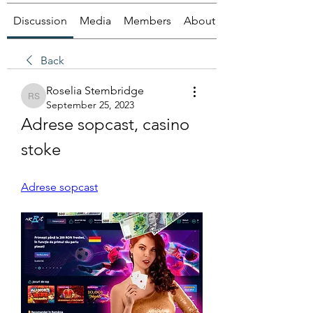
Discussion
Media
Members
About
Back
Roselia Stembridge
Roselia Stembridge
September 25, 2023
Adrese sopcast, casino 
stoke
Adrese sopcast