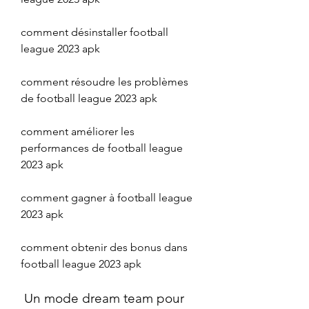
comment désinstaller football 
league 2023 apk
comment résoudre les problèmes 
de football league 2023 apk
comment améliorer les 
performances de football league 
2023 apk
comment gagner à football league 
2023 apk
comment obtenir des bonus dans 
football league 2023 apk
 Un mode dream team pour 