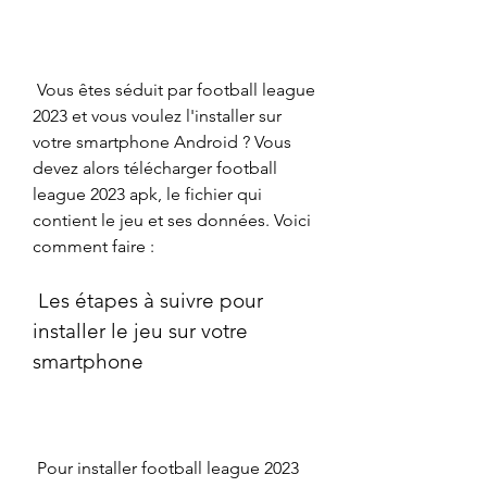
 Vous êtes séduit par football league 
2023 et vous voulez l'installer sur 
votre smartphone Android ? Vous 
devez alors télécharger football 
league 2023 apk, le fichier qui 
contient le jeu et ses données. Voici 
comment faire :
 Les étapes à suivre pour 
installer le jeu sur votre 
smartphone
 Pour installer football league 2023 