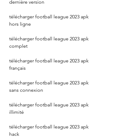
dernière version
télécharger football league 2023 apk 
hors ligne
télécharger football league 2023 apk 
complet
télécharger football league 2023 apk 
français
télécharger football league 2023 apk 
sans connexion
télécharger football league 2023 apk 
illimité
télécharger football league 2023 apk 
hack