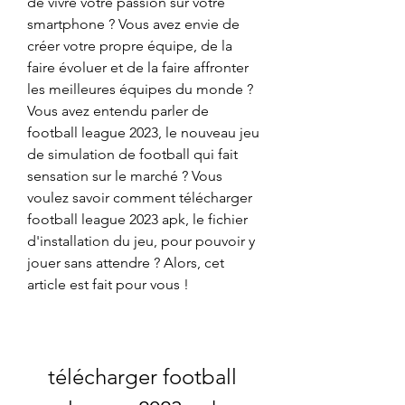
de vivre votre passion sur votre 
smartphone ? Vous avez envie de 
créer votre propre équipe, de la 
faire évoluer et de la faire affronter 
les meilleures équipes du monde ? 
Vous avez entendu parler de 
football league 2023, le nouveau jeu 
de simulation de football qui fait 
sensation sur le marché ? Vous 
voulez savoir comment télécharger 
football league 2023 apk, le fichier 
d'installation du jeu, pour pouvoir y 
jouer sans attendre ? Alors, cet 
article est fait pour vous !
télécharger football 