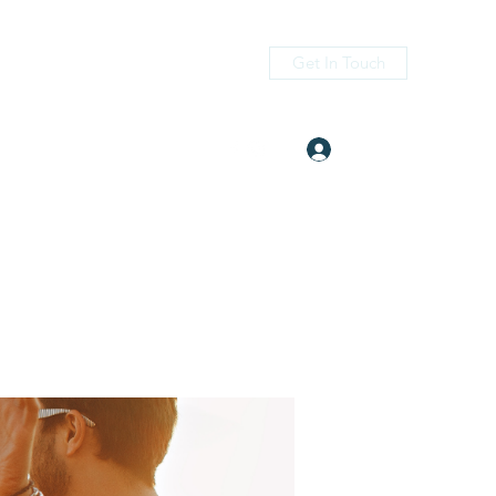
Get In Touch
Log In
itness.com
(405) 476-2956