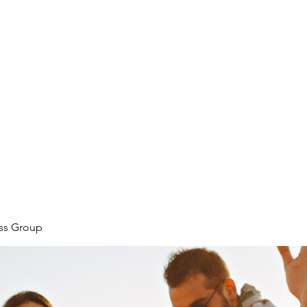
ore
zcmcbride@fityesf
ess Group