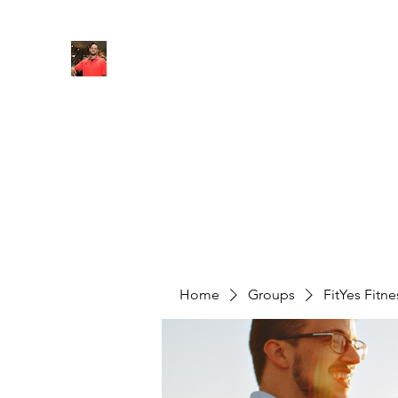
FITYES FITNESS
Home
Services
Online Coaching
Book Online
M
Home
Groups
FitYes Fitn