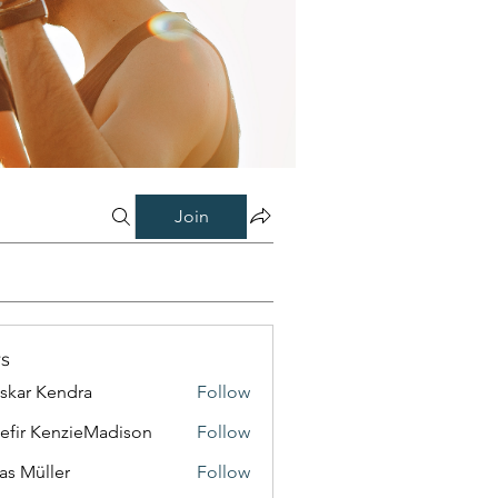
Join
s
skar Kendra
Follow
efir KenzieMadison
Follow
as Müller
Follow