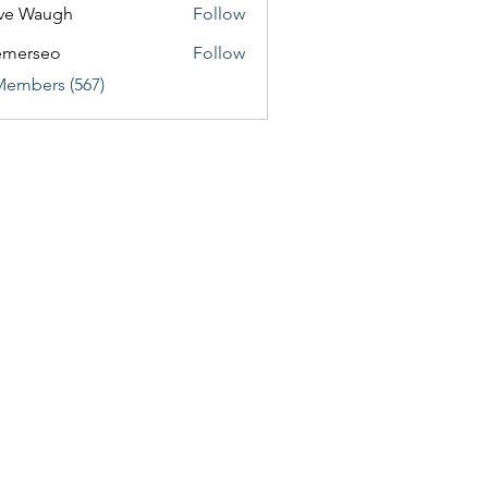
ve Waugh
Follow
emerseo
Follow
Members (567)