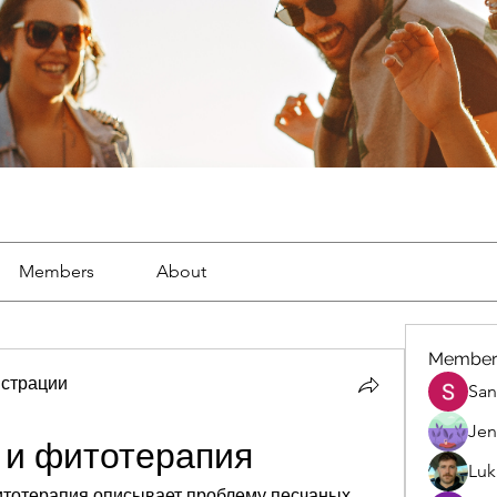
Members
About
Member
страции
San
Jen
х и фитотерапия
Luk
итотерапия описывает проблему песчаных 