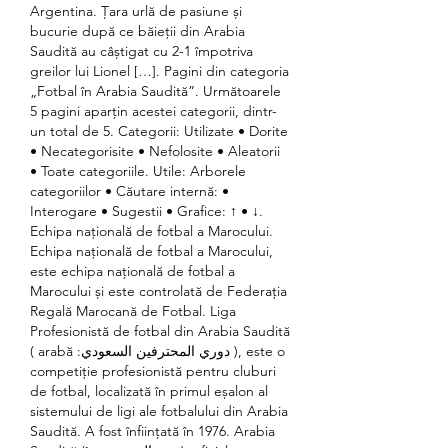
Argentina. Țara urlă de pasiune și 
bucurie după ce băieții din Arabia 
Saudită au câștigat cu 2-1 împotriva 
greilor lui Lionel […]. Pagini din categoria 
„Fotbal în Arabia Saudită”. Următoarele 
5 pagini aparțin acestei categorii, dintr-
un total de 5. Categorii: Utilizate • Dorite 
• Necategorisite • Nefolosite • Aleatorii 
• Toate categoriile. Utile: Arborele 
categoriilor • Căutare internă: • 
Interogare • Sugestii • Grafice: ↑ • ↓. 
Echipa națională de fotbal a Marocului. 
Echipa națională de fotbal a Marocului, 
este echipa națională de fotbal a 
Marocului și este controlată de Federația 
Regală Marocană de Fotbal. Liga 
Profesionistă de fotbal din Arabia Saudită 
( arabă :دوري المحترفين السعودي ), este o 
competiție profesionistă pentru cluburi 
de fotbal, localizată în primul eșalon al 
sistemului de ligi ale fotbalului din Arabia 
Saudită. A fost înființată în 1976. Arabia 