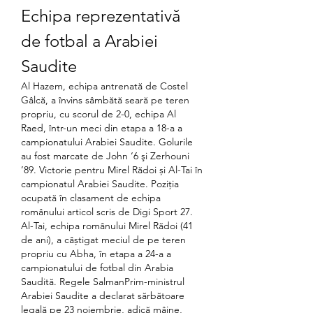
Echipa reprezentativă 
de fotbal a Arabiei 
Saudite
Al Hazem, echipa antrenată de Costel 
Gâlcă, a învins sâmbătă seară pe teren 
propriu, cu scorul de 2-0, echipa Al 
Raed, într-un meci din etapa a 18-a a 
campionatului Arabiei Saudite. Golurile 
au fost marcate de John ‘6 şi Zerhouni 
’89. Victorie pentru Mirel Rădoi și Al-Tai în 
campionatul Arabiei Saudite. Poziția 
ocupată în clasament de echipa 
românului articol scris de Digi Sport 27. 
Al-Tai, echipa românului Mirel Rădoi (41 
de ani), a câștigat meciul de pe teren 
propriu cu Abha, în etapa a 24-a a 
campionatului de fotbal din Arabia 
Saudită. Regele SalmanPrim-ministrul 
Arabiei Saudite a declarat sărbătoare 
legală pe 23 noiembrie, adică mâine, 