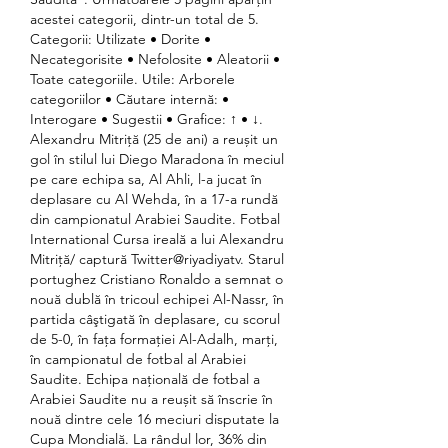
acestei categorii, dintr-un total de 5. 
Categorii: Utilizate • Dorite • 
Necategorisite • Nefolosite • Aleatorii • 
Toate categoriile. Utile: Arborele 
categoriilor • Căutare internă: • 
Interogare • Sugestii • Grafice: ↑ • ↓. 
Alexandru Mitriță (25 de ani) a reușit un 
gol în stilul lui Diego Maradona în meciul 
pe care echipa sa, Al Ahli, l-a jucat în 
deplasare cu Al Wehda, în a 17-a rundă 
din campionatul Arabiei Saudite. Fotbal 
International Cursa ireală a lui Alexandru 
Mitriță/ captură Twitter@riyadiyatv. Starul 
portughez Cristiano Ronaldo a semnat o 
nouă dublă în tricoul echipei Al-Nassr, în 
partida câştigată în deplasare, cu scorul 
de 5-0, în faţa formaţiei Al-Adalh, marţi, 
în campionatul de fotbal al Arabiei 
Saudite. Echipa națională de fotbal a 
Arabiei Saudite nu a reușit să înscrie în 
nouă dintre cele 16 meciuri disputate la 
Cupa Mondială. La rândul lor, 36% din 