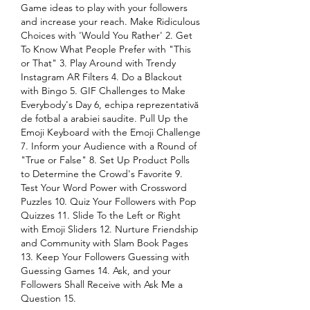
Game ideas to play with your followers 
and increase your reach. Make Ridiculous 
Choices with 'Would You Rather' 2. Get 
To Know What People Prefer with "This 
or That" 3. Play Around with Trendy 
Instagram AR Filters 4. Do a Blackout 
with Bingo 5. GIF Challenges to Make 
Everybody's Day 6, echipa reprezentativă 
de fotbal a arabiei saudite. Pull Up the 
Emoji Keyboard with the Emoji Challenge 
7. Inform your Audience with a Round of 
"True or False" 8. Set Up Product Polls 
to Determine the Crowd's Favorite 9. 
Test Your Word Power with Crossword 
Puzzles 10. Quiz Your Followers with Pop 
Quizzes 11. Slide To the Left or Right 
with Emoji Sliders 12. Nurture Friendship 
and Community with Slam Book Pages 
13. Keep Your Followers Guessing with 
Guessing Games 14. Ask, and your 
Followers Shall Receive with Ask Me a 
Question 15.