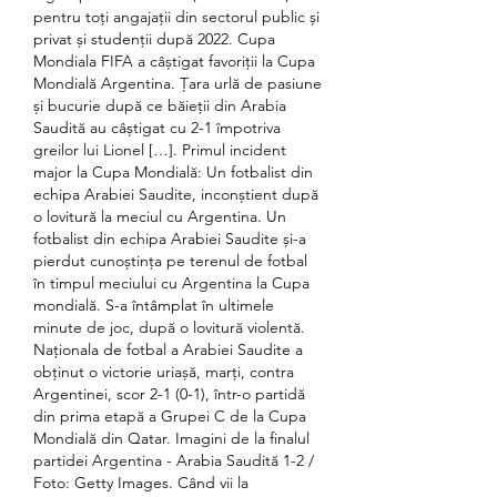
pentru toți angajații din sectorul public și 
privat și studenții după 2022. Cupa 
Mondiala FIFA a câștigat favoriții la Cupa 
Mondială Argentina. Țara urlă de pasiune 
și bucurie după ce băieții din Arabia 
Saudită au câștigat cu 2-1 împotriva 
greilor lui Lionel […]. Primul incident 
major la Cupa Mondială: Un fotbalist din 
echipa Arabiei Saudite, inconștient după 
o lovitură la meciul cu Argentina. Un 
fotbalist din echipa Arabiei Saudite și-a 
pierdut cunoștința pe terenul de fotbal 
în timpul meciului cu Argentina la Cupa 
mondială. S-a întâmplat în ultimele 
minute de joc, după o lovitură violentă. 
Naționala de fotbal a Arabiei Saudite a 
obținut o victorie uriașă, marți, contra 
Argentinei, scor 2-1 (0-1), într-o partidă 
din prima etapă a Grupei C de la Cupa 
Mondială din Qatar. Imagini de la finalul 
partidei Argentina - Arabia Saudită 1-2 / 
Foto: Getty Images. Când vii la 