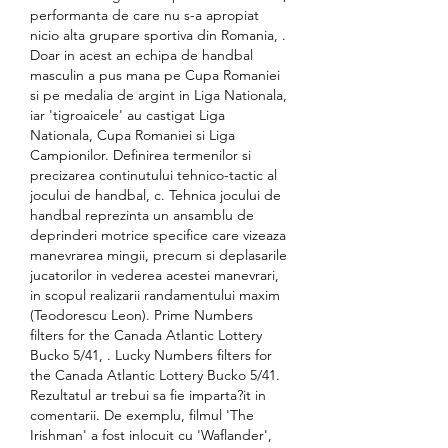
performanta de care nu s-a apropiat 
nicio alta grupare sportiva din Romania, . 
Doar in acest an echipa de handbal 
masculin a pus mana pe Cupa Romaniei 
si pe medalia de argint in Liga Nationala, 
iar 'tigroaicele' au castigat Liga 
Nationala, Cupa Romaniei si Liga 
Campionilor. Definirea termenilor si 
precizarea continutului tehnico-tactic al 
jocului de handbal, c. Tehnica jocului de 
handbal reprezinta un ansamblu de 
deprinderi motrice specifice care vizeaza 
manevrarea mingii, precum si deplasarile 
jucatorilor in vederea acestei manevrari, 
in scopul realizarii randamentului maxim 
(Teodorescu Leon). Prime Numbers 
filters for the Canada Atlantic Lottery 
Bucko 5/41, . Lucky Numbers filters for 
the Canada Atlantic Lottery Bucko 5/41. 
Rezultatul ar trebui sa fie imparta?it in 
comentarii. De exemplu, filmul 'The 
Irishman' a fost inlocuit cu 'Waflander', 