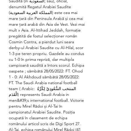
Saudită (în السعودية; sau), oficial, 
denumită Regatul Arabiei Saudite 
(المملكة العربية السعودية) este cea mai 
mare țară din Peninsula Arabă și cea mai 
mare țară arabă din Asia de Vest. Vezi mai 
mult » Asia. Al-Ittihad Jeddah, formație 
pregătită de fostul selecționer român 
Cosmin Contra, a pierdut luni seara 
derby-ul Arabiei Saudite cu Al-Hilal, scor 
1-3 pe teren propriu. Gazdele au condus 
cu 1-0 în prima repriză, dar multipla 
campioană saudită a întors scorul. Echipa 
oaspete ; sâmbătă 28/05/2022: FT. Ohod 
1 - 0: Al Akhdoud sâmbătă 28/05/2022: 
FT. The Saudi Arabia national football 
team ( Arabic: المنتخب السُّعُودِيّ لِكُرَّةُ 
الْقَدَم) represents Saudi Arabia in 
men&#39;s international football. Victorie 
pentru Mirel Rădoi și Al-Tai în 
campionatul Arabiei Saudite. Poziția 
ocupată în clasament de echipa 
românului articol scris de Digi Sport 27. 
Al-Tai, echipa românului Mirel Rădoi (41 