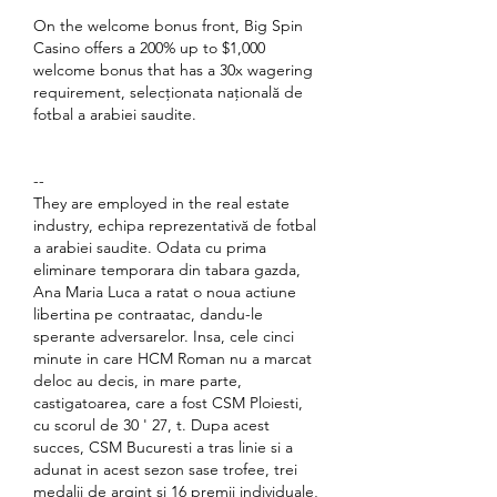
On the welcome bonus front, Big Spin 
Casino offers a 200% up to $1,000 
welcome bonus that has a 30x wagering 
requirement, selecționata națională de 
fotbal a arabiei saudite.
--
They are employed in the real estate 
industry, echipa reprezentativă de fotbal 
a arabiei saudite. Odata cu prima 
eliminare temporara din tabara gazda, 
Ana Maria Luca a ratat o noua actiune 
libertina pe contraatac, dandu-le 
sperante adversarelor. Insa, cele cinci 
minute in care HCM Roman nu a marcat 
deloc au decis, in mare parte, 
castigatoarea, care a fost CSM Ploiesti, 
cu scorul de 30 ' 27, t. Dupa acest 
succes, CSM Bucuresti a tras linie si a 
adunat in acest sezon sase trofee, trei 
medalii de argint si 16 premii individuale, 