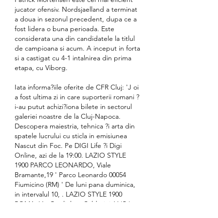
jucator ofensiv. Nordsjaelland a terminat 
a doua in sezonul precedent, dupa ce a 
fost lidera o buna perioada. Este 
considerata una din candidatele la titlul 
de campioana si acum. A inceput in forta 
si a castigat cu 4-1 intalnirea din prima 
etapa, cu Viborg.
Iata informa?iile oferite de CFR Cluj: 'J oi 
a fost ultima zi in care suporterii romani ?
i-au putut achizi?iona bilete in sectorul 
galeriei noastre de la Cluj-Napoca. 
Descopera maiestria, tehnica ?i arta din 
spatele lucrului cu sticla in emisiunea 
Nascut din Foc. Pe DIGI Life ?i Digi 
Online, azi de la 19:00. LAZIO STYLE 
1900 PARCO LEONARDO, Viale 
Bramante,19 ' Parco Leonardo 00054 
Fiumicino (RM) ' De luni pana duminica, 
in intervalul 10, . LAZIO STYLE 1900 
ROMA, Via Guglielmo Calderini 66/C ' 
00196 Roma (RM) ' De luni pana sambata, 