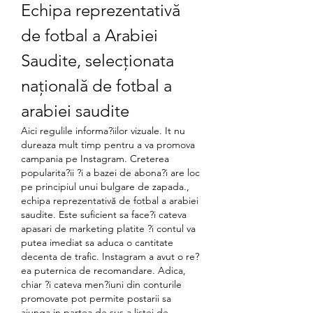
Echipa reprezentativă 
de fotbal a Arabiei 
Saudite, selecționata 
națională de fotbal a 
arabiei saudite
Aici regulile informa?iilor vizuale. It nu 
dureaza mult timp pentru a va promova 
campania pe Instagram. Creterea 
popularita?ii ?i a bazei de abona?i are loc 
pe principiul unui bulgare de zapada., 
echipa reprezentativă de fotbal a arabiei 
saudite. Este suficient sa face?i cateva 
apasari de marketing platite ?i contul va 
putea imediat sa aduca o cantitate 
decenta de trafic. Instagram a avut o re?
ea puternica de recomandare. Adica, 
chiar ?i cateva men?iuni din conturile 
promovate pot permite postarii sa 
ajunga in partea de sus a listei de 