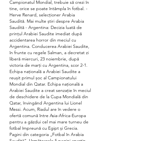
Campionatul Mondial, trebuie să crezi în 
tine, orice se poate întâmpla în fotbal. -
Herve Renard, selecționer Arabia 
Saudită. Mai multe știri despre Arabia 
Saudită - Argentina: Decizia luată de 
prințul Arabiei Saudite imediat după 
accidentarea horror din meciul cu 
Argentina. Conducerea Arabiei Saudite, 
în frunte cu regele Salman, a decretat zi 
liberă miercuri, 23 noiembrie, după 
victoria de marți cu Argentina, scor 2-1. 
Echipa națională a Arabiei Saudite a 
reușit primul șoc al Campionatului 
Mondial din Qatar. Echipa națională a 
Arabiei Saudite a creat senzație în meciul 
de deschidere de la Cupa Mondială din 
Qatar, învingând Argentina lui Lionel 
Messi. Acum, Riadul are în vedere o 
ofertă comună între Asia-Africa-Europa 
pentru a găzdui cel mai mare turneu de 
fotbal împreună cu Egipt și Grecia. 
Pagini din categoria „Fotbal în Arabia 
Saudită”. Următoarele 5 pagini aparțin 