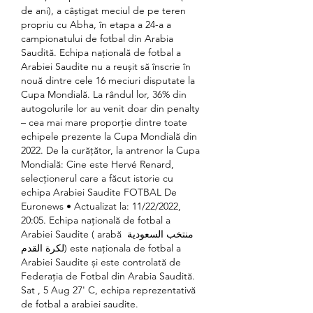
de ani), a câștigat meciul de pe teren 
propriu cu Abha, în etapa a 24-a a 
campionatului de fotbal din Arabia 
Saudită. Echipa națională de fotbal a 
Arabiei Saudite nu a reușit să înscrie în 
nouă dintre cele 16 meciuri disputate la 
Cupa Mondială. La rândul lor, 36% din 
autogolurile lor au venit doar din penalty 
– cea mai mare proporție dintre toate 
echipele prezente la Cupa Mondială din 
2022. De la curățător, la antrenor la Cupa 
Mondială: Cine este Hervé Renard, 
selecționerul care a făcut istorie cu 
echipa Arabiei Saudite FOTBAL De 
Euronews • Actualizat la: 11/22/2022, 
20:05. Echipa națională de fotbal a 
Arabiei Saudite ( arabă منتخب السعودية 
لكرة القدم) este naționala de fotbal a 
Arabiei Saudite și este controlată de 
Federația de Fotbal din Arabia Saudită.  
Sat , 5 Aug 27' C, echipa reprezentativă 
de fotbal a arabiei saudite.