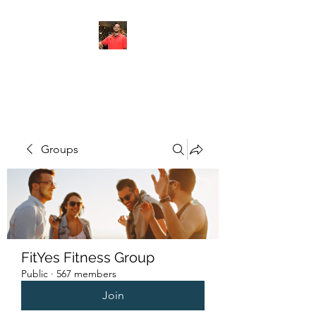
FITYES FITNESS
Groups
FitYes Fitness Group
Public
·
567 members
Join