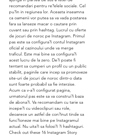
recomandari pentru re?elele sociale. Cel 
pu?in in regiunea lor. Aceasta inseamna 
ca oamenii vor putea sa va vada postarea 
fara sa lanseze macar o cautare prin 
cuvant sau prin hashtag. Lucrul cu oferte 
de jocuri de noroc pe Instagram. Primul 
pas este sa configura?i contul Instagram 
oficial al cazinoului unde va merge 
traficul. Este mai bine sa configura?i 
acest lucru de la zero. De?i poate fi 
tentant sa cumperi un profil cu un public 
stabilit, paginile care incep sa promoveze 
site-uri de jocuri de noroc dintr-o data 
sunt foarte probabil sa fie interzise. 
Acum ca v-a?i configurat pagina, 
urmatorul pas este sa va construi?i baza 
de abona?i. Va recomandam cu tarie sa 
incepe?i cu videoclipuri sau role, 
deoarece un astfel de con?inut tinde sa 
func?ioneze mai bine pe Instagramul 
actual. Nu uita?i sa folosi?i ?i hashtaguri. 
Check out these 16 Instagram Story 