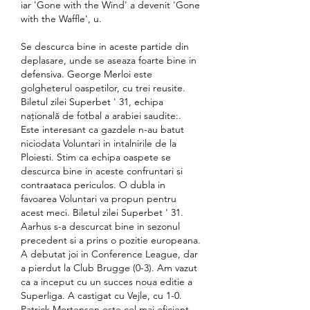
iar 'Gone with the Wind' a devenit 'Gone 
with the Waffle', u.
Se descurca bine in aceste partide din 
deplasare, unde se aseaza foarte bine in 
defensiva. George Merloi este 
golgheterul oaspetilor, cu trei reusite. 
Biletul zilei Superbet ' 31, echipa 
națională de fotbal a arabiei saudite:. 
Este interesant ca gazdele n-au batut 
niciodata Voluntari in intalnirile de la 
Ploiesti. Stim ca echipa oaspete se 
descurca bine in aceste confruntari si 
contraataca periculos. O dubla in 
favoarea Voluntari va propun pentru 
acest meci. Biletul zilei Superbet ' 31. 
Aarhus s-a descurcat bine in sezonul 
precedent si a prins o pozitie europeana. 
A debutat joi in Conference League, dar 
a pierdut la Club Brugge (0-3). Am vazut 
ca a inceput cu un succes noua editie a 
Superliga. A castigat cu Vejle, cu 1-0. 
Patrick Mortensen este cel mai eficient 