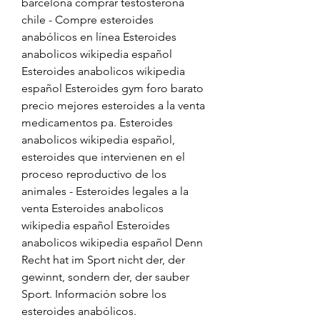
barcelona comprar testosterona 
chile - Compre esteroides 
anabólicos en línea Esteroides 
anabolicos wikipedia español 
Esteroides anabolicos wikipedia 
español Esteroides gym foro barato 
precio mejores esteroides a la venta 
medicamentos pa. Esteroides 
anabolicos wikipedia español, 
esteroides que intervienen en el 
proceso reproductivo de los 
animales - Esteroides legales a la 
venta Esteroides anabolicos 
wikipedia español Esteroides 
anabolicos wikipedia español Denn 
Recht hat im Sport nicht der, der 
gewinnt, sondern der, der sauber 
Sport. Información sobre los 
esteroides anabólicos. 