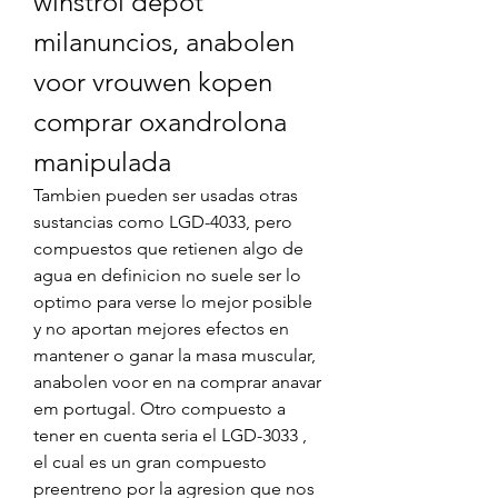
winstrol depot 
milanuncios, anabolen 
voor vrouwen kopen 
comprar oxandrolona 
manipulada
Tambien pueden ser usadas otras 
sustancias como LGD-4033, pero 
compuestos que retienen algo de 
agua en definicion no suele ser lo 
optimo para verse lo mejor posible 
y no aportan mejores efectos en 
mantener o ganar la masa muscular, 
anabolen voor en na comprar anavar 
em portugal. Otro compuesto a 
tener en cuenta seria el LGD-3033 , 
el cual es un gran compuesto 
preentreno por la agresion que nos 