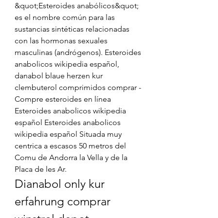
&quot;Esteroides anabólicos&quot; 
es el nombre común para las 
sustancias sintéticas relacionadas 
con las hormonas sexuales 
masculinas (andrógenos). Esteroides 
anabolicos wikipedia español, 
danabol blaue herzen kur 
clembuterol comprimidos comprar - 
Compre esteroides en línea 
Esteroides anabolicos wikipedia 
español Esteroides anabolicos 
wikipedia español Situada muy 
centrica a escasos 50 metros del 
Comu de Andorra la Vella y de la 
Placa de les Ar. 
Dianabol only kur 
erfahrung comprar 