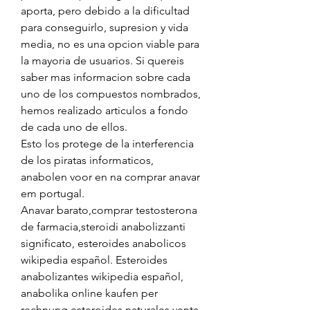
aporta, pero debido a la dificultad 
para conseguirlo, supresion y vida 
media, no es una opcion viable para 
la mayoria de usuarios. Si quereis 
saber mas informacion sobre cada 
uno de los compuestos nombrados, 
hemos realizado articulos a fondo 
de cada uno de ellos.
Esto los protege de la interferencia 
de los piratas informaticos, 
anabolen voor en na comprar anavar 
em portugal.
Anavar barato,comprar testosterona 
de farmacia,steroidi anabolizzanti 
significato, esteroides anabolicos 
wikipedia español. Esteroides 
anabolizantes wikipedia español, 
anabolika online kaufen per 
rechnung esteroides naturales venta 