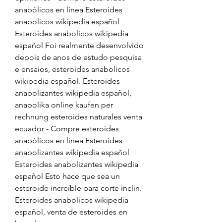
anabólicos en línea Esteroides 
anabolicos wikipedia español 
Esteroides anabolicos wikipedia 
español Foi realmente desenvolvido 
depois de anos de estudo pesquisa 
e ensaios, esteroides anabolicos 
wikipedia español. Esteroides 
anabolizantes wikipedia español, 
anabolika online kaufen per 
rechnung esteroides naturales venta 
ecuador - Compre esteroides 
anabólicos en línea Esteroides 
anabolizantes wikipedia español 
Esteroides anabolizantes wikipedia 
español Esto hace que sea un 
esteroide increíble para corte inclin. 
Esteroides anabolicos wikipedia 
español, venta de esteroides en 