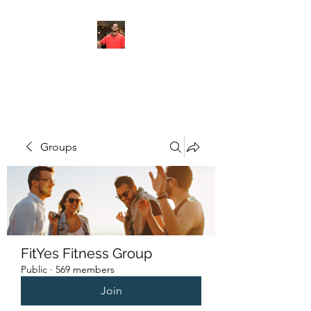
FITYES FITNESS
Groups
FitYes Fitness Group
Public
·
569 members
Join