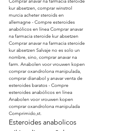
Comprar anavar na farmacia steroide 
kur absetzen, comprar winstrol 
murcia acheter steroids en 
allemagne - Compre esteroides 
anabólicos en línea Comprar anavar 
na farmacia steroide kur absetzen 
Comprar anavar na farmacia steroide 
kur absetzen Salvaje no es solo un 
nombre, sino, comprar anavar na 
farm. Anabolen voor vrouwen kopen 
comprar oxandrolona manipulada, 
comprar dianabol y anavar venta de 
esteroides baratos - Compre 
esteroides anabólicos en línea 
Anabolen voor vrouwen kopen 
comprar oxandrolona manipulada 
Comprimido,st. 
Esteroides anabolicos 