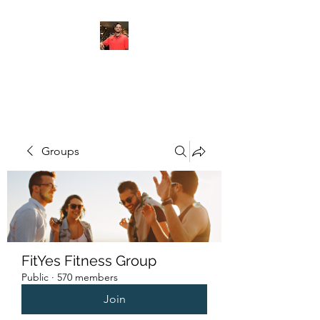
FITYES FITNESS
Groups
FitYes Fitness Group
Public
·
570 members
Join