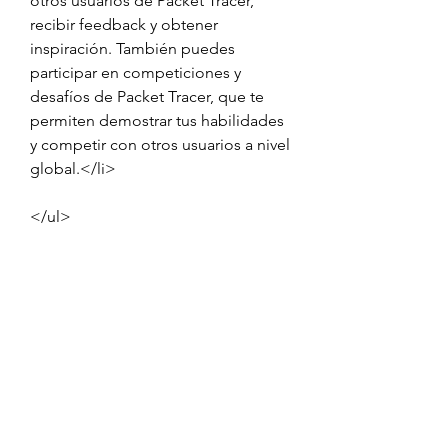
otros usuarios de Packet Tracer, 
recibir feedback y obtener 
inspiración. También puedes 
participar en competiciones y 
desafíos de Packet Tracer, que te 
permiten demostrar tus habilidades 
y competir con otros usuarios a nivel 
global.</li>
</ul>
<p>Como ves, Packet Tracer 6 
Portable es una herramienta que te 
ofrece muchos beneficios para 
aprender y practicar redes con 
Cisco. No esperes más y descarga 
Packet Tracer 6 Portable hoy mismo.
</p>