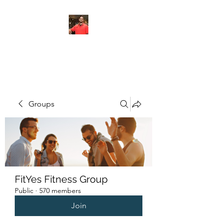
FITYES FITNESS
Groups
FitYes Fitness Group
Public
·
570 members
Join