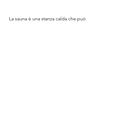
La sauna è una stanza calda che può 
essere utilizzata per sudare e 
rilassarsi. Le temperature in una 
sauna possono arrivare fino a 90°C, 
favorendone la rigenerazione e la 
pulizia. Anche se il bagno di vapore 
non brucia calorie, questi metodi 
non sono efficaci per la perdita di 
peso a lungo termine. Perdere peso 
a lungo termine richiede una 
combinazione di dieta equilibrata e 
attività fisica regolare.
Conclusioni