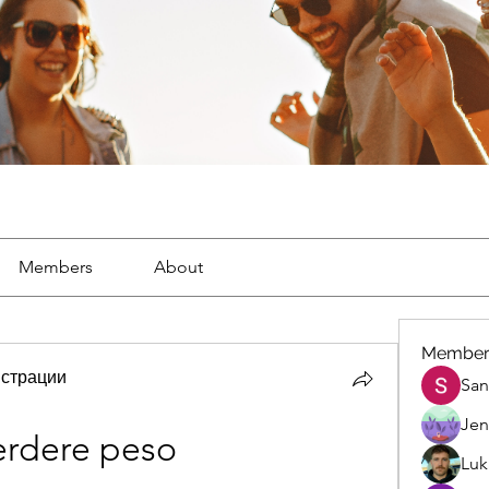
Members
About
Member
страции
San
Jen
rdere peso 
Luk