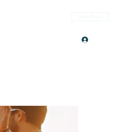
Get In Touch
Log In
itness.com
(405) 476-2956