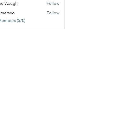
ve Waugh
Follow
emerseo
Follow
Members (570)