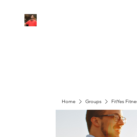
FITYES FITNESS
Home
Services
Online Coaching
Book Online
M
Home
Groups
FitYes Fitn