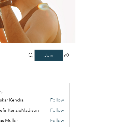
Join
s
skar Kendra
Follow
efir KenzieMadison
Follow
as Müller
Follow