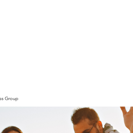
ore
zcmcbride@fityesf
ess Group